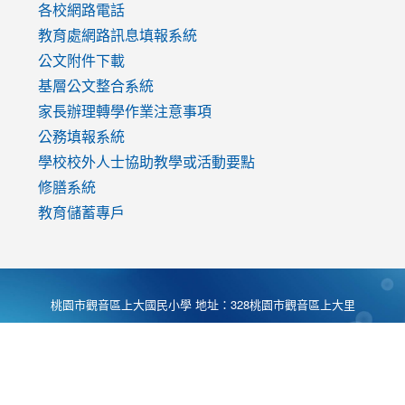
各校網路電話
教育處網路訊息填報系統
公文附件下載
基層公文整合系統
家長辦理轉學作業注意事項
公務填報系統
學校校外人士協助教學或活動要點
修膳系統
教育儲蓄專戶
桃園市觀音區上大國民小學 地址：328桃園市觀音區上大里
大湖路1段540號 電話:03-4901174 傳真:03-4900781 Desing
by
Zyinfo