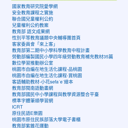
國家教育研究院愛學網
安全教育課程之實施
聯合國兒童權利公約
兒童權利公約教案
教育部 語文成果網
性別平等教育議題中央輔導團首頁
客家委員會「來上客」
教育部第二期中小學科學教育中程計畫
勞動部編製國民小學四年級勞動教育補充教材35篇
數位學習推動辦公室
桃園市自編在地生活化課程-品桃園
桃園市自編在地生活化課程-賞桃園
客語輔助教材-小花sefaˊeˋ繪本
教育部閩南語動畫網
教育部國民中小學課程與教學資源整合平臺
標準字體筆順學習網
ICRT
原住民語E樂園
桃園市原住民族部落大學電子書櫃
教育部紫錐花運動