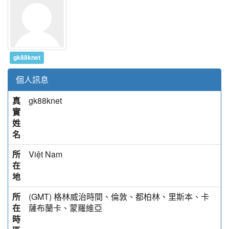
gk88knet
個人訊息
真
gk88knet
實
姓
名
所
Việt Nam
在
地
所
(GMT) 格林威治時間、倫敦、都柏林、里斯本、卡
在
薩布蘭卡、蒙羅維亞
時