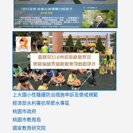
link
link
link
to
to
to
https://drive.google.com/file/d/1AXdrxzgdGrHK7k94y0
https:/
https:/
usp=sharing
v=hC_g
v=hC_g
link
上大國小性騷擾防治措施
申訴及懲戒規範
to
經濟部水利署抗旱節水專區
https://www.youtube.com/watch?
桃園市政府
v=mfpNykQ0g4M
桃園市教育局
國家教育研究院