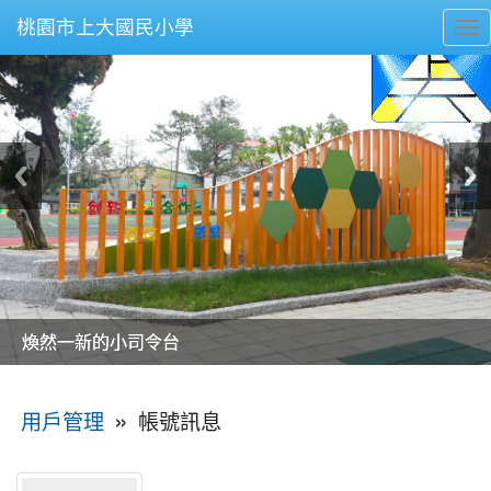
桃園市上大國民小學
To
nav
美麗的操場是我們活力的來源
美麗的操場是我們活力的來源
煥然一新的小司令台
煥然一新的小司令台
富含桃園埤塘田園風光意象的中廊
富含桃園埤塘田園風光意象的中廊
嶄新的中庭廣場
嶄新的中庭廣場
水生池生生不息
水生池生生不息
:::
»
帳號訊息
用戶管理