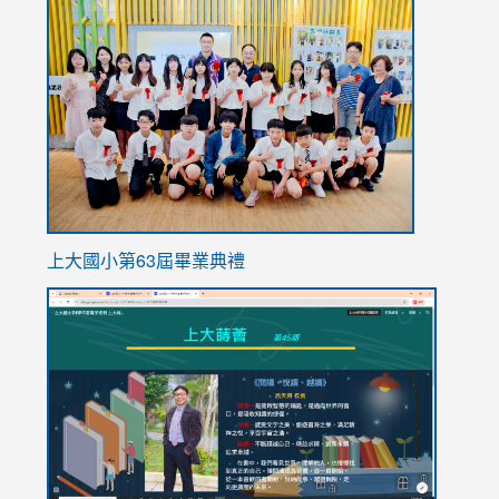
link
to
https://
上大國小第63屆畢業典禮
link
link
to
to
https://sites.google.com/stes.tyc.edu.tw/113school
https