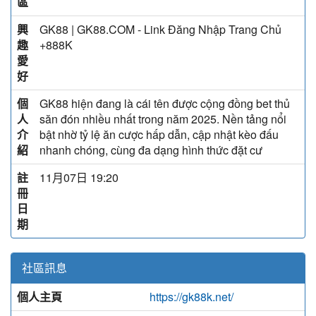
區
興
GK88 | GK88.COM - Link Đăng Nhập Trang Chủ
趣
+888K
愛
好
個
GK88 hiện đang là cái tên được cộng đồng bet thủ
人
săn đón nhiều nhất trong năm 2025. Nền tảng nổi
介
bật nhờ tỷ lệ ăn cược hấp dẫn, cập nhật kèo đấu
紹
nhanh chóng, cùng đa dạng hình thức đặt cư
註
11月07日 19:20
冊
日
期
社區訊息
個人主頁
https://gk88k.net/