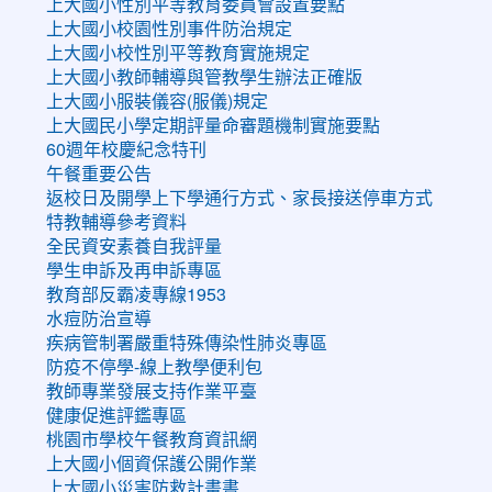
上大國小性別平等教育委員會設置要點
上大國小校園性別事件防治規定
上大國小校性別平等教育實施規定
上大國小教師輔導與管教學生辦法正確版
上大國小服裝儀容(服儀)規定
上大國民小學定期評量命審題機制實施要點
60週年校慶紀念特刊
午餐重要公告
返校日及開學上下學通行方式、家長接送停車方式
特教輔導參考資料
全民資安素養自我評量
學生申訴及再申訴專區
教育部反霸凌專線1953
水痘防治宣導
疾病管制署嚴重特殊傳染性肺炎專區
防疫不停學-線上教學便利包
教師專業發展支持作業平臺
健康促進評鑑專區
桃園市學校午餐教育資訊網
上大國小個資保護公開作業
上大國小災害防救計畫書