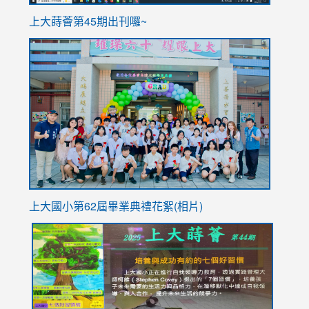
ink
上大蒔薈第45期出刊囉~
to
link
https://sites.google.com/stes.tyc.edu.tw/113school
to
https://
YfDQpp
usp=sha
上大國小第62屆畢
業典禮花絮(相片)
link
link
link
link
link
to
to
to
to
to
https://drive.google.com/file/d/1I-
https://sites.google.com/stes.tyc.edu.tw/113school
https:
https:
https:
YfDQppRvyMk686kIw6SBbssEIZ6WnT/view?
usp=sh
8M
usp=sharing