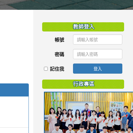
:::
教師登入
帳號
密碼
記住我
登入
行政專區