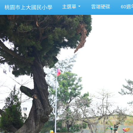
主選單
雲端硬碟
60週
桃園市上大國民小學