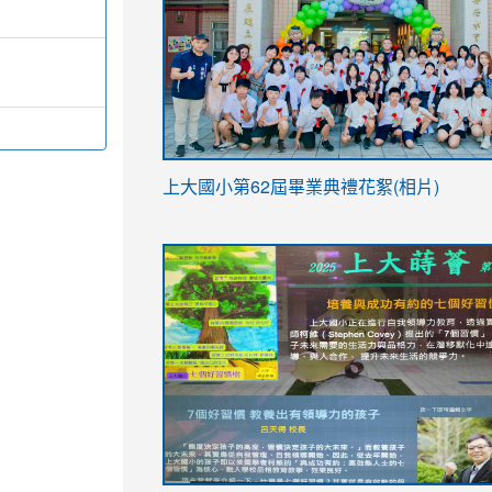
link
上大國小第62屆畢
業典禮花絮(相片)
to
link
link
https://drive.google.com/file/d/1I-
to
to
YfDQppRvyMk686kIw6SBbssEIZ6WnT/vi
https://drive.google.com/file/d/1I-
https://sites.google.com/stes.tyc.ed
usp=sharing
YfDQppRvyMk686kIw6SBbssEIZ6WnT/vi
usp=sharing