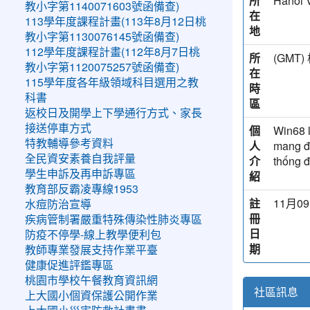
所
Hanoi 
教小字第1140071603號函備查)
在
113學年度課程計畫(113年8月12日桃
地
教小字第1130076145號函備查)
112學年度課程計畫(112年8月7日桃
所
(GM
教小字第1120075257號函備查)
在
115學年度各年級領域科目選用之教
時
科書
區
返校日及開學上下學通行方式、家長
接送停車方式
個
Win68 l
特教輔導參考資料
人
mang đế
全民資安素養自我評量
介
thống đ
學生申訴及再申訴專區
紹
教育部反霸凌專線1953
註
11月09
水痘防治宣導
冊
疾病管制署嚴重特殊傳染性肺炎專區
日
防疫不停學-線上教學便利包
期
教師專業發展支持作業平臺
健康促進評鑑專區
桃園市學校午餐教育資訊網
社區訊息
上大國小個資保護公開作業