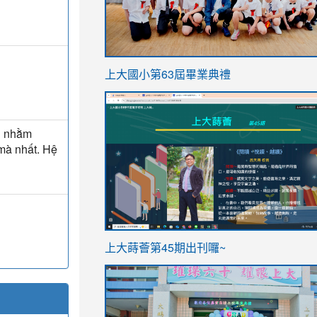
link
上大國小第63屆畢業典禮
to
link
https://sites.google.com/stes.t
to
ển nhằm
https://sites.google.com/stes.tyc.ed
 mà nhất. Hệ
ink
link
上大蒔薈第45期出刊囉~
to
to
https://sites.google.com/stes.tyc.ed
https://sites.google.com/stes.t