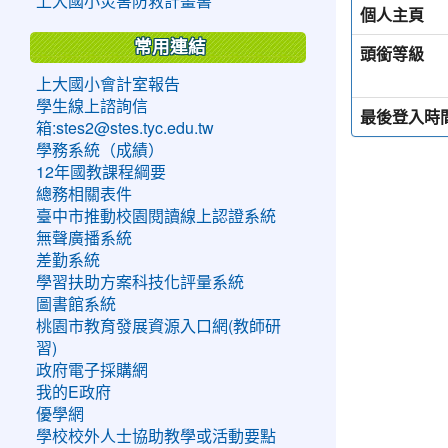
上大國小災害防救計畫書
個人主頁
常用連結
頭銜等級
上大國小會計室報告
學生線上諮詢信
最後登入時
箱:stes2@stes.tyc.edu.tw
學務系統（成績）
12年國教課程綱要
總務相關表件
臺中市推動校園閱讀線上認證系統
無聲廣播系統
差勤系統
學習扶助方案科技化評量系統
圖書館系統
桃園市教育發展資源入口網(教師研
習)
政府電子採購網
我的E政府
優學網
學校校外人士協助教學或活動要點