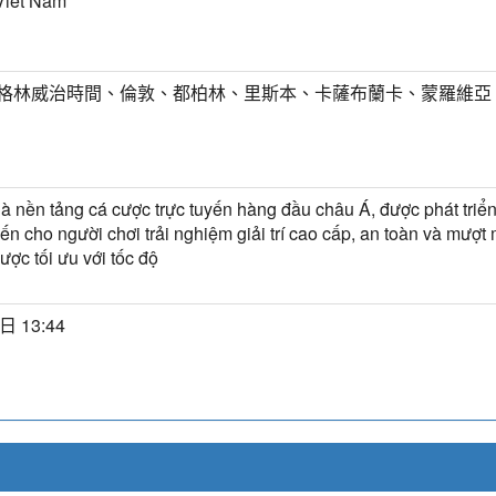
Viet Nam
T) 格林威治時間、倫敦、都柏林、里斯本、卡薩布蘭卡、蒙羅維亞
à nền tảng cá cược trực tuyến hàng đầu châu Á, được phát tri
n cho người chơi trải nghiệm giải trí cao cấp, an toàn và mượt
ược tối ưu với tốc độ
日 13:44