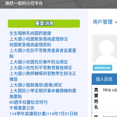
美麗的操場是我們活力的來源
美麗的操場是我們活力的來源
煥然一新的小司令台
煥然一新的小司令台
富含桃園埤塘田園風光意象的中廊
富含桃園埤塘田園風光意象的中廊
嶄新的中庭廣場
嶄新的中庭廣場
水生池生生不息
水生池生生不息
:::
:::
用戶管理
重要消息
生生喝鮮乳桃園鈣健康
上大國小校園緊急傷病處理辦法
校園緊急傷病處理原則
上大國小性別平等教育委員會設置要
點
上大國小校園性別事件防治規定
win68innet
上大國小校性別平等教育實施規定
上大國小教師輔導與管教學生辦法正
個人訊息
確版
上大國小服裝儀容(服儀)規定
真
Nhà cá
上大國民小學定期評量命審題機制實
實
施要點
姓
60週年校慶紀念特刊
名
午餐重要公告
114學年度課程計畫(114年7月31日桃