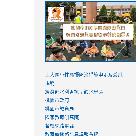
link
link
link
link
to
to
to
to
https://sites.google.com/stes.tyc.ed
https://drive.google.com/file/d/1AXdr
https://youtu.be/jJOMVWY3-
https://drive.google.com/file/d/1AXdr
usp=sharing
8M
usp=sharing
link
link
to
to
link
上大國小性騷擾防治措施
申訴及懲戒
https://www.youtube.com/watch?
https://www.youtube.com/watch?
to
規範
v=hC_gdZndU9s
v=hC_gdZndU9s
https://www.youtube.com/watch?
經濟部水利署抗旱節水專區
v=mfpNykQ0g4M
桃園市政府
桃園市教育局
國家教育研究院
各校網路電話
教育處網路訊息填報系統