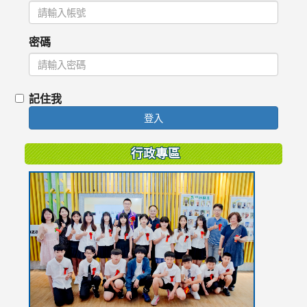
密碼
記住我
登入
行政專區
link
to
https://