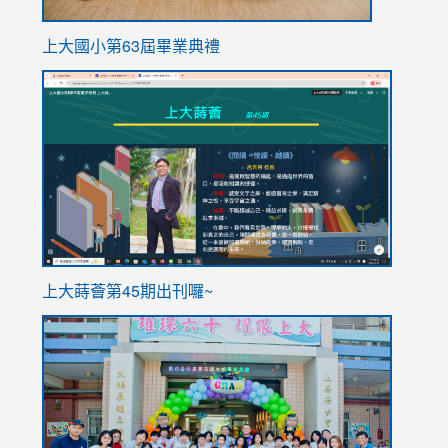
上大國小第63屆畢業典禮
link
link
to
to
https://sites.google.com/stes.tyc.edu.tw/113school
https
ink
上大蒔薈第45期出刊囉~
to
link
https://sites.google.com/stes.tyc.edu.tw/113school
to
https://
YfDQpp
usp=sha