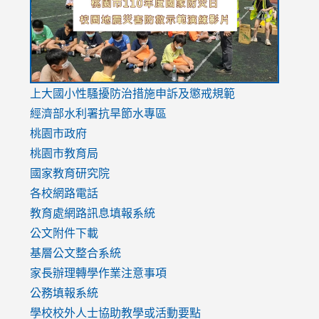
usp=sharing
v=hC_g
v=hC_g
link
上大國小性騷擾防治措施
申訴及懲戒規範
to
經濟部水利署抗旱節水專區
https://www.youtube.com/watch?
桃園市政府
v=mfpNykQ0g4M
桃園市教育局
國家教育研究院
各校網路電話
教育處網路訊息填報系統
公文附件下載
基層公文整合系統
家長辦理轉學作業注意事項
公務填報系統
學校校外人士協助教學或活動要點