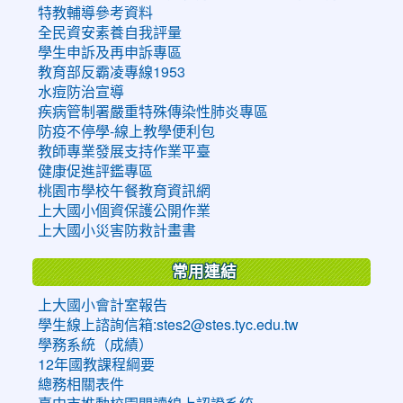
特教輔導參考資料
全民資安素養自我評量
學生申訴及再申訴專區
教育部反霸凌專線1953
水痘防治宣導
疾病管制署嚴重特殊傳染性肺炎專區
防疫不停學-線上教學便利包
教師專業發展支持作業平臺
健康促進評鑑專區
桃園市學校午餐教育資訊網
上大國小個資保護公開作業
上大國小災害防救計畫書
常用連結
上大國小會計室報告
學生線上諮詢信箱:stes2@stes.tyc.edu.tw
學務系統（成績）
12年國教課程綱要
總務相關表件