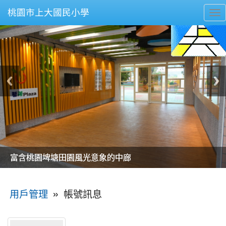
桃園市上大國民小學
To
nav
美麗的操場是我們活力的來源
美麗的操場是我們活力的來源
煥然一新的小司令台
煥然一新的小司令台
富含桃園埤塘田園風光意象的中廊
富含桃園埤塘田園風光意象的中廊
嶄新的中庭廣場
嶄新的中庭廣場
水生池生生不息
水生池生生不息
:::
»
帳號訊息
用戶管理