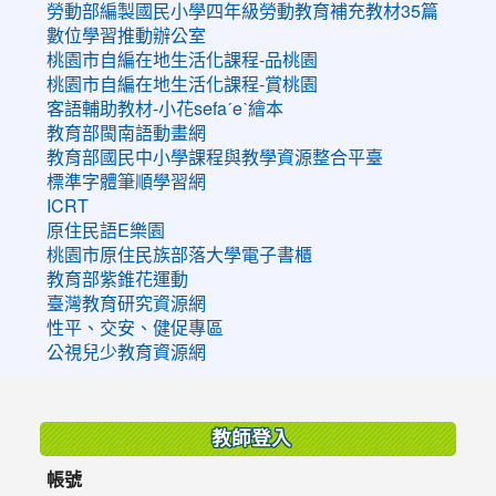
勞動部編製國民小學四年級勞動教育補充教材35篇
數位學習推動辦公室
桃園市自編在地生活化課程-品桃園
桃園市自編在地生活化課程-賞桃園
客語輔助教材-小花sefaˊeˋ繪本
教育部閩南語動畫網
教育部國民中小學課程與教學資源整合平臺
標準字體筆順學習網
ICRT
原住民語E樂園
桃園市原住民族部落大學電子書櫃
教育部紫錐花運動
臺灣教育研究資源網
性平、交安、健促專區
公視兒少教育資源網
:::
教師登入
帳號