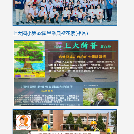
上大國小第62屆畢
業典禮花絮(相片)
link
link
link
link
link
to
to
to
to
to
https://drive.google.com/file/d/1I-
https://sites.google.com/stes.tyc.edu.tw/113school
https:
https:
https:
YfDQppRvyMk686kIw6SBbssEIZ6WnT/view?
usp=sh
8M
usp=sharing
link
link
link
to
to
to
https://drive.google.com/file/d/1AXdrxzgdGrHK7k94y0
https:/
https:/