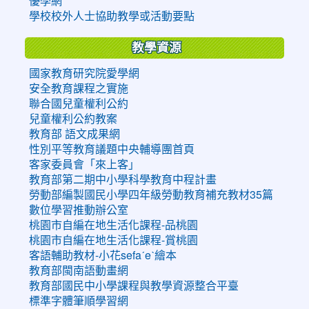
優學網
學校校外人士協助教學或活動要點
教學資源
國家教育研究院愛學網
安全教育課程之實施
聯合國兒童權利公約
兒童權利公約教案
教育部 語文成果網
性別平等教育議題中央輔導團首頁
客家委員會「來上客」
教育部第二期中小學科學教育中程計畫
勞動部編製國民小學四年級勞動教育補充教材35篇
數位學習推動辦公室
桃園市自編在地生活化課程-品桃園
桃園市自編在地生活化課程-賞桃園
客語輔助教材-小花sefaˊeˋ繪本
教育部閩南語動畫網
教育部國民中小學課程與教學資源整合平臺
標準字體筆順學習網