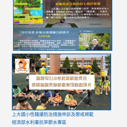
https://drive.google.com/file/d/1I-
https://sites.google.com/stes.tyc.edu.tw/113school
https:
https:
https:
YfDQppRvyMk686kIw6SBbssEIZ6WnT/view?
usp=sh
8M
usp=sharing
link
link
link
to
to
to
https://drive.google.com/file/d/1AXdrxzgdGrHK7k94y0
https:/
https:/
usp=sharing
v=hC_g
v=hC_g
link
上大國小性騷擾防治措施
申訴及懲戒規範
to
經濟部水利署抗旱節水專區