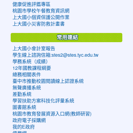
健康促進評鑑專區
桃園市學校午餐教育資訊網
上大國小個資保護公開作業
上大國小災害防救計畫書
常用連結
上大國小會計室報告
學生線上諮詢信箱:stes2@stes.tyc.edu.tw
學務系統（成績）
12年國教課程綱要
總務相關表件
臺中市推動校園閱讀線上認證系統
無聲廣播系統
差勤系統
學習扶助方案科技化評量系統
圖書館系統
桃園市教育發展資源入口網(教師研習)
政府電子採購網
我的E政府