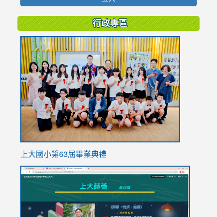
行政專區
link
to
https://
上大國小第63屆畢業典禮
link
link
to
to
https://sites.google.com/stes.tyc.edu.tw/113school
https