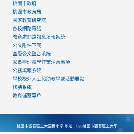
https://www.youtube.com/watch?
桃園市政府
v=mfpNykQ0g4M
桃園市教育局
國家教育研究院
各校網路電話
教育處網路訊息填報系統
公文附件下載
基層公文整合系統
家長辦理轉學作業注意事項
公務填報系統
學校校外人士協助教學或活動要點
修膳系統
教育儲蓄專戶
桃園市觀音區上大國民小學 地址：328桃園市觀音區上大里