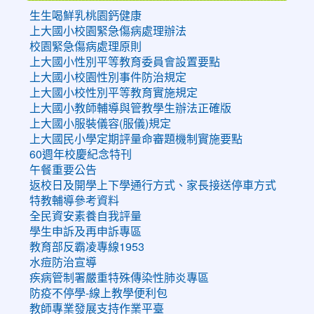
生生喝鮮乳桃園鈣健康
上大國小校園緊急傷病處理辦法
校園緊急傷病處理原則
上大國小性別平等教育委員會設置要點
上大國小校園性別事件防治規定
上大國小校性別平等教育實施規定
上大國小教師輔導與管教學生辦法正確版
上大國小服裝儀容(服儀)規定
上大國民小學定期評量命審題機制實施要點
60週年校慶紀念特刊
午餐重要公告
返校日及開學上下學通行方式、家長接送停車方式
特教輔導參考資料
全民資安素養自我評量
學生申訴及再申訴專區
教育部反霸凌專線1953
水痘防治宣導
疾病管制署嚴重特殊傳染性肺炎專區
防疫不停學-線上教學便利包
教師專業發展支持作業平臺