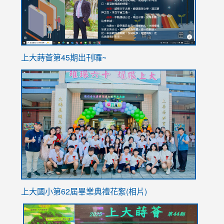
ink
上大蒔薈第45期出刊囉~
to
link
https://sites.google.com/stes.tyc.edu.tw/113school
to
https://
YfDQpp
usp=sha
上大國小第62屆畢
業典禮花絮(相片)
link
link
link
link
link
to
to
to
to
to