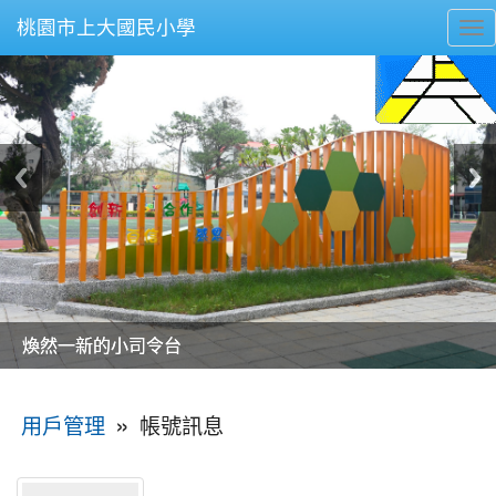
桃園市上大國民小學
To
nav
美麗的操場是我們活力的來源
美麗的操場是我們活力的來源
煥然一新的小司令台
煥然一新的小司令台
富含桃園埤塘田園風光意象的中廊
富含桃園埤塘田園風光意象的中廊
嶄新的中庭廣場
嶄新的中庭廣場
水生池生生不息
水生池生生不息
:::
»
帳號訊息
用戶管理