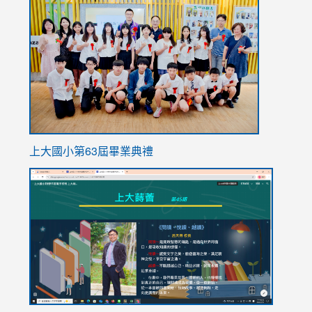
to
https://
上大國小第63屆畢業典禮
link
link
to
to
https://sites.google.com/stes.tyc.edu.tw/113school
https