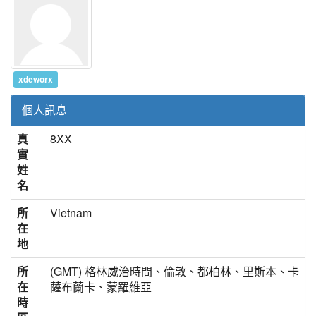
xdeworx
個人訊息
真
8XX
實
姓
名
所
Vietnam
在
地
所
(GMT) 格林威治時間、倫敦、都柏林、里斯本、卡
在
薩布蘭卡、蒙羅維亞
時