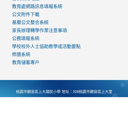
教育處網路訊息填報系統
公文附件下載
基層公文整合系統
家長辦理轉學作業注意事項
公務填報系統
學校校外人士協助教學或活動要點
修膳系統
教育儲蓄專戶
桃園市觀音區上大國民小學 地址：328桃園市觀音區上大里
大湖路1段540號 電話:03-4901174 傳真:03-4900781 Desing
by
Zyinfo