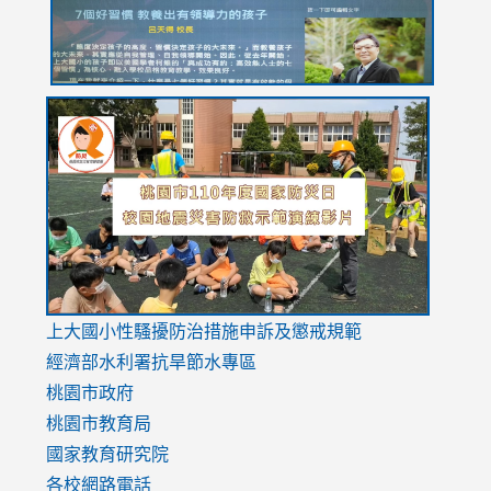
link
link
link
to
to
to
https://drive.google.com/file/d/1AXdrxzgdGrHK7k94y0
https:/
https:/
usp=sharing
v=hC_g
v=hC_g
link
上大國小性騷擾防治措施
申訴及懲戒規範
to
經濟部水利署抗旱節水專區
https://www.youtube.com/watch?
桃園市政府
v=mfpNykQ0g4M
桃園市教育局
國家教育研究院
各校網路電話