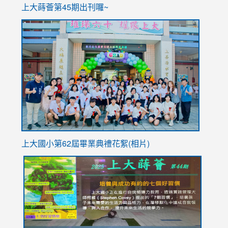
ink
上大蒔薈第45期出刊囉~
to
link
https://sites.google.com/stes.tyc.edu.tw/113school
to
https://
YfDQpp
usp=sha
上大國小第62屆畢
業典禮花絮(相片)
link
link
link
link
link
to
to
to
to
to
https://drive.google.com/file/d/1I-
https://sites.google.com/stes.tyc.edu.tw/113school
https:
https:
https:
YfDQppRvyMk686kIw6SBbssEIZ6WnT/view?
usp=sh
8M
usp=sharing