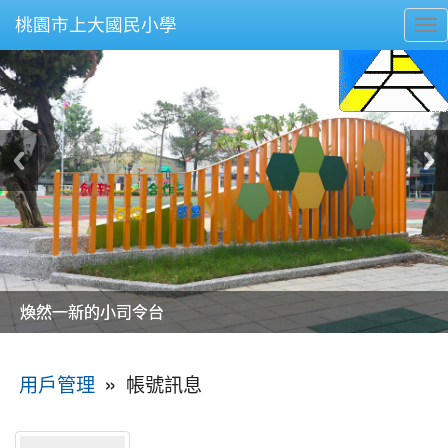
桃園市上大國民小學
To
nav
美麗的操場是我們活力的來源
美麗的操場是我們活力的來源
煥然一新的小司令台
煥然一新的小司令台
富含桃園埤塘田園風光意象的中廊
富含桃園埤塘田園風光意象的中廊
嶄新的中庭廣場
嶄新的中庭廣場
水生池生生不息
水生池生生不息
:::
»
帳號訊息
用戶管理