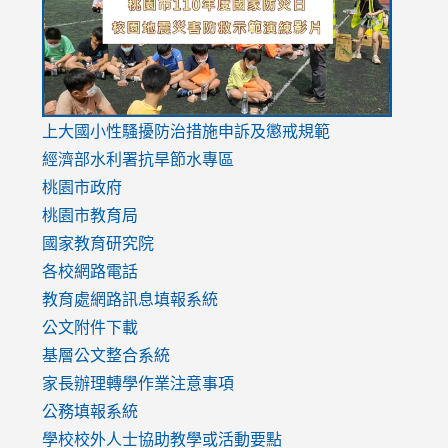
usp=sharing
v=hC_g
v=hC_g
link
上大國小性騷擾防治措施
申訴及懲戒規範
to
經濟部水利署抗旱節水專區
https://www.youtube.com/watch?
桃園市政府
v=mfpNykQ0g4M
桃園市教育局
國家教育研究院
各校網路電話
教育處網路訊息填報系統
公文附件下載
基層公文整合系統
家長辦理轉學作業注意事項
公務填報系統
學校校外人士協助教學或活動要點