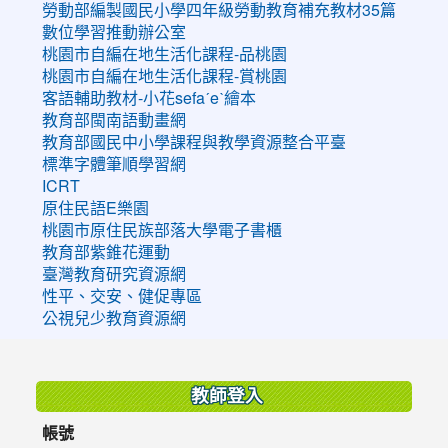
勞動部編製國民小學四年級勞動教育補充教材35篇
數位學習推動辦公室
桃園市自編在地生活化課程-品桃園
桃園市自編在地生活化課程-賞桃園
客語輔助教材-小花sefaˊeˋ繪本
教育部閩南語動畫網
教育部國民中小學課程與教學資源整合平臺
標準字體筆順學習網
ICRT
原住民語E樂園
桃園市原住民族部落大學電子書櫃
教育部紫錐花運動
臺灣教育研究資源網
性平、交安、健促專區
公視兒少教育資源網
:::
教師登入
帳號