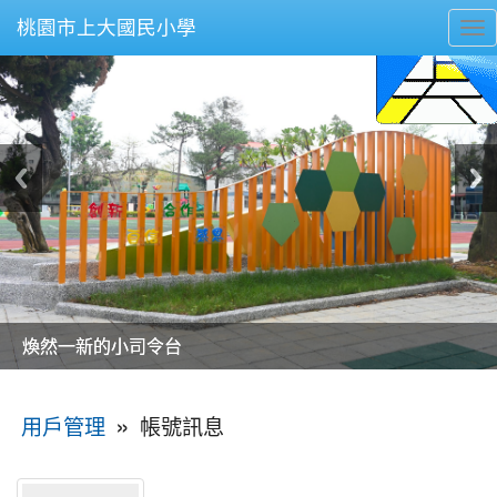
桃園市上大國民小學
To
nav
美麗的操場是我們活力的來源
美麗的操場是我們活力的來源
煥然一新的小司令台
煥然一新的小司令台
富含桃園埤塘田園風光意象的中廊
富含桃園埤塘田園風光意象的中廊
嶄新的中庭廣場
嶄新的中庭廣場
水生池生生不息
水生池生生不息
:::
»
帳號訊息
用戶管理