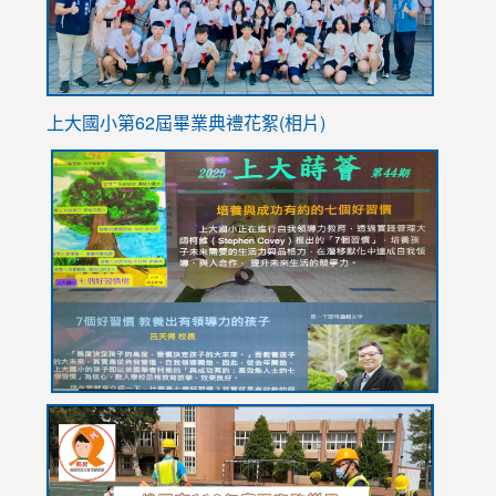
上大國小第62屆畢
業典禮花絮(相片)
link
link
link
link
link
to
to
to
to
to
https://drive.google.com/file/d/1I-
https://sites.google.com/stes.tyc.edu.tw/113school
https:
https:
https:
YfDQppRvyMk686kIw6SBbssEIZ6WnT/view?
usp=sh
8M
usp=sharing
link
link
link
to
to
to
https://drive.google.com/file/d/1AXdrxzgdGrHK7k94y0
https:/
https:/