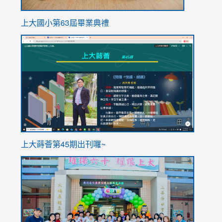
上大國小第63屆畢業典禮
link
link
to
to
https://sites.google.com/stes.tyc.edu.tw/113school
https
ink
上大蒔薈第45期出刊囉~
to
link
https://sites.google.com/stes.tyc.edu.tw/113school
to
https://
YfDQpp
usp=sha