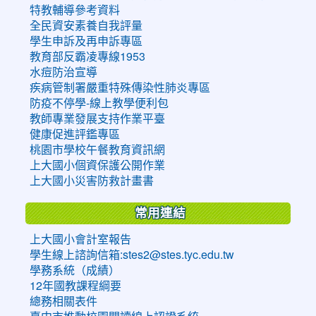
特教輔導參考資料
全民資安素養自我評量
學生申訴及再申訴專區
教育部反霸凌專線1953
水痘防治宣導
疾病管制署嚴重特殊傳染性肺炎專區
防疫不停學-線上教學便利包
教師專業發展支持作業平臺
健康促進評鑑專區
桃園市學校午餐教育資訊網
上大國小個資保護公開作業
上大國小災害防救計畫書
常用連結
上大國小會計室報告
學生線上諮詢信箱:stes2@stes.tyc.edu.tw
學務系統（成績）
12年國教課程綱要
總務相關表件