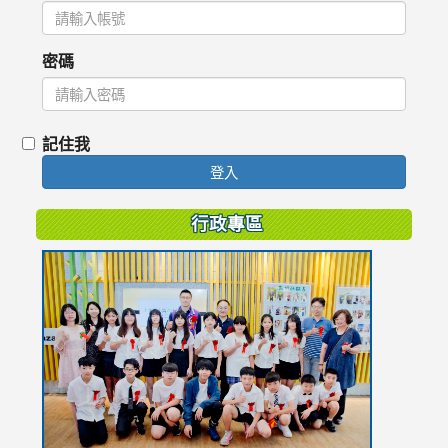
密碼
記住我
登入
行政專區
link
to
https://