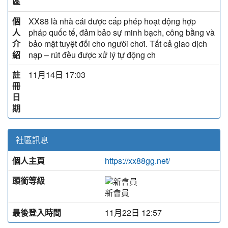
區
個
XX88 là nhà cái được cấp phép hoạt động hợp
人
pháp quốc tế, đảm bảo sự minh bạch, công bằng và
介
bảo mật tuyệt đối cho người chơi. Tất cả giao dịch
紹
nạp – rút đều được xử lý tự động ch
註
11月14日 17:03
冊
日
期
社區訊息
個人主頁
https://xx88gg.net/
頭銜等級
新會員
最後登入時間
11月22日 12:57