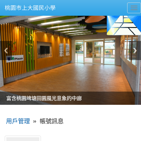
桃園市上大國民小學
To
nav
美麗的操場是我們活力的來源
美麗的操場是我們活力的來源
煥然一新的小司令台
煥然一新的小司令台
富含桃園埤塘田園風光意象的中廊
富含桃園埤塘田園風光意象的中廊
嶄新的中庭廣場
嶄新的中庭廣場
水生池生生不息
水生池生生不息
:::
»
帳號訊息
用戶管理