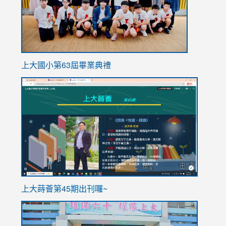
上大國小第63屆畢業典禮
link
link
to
to
https://sites.google.com/stes.tyc.edu.tw/113school
https
ink
上大蒔薈第45期出刊囉~
to
link
https://sites.google.com/stes.tyc.edu.tw/113school
to