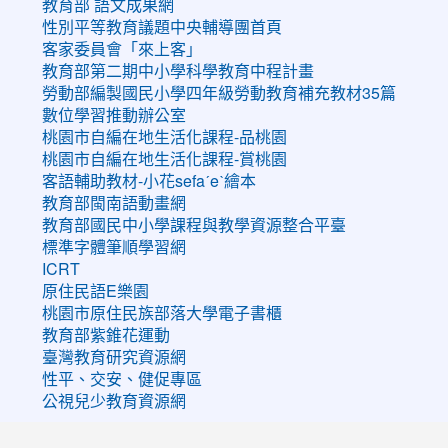
教育部 語文成果網
性別平等教育議題中央輔導團首頁
客家委員會「來上客」
教育部第二期中小學科學教育中程計畫
勞動部編製國民小學四年級勞動教育補充教材35篇
數位學習推動辦公室
桃園市自編在地生活化課程-品桃園
桃園市自編在地生活化課程-賞桃園
客語輔助教材-小花sefaˊeˋ繪本
教育部閩南語動畫網
教育部國民中小學課程與教學資源整合平臺
標準字體筆順學習網
ICRT
原住民語E樂園
桃園市原住民族部落大學電子書櫃
教育部紫錐花運動
臺灣教育研究資源網
性平、交安、健促專區
公視兒少教育資源網
:::