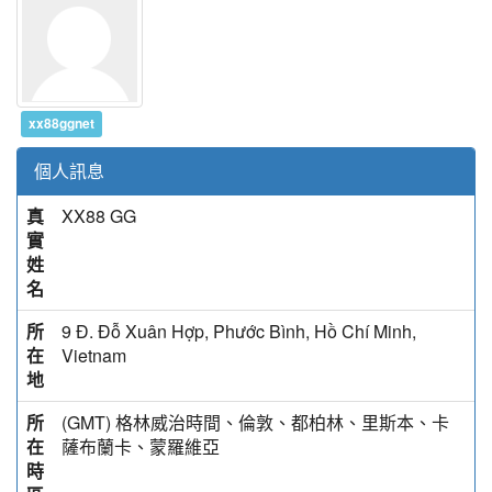
xx88ggnet
個人訊息
真
XX88 GG
實
姓
名
所
9 Đ. Đỗ Xuân Hợp, Phước Bình, Hồ Chí Minh,
在
Vietnam
地
所
(GMT) 格林威治時間、倫敦、都柏林、里斯本、卡
在
薩布蘭卡、蒙羅維亞
時