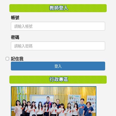
教師登入
帳號
密碼
記住我
登入
行政專區
link
to
https://