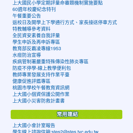
上大國民小學定期評量命審題機制實施要點
60週年校慶紀念特刊
午餐重要公告
返校日及開學上下學通行方式、家長接送停車方式
特教輔導參考資料
全民資安素養自我評量
學生申訴及再申訴專區
教育部反霸凌專線1953
水痘防治宣導
疾病管制署嚴重特殊傳染性肺炎專區
防疫不停學-線上教學便利包
教師專業發展支持作業平臺
健康促進評鑑專區
桃園市學校午餐教育資訊網
上大國小個資保護公開作業
上大國小災害防救計畫書
常用連結
上大國小會計室報告
學生線上諮詢信箱:stes2@stes.tyc.edu.tw