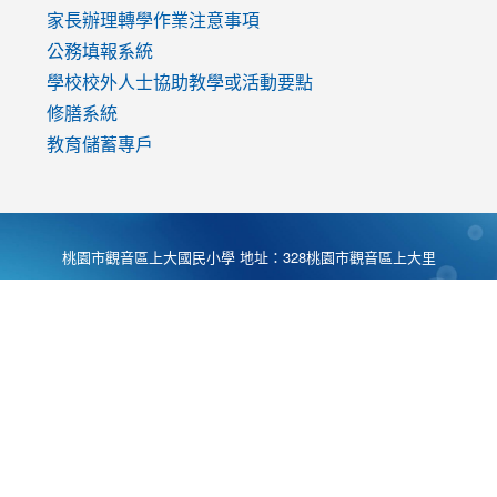
家長辦理轉學作業注意事項
公務填報系統
學校校外人士協助教學或活動要點
修膳系統
教育儲蓄專戶
桃園市觀音區上大國民小學 地址：328桃園市觀音區上大里
大湖路1段540號 電話:03-4901174 傳真:03-4900781 Desing
by
Zyinfo