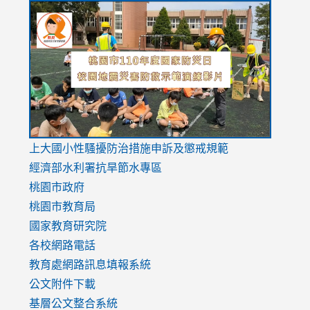
link
link
link
to
to
to
https://drive.google.com/file/d/1AXdrxzgdGrHK7k94y0
https:/
https:/
usp=sharing
v=hC_g
v=hC_g
link
上大國小性騷擾防治措施
申訴及懲戒規範
to
經濟部水利署抗旱節水專區
https://www.youtube.com/watch?
桃園市政府
v=mfpNykQ0g4M
桃園市教育局
國家教育研究院
各校網路電話
教育處網路訊息填報系統
公文附件下載
基層公文整合系統