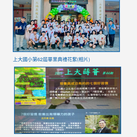
https://
YfDQpp
usp=sha
上大國小第62屆畢
業典禮花絮(相片)
link
link
link
link
link
to
to
to
to
to
https://drive.google.com/file/d/1I-
https://sites.google.com/stes.tyc.edu.tw/113school
https:
https:
https:
YfDQppRvyMk686kIw6SBbssEIZ6WnT/view?
usp=sh
8M
usp=sharing