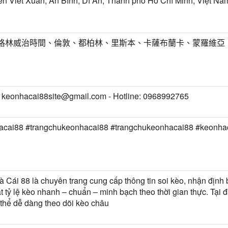
n Viết Xuân, An Bình, Dĩ An, Thành phố Hồ Chí Minh, Việt Na
T) 格林威治時間、倫敦、都柏林、里斯本、卡薩布蘭卡、蒙羅維亞
: keonhacai88site@gmail.com - Hotline: 0968992765
acai88 #trangchukeonhacai88 #trangchukeonhacai88 #keonhac
 Cái 88 là chuyên trang cung cấp thông tin soi kèo, nhận định
t tỷ lệ kèo nhanh – chuẩn – minh bạch theo thời gian thực. Tại 
 thể dễ dàng theo dõi kèo châu