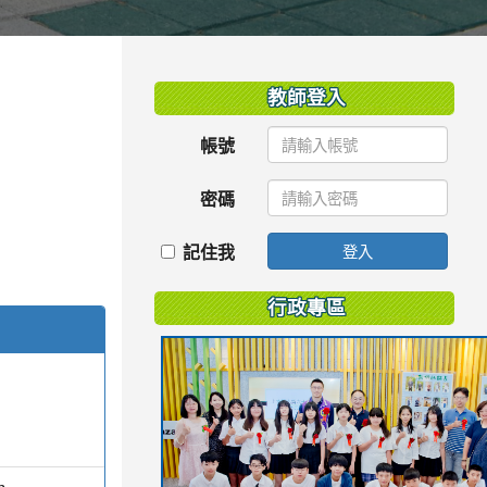
:::
教師登入
帳號
密碼
記住我
登入
行政專區