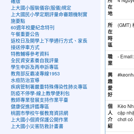
所
4 Nguyễ
確版
在
上大國小服裝儀容(服儀)規定
地
上大國民小學定期評量命審題機制實
施要點
所
(GM
60週年校慶紀念特刊
在
午餐重要公告
時
返校日及開學上下學通行方式、家長
區
接送停車方式
特教輔導參考資料
職
- Email
全民資安素養自我評量
業
學生申訴及再申訴專區
教育部反霸凌專線1953
興
#keonh
水痘防治宣導
趣
疾病管制署嚴重特殊傳染性肺炎專區
愛
防疫不停學-線上教學便利包
好
教師專業發展支持作業平臺
個
Kèo Nhà
健康促進評鑑專區
人
cập nhậ
桃園市學校午餐教育資訊網
介
chơi có
上大國小個資保護公開作業
紹
上大國小災害防救計畫書