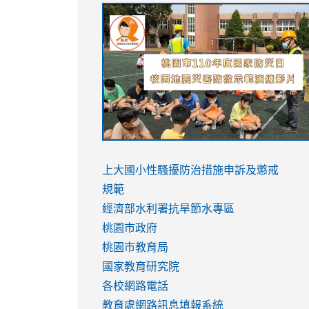
link
link
link
link
to
to
to
to
https://sites.google.com/stes.tyc.ed
https://drive.google.com/file/d/1AXdr
https://youtu.be/jJOMVWY3-
https://drive.google.com/file/d/1AXdr
usp=sharing
8M
usp=sharing
link
link
to
to
link
上大國小性騷擾防治措施
申訴及懲戒
https://www.youtube.com/watch?
https://www.youtube.com/watch?
to
規範
v=hC_gdZndU9s
v=hC_gdZndU9s
https://www.youtube.com/watch?
經濟部水利署抗旱節水專區
v=mfpNykQ0g4M
桃園市政府
桃園市教育局
國家教育研究院
各校網路電話
教育處網路訊息填報系統