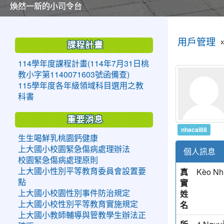
美麗的操場是我們活力的來源
美麗的操場是我們活力的來源
煥然一新的小司令台
煥然一新的小司令台
富含桃園埤塘田園風光意象的中廊
富含桃園埤塘田園風光意象的中廊
嶄新的中庭廣場
嶄新的中庭廣場
水生池生生不息
水生池生生不息
:::
:::
用戶管理
課程計畫
114學年度課程計畫(114年7月31日桃
教小字第1140071603號函備查)
115學年度各年級領域科目選用之教
科書
重要消息
nhacai88
生生喝鮮乳桃園鈣健康
上大國小校園緊急傷病處理辦法
個人訊息
校園緊急傷病處理原則
真
Kèo Nh
上大國小性別平等教育委員會設置要
實
點
姓
上大國小校園性別事件防治規定
名
上大國小校性別平等教育實施規定
上大國小教師輔導與管教學生辦法正