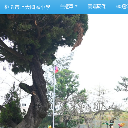
主選單
雲端硬碟
60週
桃園市上大國民小學