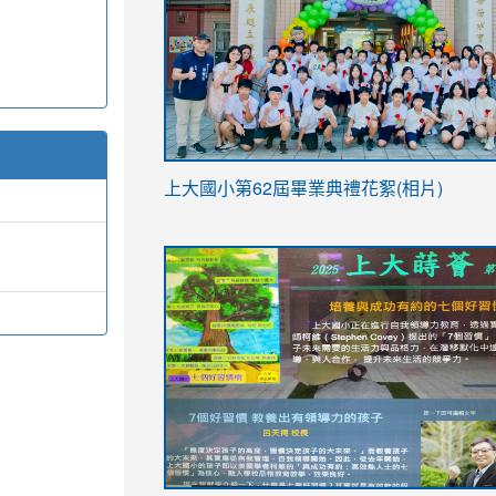
link
上大國小第62屆畢
業典禮花絮(相片)
to
link
link
https://drive.google.com/file/d/1I-
to
to
YfDQppRvyMk686kIw6SBbssEIZ6WnT/vi
https://drive.google.com/file/d/1I-
https://sites.google.com/stes.tyc.ed
usp=sharing
YfDQppRvyMk686kIw6SBbssEIZ6WnT/vi
usp=sharing