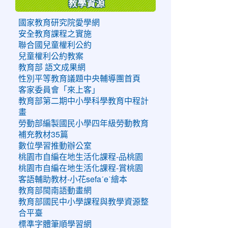
教學資源
國家教育研究院愛學網
安全教育課程之實施
聯合國兒童權利公約
兒童權利公約教案
教育部 語文成果網
性別平等教育議題中央輔導團首頁
客家委員會「來上客」
教育部第二期中小學科學教育中程計
畫
勞動部編製國民小學四年級勞動教育
補充教材35篇
數位學習推動辦公室
桃園市自編在地生活化課程-品桃園
桃園市自編在地生活化課程-賞桃園
客語輔助教材-小花sefaˊeˋ繪本
教育部閩南語動畫網
教育部國民中小學課程與教學資源整
合平臺
標準字體筆順學習網