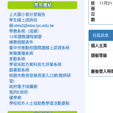
註
11月21
常用連結
冊
日
上大國小會計室報告
期
學生線上諮詢信
箱:stes2@stes.tyc.edu.tw
學務系統（成績）
社區訊息
12年國教課程綱要
總務相關表件
個人主頁
臺中市推動校園閱讀線上認證系統
無聲廣播系統
頭銜等級
差勤系統
學習扶助方案科技化評量系統
圖書館系統
最後登入時
桃園市教育發展資源入口網(教師研
習)
政府電子採購網
我的E政府
優學網
學校校外人士協助教學或活動要點