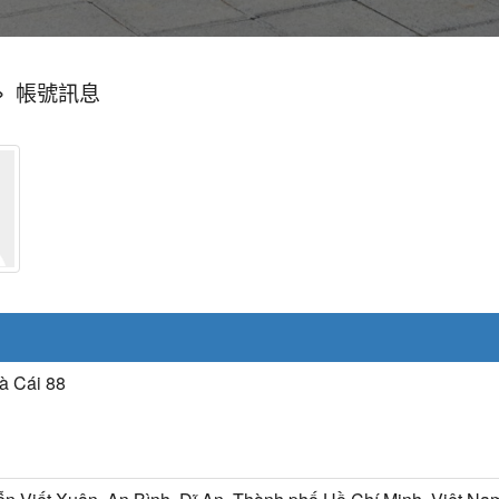
»
帳號訊息
à Cái 88