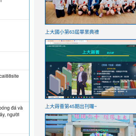
m
link
上大國小第63屆畢業典禮
to
link
https://sites.google.com/stes.t
to
https://sites.google.com/stes.tyc.ed
ai88site
ink
link
上大蒔薈第45期出刊囉~
 bóng đá và
to
to
đây, người
https://sites.google.com/stes.tyc.ed
https://sites.google.com/stes.t