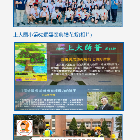
上大國小第62屆畢
業典禮花絮(相片)
link
link
link
link
link
to
to
to
to
to
https://drive.google.com/file/d/1I-
https://sites.google.com/stes.tyc.edu.tw/113school
https:
https:
https:
YfDQppRvyMk686kIw6SBbssEIZ6WnT/view?
usp=sh
8M
usp=sharing
link
link
link
to
to
to
https://drive.google.com/file/d/1AXdrxzgdGrHK7k94y0
https:/
https:/