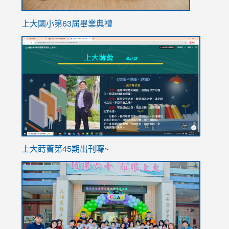
上大國小第63屆畢業典禮
link
link
to
to
https://sites.google.com/stes.tyc.edu.tw/113school
https
ink
上大蒔薈第45期出刊囉~
to
link
https://sites.google.com/stes.tyc.edu.tw/113school
to
https://
YfDQpp
usp=sha