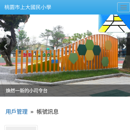
桃園市上大國民小學
To
nav
美麗的操場是我們活力的來源
美麗的操場是我們活力的來源
煥然一新的小司令台
煥然一新的小司令台
富含桃園埤塘田園風光意象的中廊
富含桃園埤塘田園風光意象的中廊
嶄新的中庭廣場
嶄新的中庭廣場
水生池生生不息
水生池生生不息
:::
»
帳號訊息
用戶管理