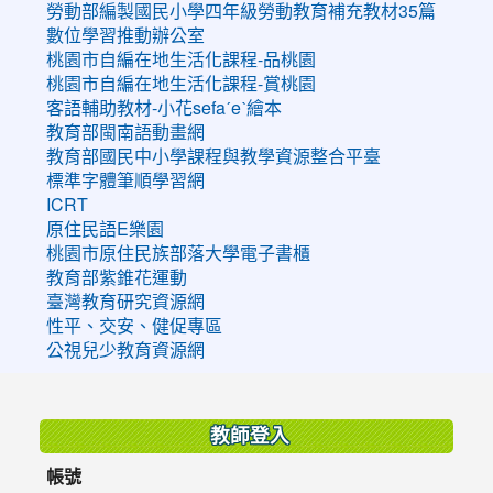
勞動部編製國民小學四年級勞動教育補充教材35篇
數位學習推動辦公室
桃園市自編在地生活化課程-品桃園
桃園市自編在地生活化課程-賞桃園
客語輔助教材-小花sefaˊeˋ繪本
教育部閩南語動畫網
教育部國民中小學課程與教學資源整合平臺
標準字體筆順學習網
ICRT
原住民語E樂園
桃園市原住民族部落大學電子書櫃
教育部紫錐花運動
臺灣教育研究資源網
性平、交安、健促專區
公視兒少教育資源網
:::
教師登入
帳號