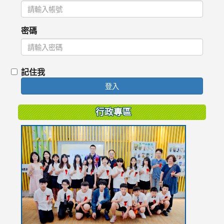
密碼
記住我
登入
行政專區
link
to
https://