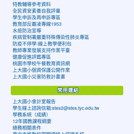
特教輔導參考資料
全民資安素養自我評量
學生申訴及再申訴專區
教育部反霸凌專線1953
水痘防治宣導
疾病管制署嚴重特殊傳染性肺炎專區
防疫不停學-線上教學便利包
教師專業發展支持作業平臺
健康促進評鑑專區
桃園市學校午餐教育資訊網
上大國小個資保護公開作業
上大國小災害防救計畫書
常用連結
上大國小會計室報告
學生線上諮詢信箱:stes2@stes.tyc.edu.tw
學務系統（成績）
12年國教課程綱要
總務相關表件