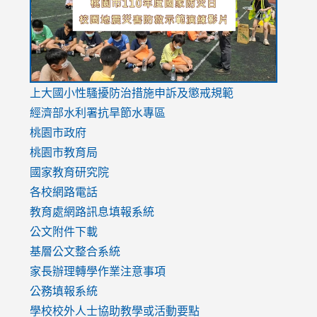
usp=sharing
v=hC_g
v=hC_g
link
上大國小性騷擾防治措施
申訴及懲戒規範
to
經濟部水利署抗旱節水專區
https://www.youtube.com/watch?
桃園市政府
v=mfpNykQ0g4M
桃園市教育局
國家教育研究院
各校網路電話
教育處網路訊息填報系統
公文附件下載
基層公文整合系統
家長辦理轉學作業注意事項
公務填報系統
學校校外人士協助教學或活動要點