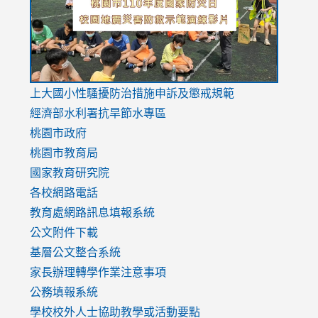
usp=sharing
v=hC_g
v=hC_g
link
上大國小性騷擾防治措施
申訴及懲戒規範
to
經濟部水利署抗旱節水專區
https://www.youtube.com/watch?
桃園市政府
v=mfpNykQ0g4M
桃園市教育局
國家教育研究院
各校網路電話
教育處網路訊息填報系統
公文附件下載
基層公文整合系統
家長辦理轉學作業注意事項
公務填報系統
學校校外人士協助教學或活動要點