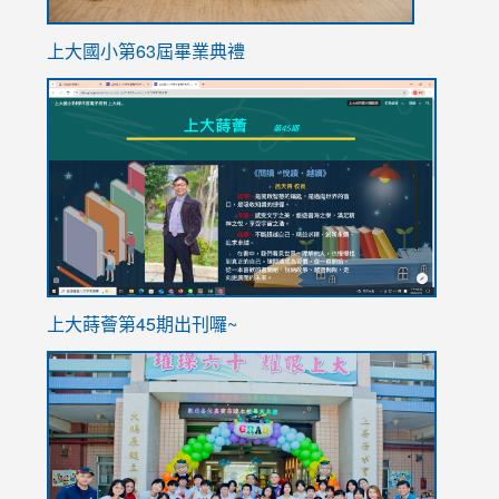
上大國小第63屆畢業典禮
link
link
to
to
https://sites.google.com/stes.tyc.edu.tw/113school
https
ink
上大蒔薈第45期出刊囉~
to
link
https://sites.google.com/stes.tyc.edu.tw/113school
to
https://
YfDQpp
usp=sha