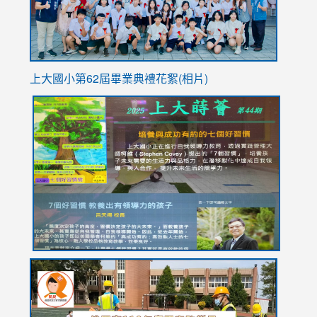
上大國小第62屆畢
業典禮花絮(相片)
link
link
link
link
link
to
to
to
to
to
https://drive.google.com/file/d/1I-
https://sites.google.com/stes.tyc.edu.tw/113school
https:
https:
https:
YfDQppRvyMk686kIw6SBbssEIZ6WnT/view?
usp=sh
8M
usp=sharing
link
link
link
to
to
to
https://drive.google.com/file/d/1AXdrxzgdGrHK7k94y0
https:/
https:/