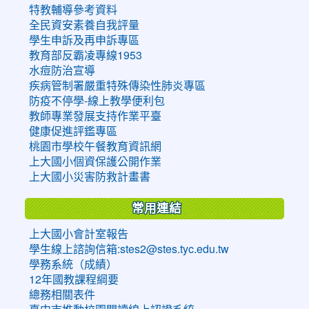
特教輔導參考資料
全民資安素養自我評量
學生申訴及再申訴專區
教育部反霸凌專線1953
水痘防治宣導
疾病管制署嚴重特殊傳染性肺炎專區
防疫不停學-線上教學便利包
教師專業發展支持作業平臺
健康促進評鑑專區
桃園市學校午餐教育資訊網
上大國小個資保護公開作業
上大國小災害防救計畫書
常用連結
上大國小會計室報告
學生線上諮詢信箱:stes2@stes.tyc.edu.tw
學務系統（成績）
12年國教課程綱要
總務相關表件