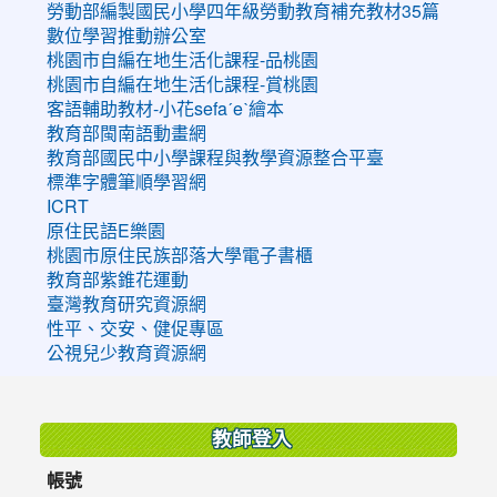
勞動部編製國民小學四年級勞動教育補充教材35篇
數位學習推動辦公室
桃園市自編在地生活化課程-品桃園
桃園市自編在地生活化課程-賞桃園
客語輔助教材-小花sefaˊeˋ繪本
教育部閩南語動畫網
教育部國民中小學課程與教學資源整合平臺
標準字體筆順學習網
ICRT
原住民語E樂園
桃園市原住民族部落大學電子書櫃
教育部紫錐花運動
臺灣教育研究資源網
性平、交安、健促專區
公視兒少教育資源網
:::
教師登入
帳號