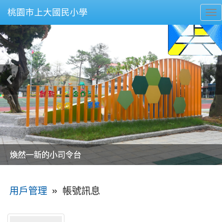
桃園市上大國民小學
To
nav
美麗的操場是我們活力的來源
美麗的操場是我們活力的來源
煥然一新的小司令台
煥然一新的小司令台
富含桃園埤塘田園風光意象的中廊
富含桃園埤塘田園風光意象的中廊
嶄新的中庭廣場
嶄新的中庭廣場
水生池生生不息
水生池生生不息
:::
»
帳號訊息
用戶管理