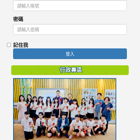
密碼
記住我
登入
行政專區
link
to
https://