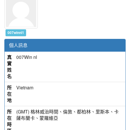
007winnl1
個人訊息
真
007Win nl
實
姓
名
所
Vietnam
在
地
所
(GMT) 格林威治時間、倫敦、都柏林、里斯本、卡
在
薩布蘭卡、蒙羅維亞
時