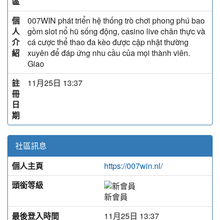
區
個
007WIN phát triển hệ thống trò chơi phong phú bao
人
gồm slot nổ hũ sống động, casino live chân thực và
介
cá cược thể thao đa kèo được cập nhật thường
紹
xuyên để đáp ứng nhu cầu của mọi thành viên.
Giao
註
11月25日 13:37
冊
日
期
社區訊息
個人主頁
https://007win.nl/
頭銜等級
新會員
最後登入時間
11月25日 13:37