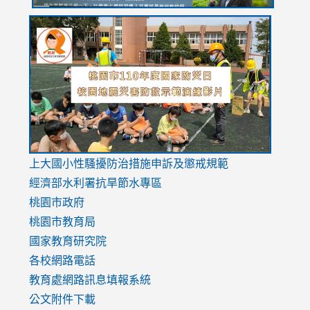
link
link
link
to
to
to
https://drive.google.com/file/d/1AXdrxzgdGrHK7k94y0
https:/
https:/
usp=sharing
v=hC_g
v=hC_g
link
上大國小性騷擾防治措施
申訴及懲戒規範
to
經濟部水利署抗旱節水專區
https://www.youtube.com/watch?
桃園市政府
v=mfpNykQ0g4M
桃園市教育局
國家教育研究院
各校網路電話
教育處網路訊息填報系統
公文附件下載