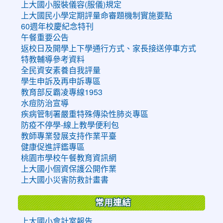
上大國小服裝儀容(服儀)規定
上大國民小學定期評量命審題機制實施要點
60週年校慶紀念特刊
午餐重要公告
返校日及開學上下學通行方式、家長接送停車方式
特教輔導參考資料
全民資安素養自我評量
學生申訴及再申訴專區
教育部反霸凌專線1953
水痘防治宣導
疾病管制署嚴重特殊傳染性肺炎專區
防疫不停學-線上教學便利包
教師專業發展支持作業平臺
健康促進評鑑專區
桃園市學校午餐教育資訊網
上大國小個資保護公開作業
上大國小災害防救計畫書
常用連結
上大國小會計室報告