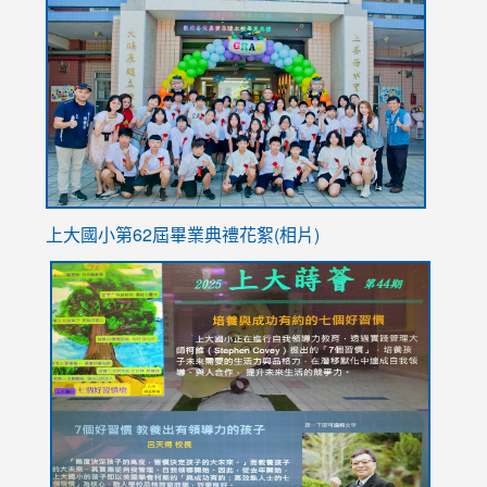
to
https://
YfDQpp
usp=sha
上大國小第62屆畢
業典禮花絮(相片)
link
link
link
link
link
to
to
to
to
to
https://drive.google.com/file/d/1I-
https://sites.google.com/stes.tyc.edu.tw/113school
https:
https:
https:
YfDQppRvyMk686kIw6SBbssEIZ6WnT/view?
usp=sh
8M
usp=sharing