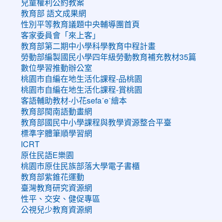
兒童權利公約教案
教育部 語文成果網
性別平等教育議題中央輔導團首頁
客家委員會「來上客」
教育部第二期中小學科學教育中程計畫
勞動部編製國民小學四年級勞動教育補充教材35篇
數位學習推動辦公室
桃園市自編在地生活化課程-品桃園
桃園市自編在地生活化課程-賞桃園
客語輔助教材-小花sefaˊeˋ繪本
教育部閩南語動畫網
教育部國民中小學課程與教學資源整合平臺
標準字體筆順學習網
ICRT
原住民語E樂園
桃園市原住民族部落大學電子書櫃
教育部紫錐花運動
臺灣教育研究資源網
性平、交安、健促專區
公視兒少教育資源網