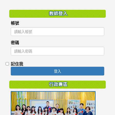
:::
教師登入
帳號
密碼
記住我
登入
行政專區
link
to
https://