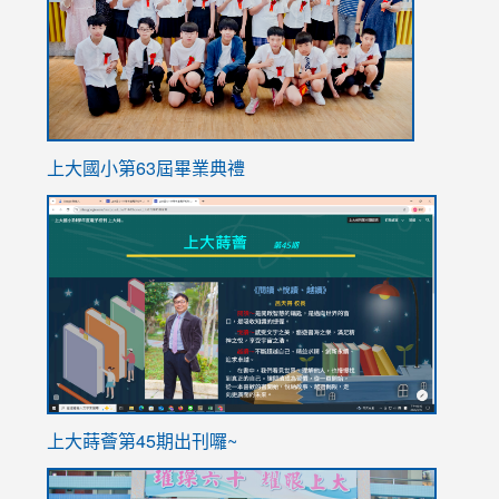
上大國小第63屆畢業典禮
link
link
to
to
https://sites.google.com/stes.tyc.edu.tw/113school
https
ink
上大蒔薈第45期出刊囉~
to
link
https://sites.google.com/stes.tyc.edu.tw/113school