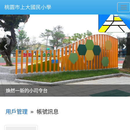
桃園市上大國民小學
To
nav
美麗的操場是我們活力的來源
美麗的操場是我們活力的來源
煥然一新的小司令台
煥然一新的小司令台
富含桃園埤塘田園風光意象的中廊
富含桃園埤塘田園風光意象的中廊
嶄新的中庭廣場
嶄新的中庭廣場
水生池生生不息
水生池生生不息
:::
»
帳號訊息
用戶管理