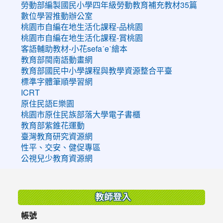
勞動部編製國民小學四年級勞動教育補充教材35篇
數位學習推動辦公室
桃園市自編在地生活化課程-品桃園
桃園市自編在地生活化課程-賞桃園
客語輔助教材-小花sefaˊeˋ繪本
教育部閩南語動畫網
教育部國民中小學課程與教學資源整合平臺
標準字體筆順學習網
ICRT
原住民語E樂園
桃園市原住民族部落大學電子書櫃
教育部紫錐花運動
臺灣教育研究資源網
性平、交安、健促專區
公視兒少教育資源網
:::
教師登入
帳號