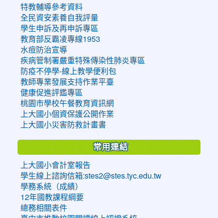
特教輔導參考資料
全民資安素養自我評量
學生申訴及再申訴專區
教育部反霸凌專線1953
水痘防治宣導
疾病管制署嚴重特殊傳染性肺炎專區
防疫不停學-線上教學便利包
教師專業發展支持作業平臺
健康促進評鑑專區
桃園市學校午餐教育資訊網
上大國小個資保護公開作業
上大國小災害防救計畫書
常用連結
上大國小會計室報告
學生線上諮詢信箱:stes2@stes.tyc.edu.tw
學務系統（成績）
12年國教課程綱要
總務相關表件