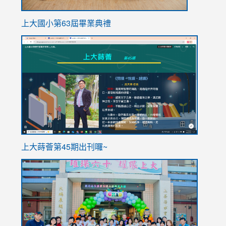
上大國小第63屆畢業典禮
link
link
to
to
https://sites.google.com/stes.tyc.edu.tw/113school
https
ink
上大蒔薈第45期出刊囉~
to
link
https://sites.google.com/stes.tyc.edu.tw/113school
to
https://
YfDQpp
usp=sha