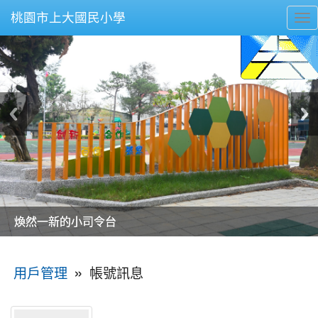
桃園市上大國民小學
To
nav
美麗的操場是我們活力的來源
美麗的操場是我們活力的來源
煥然一新的小司令台
煥然一新的小司令台
富含桃園埤塘田園風光意象的中廊
富含桃園埤塘田園風光意象的中廊
嶄新的中庭廣場
嶄新的中庭廣場
水生池生生不息
水生池生生不息
:::
»
帳號訊息
用戶管理