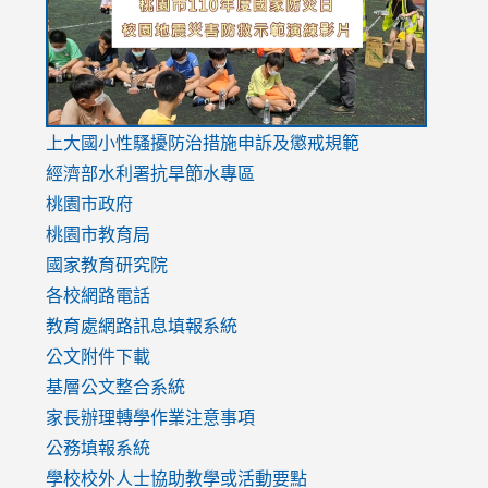
usp=sharing
v=hC_g
v=hC_g
link
上大國小性騷擾防治措施
申訴及懲戒規範
to
經濟部水利署抗旱節水專區
https://www.youtube.com/watch?
桃園市政府
v=mfpNykQ0g4M
桃園市教育局
國家教育研究院
各校網路電話
教育處網路訊息填報系統
公文附件下載
基層公文整合系統
家長辦理轉學作業注意事項
公務填報系統
學校校外人士協助教學或活動要點