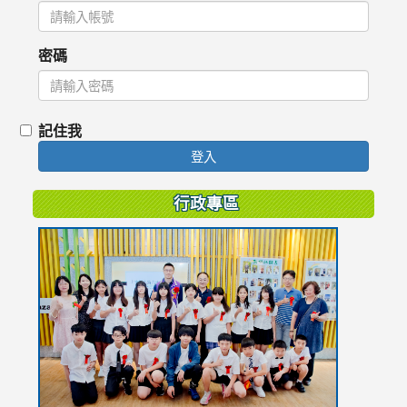
密碼
記住我
登入
行政專區
link
to
https://