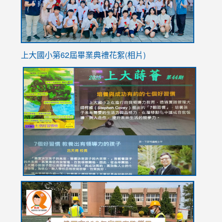
上大國小第62屆畢
業典禮花絮(相片)
link
link
link
link
link
to
to
to
to
to
https://drive.google.com/file/d/1I-
https://sites.google.com/stes.tyc.edu.tw/113school
https:
https:
https:
YfDQppRvyMk686kIw6SBbssEIZ6WnT/view?
usp=sh
8M
usp=sharing
link
link
link
to
to
to
https://drive.google.com/file/d/1AXdrxzgdGrHK7k94y0
https:/
https:/