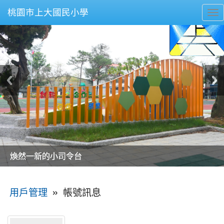
桃園市上大國民小學
To
nav
美麗的操場是我們活力的來源
美麗的操場是我們活力的來源
煥然一新的小司令台
煥然一新的小司令台
富含桃園埤塘田園風光意象的中廊
富含桃園埤塘田園風光意象的中廊
嶄新的中庭廣場
嶄新的中庭廣場
水生池生生不息
水生池生生不息
:::
»
帳號訊息
用戶管理