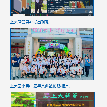
ink
上大蒔薈第45期出刊囉~
to
link
https://sites.google.com/stes.tyc.edu.tw/113school
to
https://
YfDQpp
usp=sha
上大國小第62屆畢
業典禮花絮(相片)
link
link
link
link
link
to
to
to
to
to