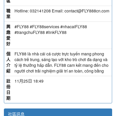
區
職
Hotline: 032141208 Email: contact@FLY888cn.com
業
興
#FLY88 #FLY88services #nhacaiFLY88
趣
#trangchuFLY88 #linkFLY88
愛
好
個
FLY88 là nhà cái cá cược trực tuyến mang phong
人
cách trẻ trung, sáng tạo với kho trò chơi đa dạng và
介
tỷ lệ thưởng hấp dẫn. FLY88 cam kết mang đến cho
紹
người chơi trải nghiệm giải trí an toàn, công bằng
註
11月25日 18:49
冊
日
期
社區訊息