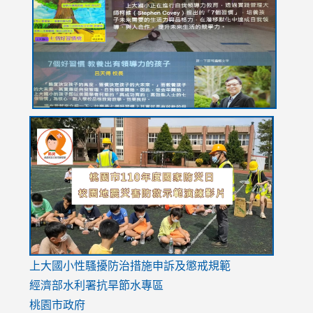
https://drive.google.com/file/d/1I-
https://sites.google.com/stes.tyc.edu.tw/113school
https:
https:
https:
YfDQppRvyMk686kIw6SBbssEIZ6WnT/view?
usp=sh
8M
usp=sharing
link
link
link
to
to
to
https://drive.google.com/file/d/1AXdrxzgdGrHK7k94y0
https:/
https:/
usp=sharing
v=hC_g
v=hC_g
link
上大國小性騷擾防治措施
申訴及懲戒規範
to
經濟部水利署抗旱節水專區
https://www.youtube.com/watch?
桃園市政府