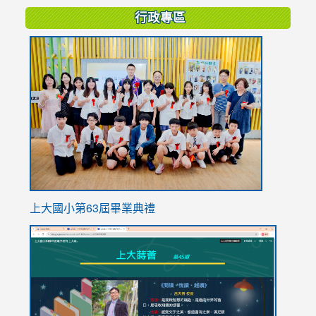
行政專區
link
to
https://
上大國小第63屆畢業典禮
link
link
to
to
https://sites.google.com/stes.tyc.edu.tw/113school
https