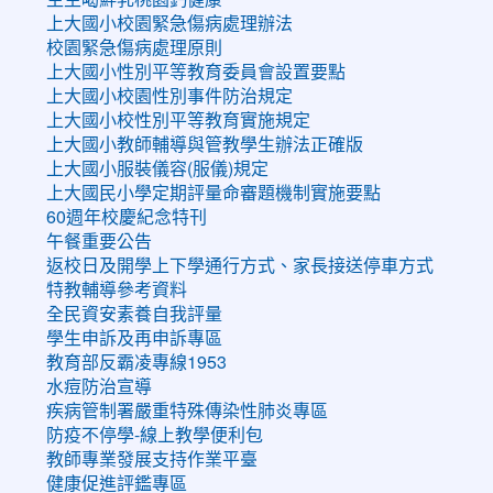
上大國小校園緊急傷病處理辦法
校園緊急傷病處理原則
上大國小性別平等教育委員會設置要點
上大國小校園性別事件防治規定
上大國小校性別平等教育實施規定
上大國小教師輔導與管教學生辦法正確版
上大國小服裝儀容(服儀)規定
上大國民小學定期評量命審題機制實施要點
60週年校慶紀念特刊
午餐重要公告
返校日及開學上下學通行方式、家長接送停車方式
特教輔導參考資料
全民資安素養自我評量
學生申訴及再申訴專區
教育部反霸凌專線1953
水痘防治宣導
疾病管制署嚴重特殊傳染性肺炎專區
防疫不停學-線上教學便利包
教師專業發展支持作業平臺
健康促進評鑑專區