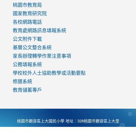
v=mfpNykQ0g4M
桃園市教育局
國家教育研究院
各校網路電話
教育處網路訊息填報系統
公文附件下載
基層公文整合系統
家長辦理轉學作業注意事項
公務填報系統
學校校外人士協助教學或活動要點
修膳系統
教育儲蓄專戶
桃園市觀音區上大國民小學 地址：328桃園市觀音區上大里
大湖路1段540號 電話:03-4901174 傳真:03-4900781 Desing