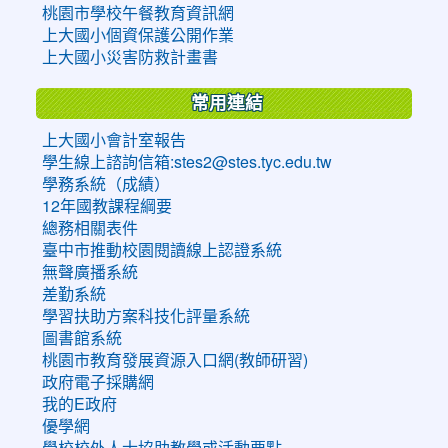
桃園市學校午餐教育資訊網
上大國小個資保護公開作業
上大國小災害防救計畫書
常用連結
上大國小會計室報告
學生線上諮詢信箱:stes2@stes.tyc.edu.tw
學務系統（成績）
12年國教課程綱要
總務相關表件
臺中市推動校園閱讀線上認證系統
無聲廣播系統
差勤系統
學習扶助方案科技化評量系統
圖書館系統
桃園市教育發展資源入口網(教師研習)
政府電子採購網
我的E政府
優學網
學校校外人士協助教學或活動要點