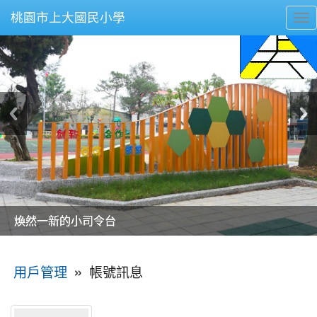
桃園市上大國民小學
To
nav
美麗的操場是我們活力的來源
美麗的操場是我們活力的來源
煥然一新的小司令台
煥然一新的小司令台
富含桃園埤塘田園風光意象的中廊
富含桃園埤塘田園風光意象的中廊
嶄新的中庭廣場
嶄新的中庭廣場
水生池生生不息
水生池生生不息
:::
»
帳號訊息
用戶管理