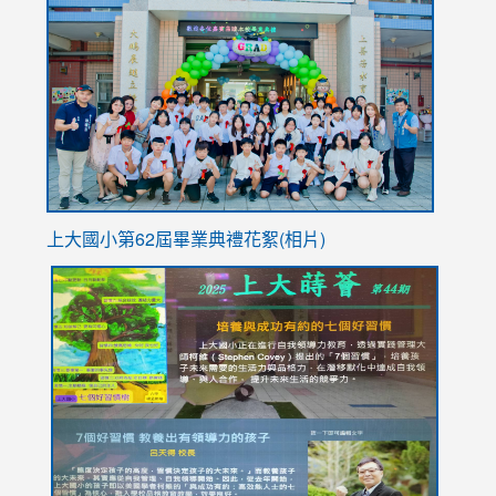
to
https://
YfDQpp
usp=sha
上大國小第62屆畢
業典禮花絮(相片)
link
link
link
link
link
to
to
to
to
to
https://drive.google.com/file/d/1I-
https://sites.google.com/stes.tyc.edu.tw/113school
https:
https:
https:
YfDQppRvyMk686kIw6SBbssEIZ6WnT/view?
usp=sh
8M
usp=sharing