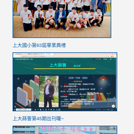
上大國小第63屆畢業典禮
link
link
to
to
https://sites.google.com/stes.tyc.edu.tw/113school
https
ink
上大蒔薈第45期出刊囉~
to
link
https://sites.google.com/stes.tyc.edu.tw/113school