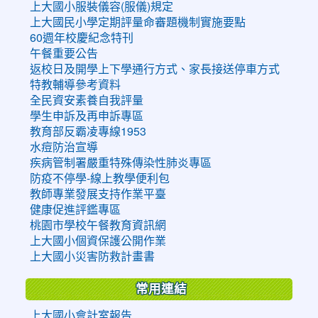
上大國小服裝儀容(服儀)規定
上大國民小學定期評量命審題機制實施要點
60週年校慶紀念特刊
午餐重要公告
返校日及開學上下學通行方式、家長接送停車方式
特教輔導參考資料
全民資安素養自我評量
學生申訴及再申訴專區
教育部反霸凌專線1953
水痘防治宣導
疾病管制署嚴重特殊傳染性肺炎專區
防疫不停學-線上教學便利包
教師專業發展支持作業平臺
健康促進評鑑專區
桃園市學校午餐教育資訊網
上大國小個資保護公開作業
上大國小災害防救計畫書
常用連結
上大國小會計室報告