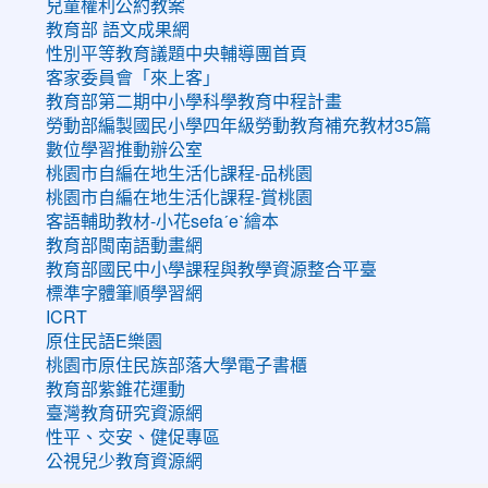
兒童權利公約教案
教育部 語文成果網
性別平等教育議題中央輔導團首頁
客家委員會「來上客」
教育部第二期中小學科學教育中程計畫
勞動部編製國民小學四年級勞動教育補充教材35篇
數位學習推動辦公室
桃園市自編在地生活化課程-品桃園
桃園市自編在地生活化課程-賞桃園
客語輔助教材-小花sefaˊeˋ繪本
教育部閩南語動畫網
教育部國民中小學課程與教學資源整合平臺
標準字體筆順學習網
ICRT
原住民語E樂園
桃園市原住民族部落大學電子書櫃
教育部紫錐花運動
臺灣教育研究資源網
性平、交安、健促專區
公視兒少教育資源網