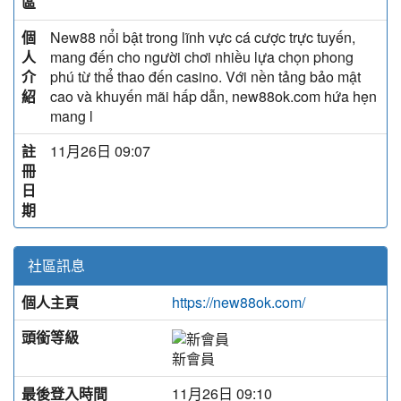
區
個
New88 nổi bật trong lĩnh vực cá cược trực tuyến,
人
mang đến cho người chơi nhiều lựa chọn phong
介
phú từ thể thao đến casino. Với nền tảng bảo mật
紹
cao và khuyến mãi hấp dẫn, new88ok.com hứa hẹn
mang l
註
11月26日 09:07
冊
日
期
社區訊息
個人主頁
https://new88ok.com/
頭銜等級
新會員
最後登入時間
11月26日 09:10