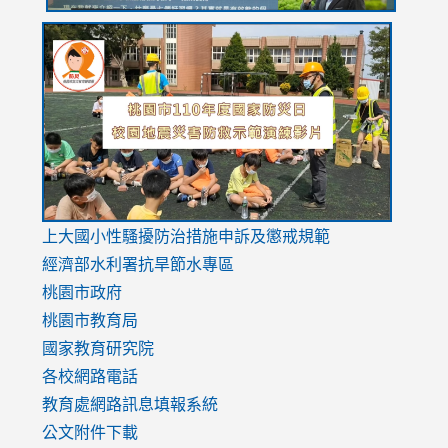
link
link
link
to
to
to
https://drive.google.com/file/d/1AXdrxzgdGrHK7k94y0
https:/
https:/
usp=sharing
v=hC_g
v=hC_g
link
上大國小性騷擾防治措施
申訴及懲戒規範
to
經濟部水利署抗旱節水專區
https://www.youtube.com/watch?
桃園市政府
v=mfpNykQ0g4M
桃園市教育局
國家教育研究院
各校網路電話
教育處網路訊息填報系統
公文附件下載