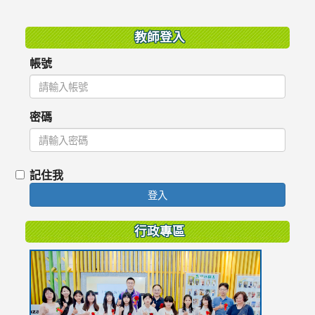
:::
教師登入
帳號
密碼
記住我
登入
行政專區
link
to
https://