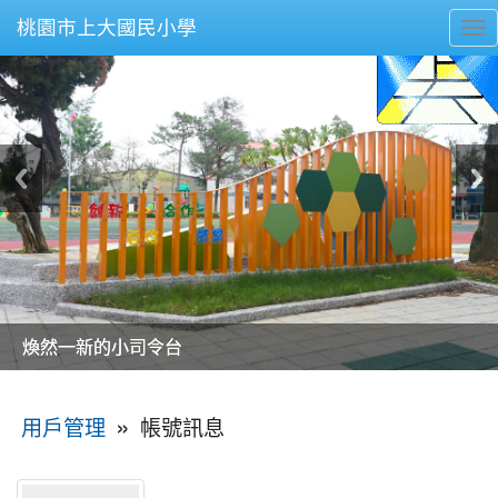
桃園市上大國民小學
To
nav
美麗的操場是我們活力的來源
美麗的操場是我們活力的來源
煥然一新的小司令台
煥然一新的小司令台
富含桃園埤塘田園風光意象的中廊
富含桃園埤塘田園風光意象的中廊
嶄新的中庭廣場
嶄新的中庭廣場
水生池生生不息
水生池生生不息
:::
»
帳號訊息
用戶管理