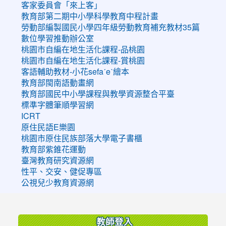
客家委員會「來上客」
教育部第二期中小學科學教育中程計畫
勞動部編製國民小學四年級勞動教育補充教材35篇
數位學習推動辦公室
桃園市自編在地生活化課程-品桃園
桃園市自編在地生活化課程-賞桃園
客語輔助教材-小花sefaˊeˋ繪本
教育部閩南語動畫網
教育部國民中小學課程與教學資源整合平臺
標準字體筆順學習網
ICRT
原住民語E樂園
桃園市原住民族部落大學電子書櫃
教育部紫錐花運動
臺灣教育研究資源網
性平、交安、健促專區
公視兒少教育資源網
:::
教師登入