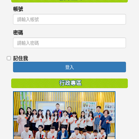
帳號
密碼
記住我
登入
行政專區
link
to
https://