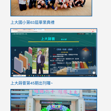
上大國小第63屆畢業典禮
link
link
to
to
https://sites.google.com/stes.tyc.edu.tw/113school
https
ink
上大蒔薈第45期出刊囉~
to
link
https://sites.google.com/stes.tyc.edu.tw/113school
to
https://