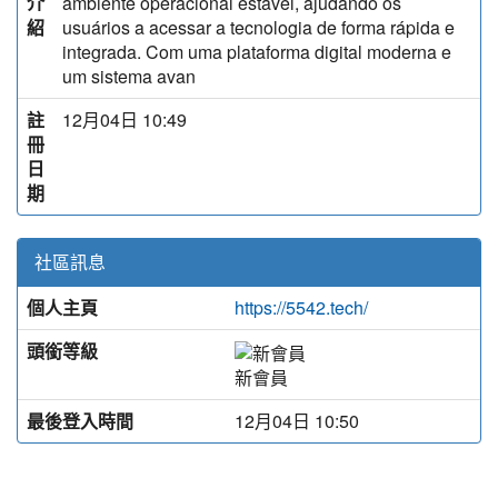
介
ambiente operacional estável, ajudando os
紹
usuários a acessar a tecnologia de forma rápida e
integrada. Com uma plataforma digital moderna e
um sistema avan
註
12月04日 10:49
冊
日
期
社區訊息
個人主頁
https://5542.tech/
頭銜等級
新會員
最後登入時間
12月04日 10:50