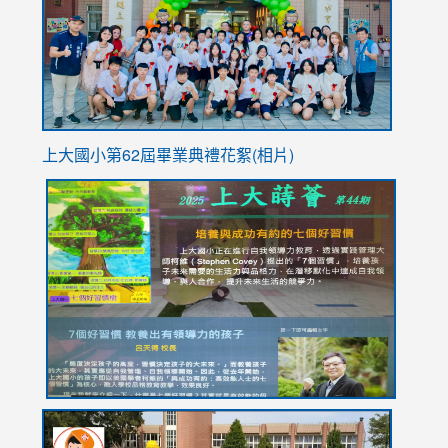
YfDQpp
usp=sha
上大國小第62屆畢
業典禮花絮(相片)
link
link
link
link
link
to
to
to
to
to
https://drive.google.com/file/d/1I-
https://sites.google.com/stes.tyc.edu.tw/113school
https:
https:
https:
YfDQppRvyMk686kIw6SBbssEIZ6WnT/view?
usp=sh
8M
usp=sharing
link
link
link