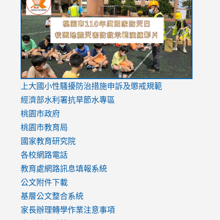
to
to
to
https://drive.google.com/file/d/1AXdrxzgdGrHK7k94y0
https:/
https:/
usp=sharing
v=hC_g
v=hC_g
link
上大國小性騷擾防治措施
申訴及懲戒規範
to
經濟部水利署抗旱節水專區
https://www.youtube.com/watch?
桃園市政府
v=mfpNykQ0g4M
桃園市教育局
國家教育研究院
各校網路電話
教育處網路訊息填報系統
公文附件下載
基層公文整合系統
家長辦理轉學作業注意事項