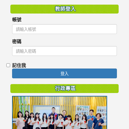
教師登入
帳號
密碼
記住我
登入
行政專區
link
to
https://