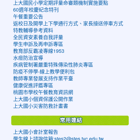
上大國民小學定期評量命審題機制實施要點
60週年校慶紀念特刊
午餐重要公告
返校日及開學上下學通行方式、家長接送停車方式
特教輔導參考資料
全民資安素養自我評量
學生申訴及再申訴專區
教育部反霸凌專線1953
水痘防治宣導
疾病管制署嚴重特殊傳染性肺炎專區
防疫不停學-線上教學便利包
教師專業發展支持作業平臺
健康促進評鑑專區
桃園市學校午餐教育資訊網
上大國小個資保護公開作業
上大國小災害防救計畫書
常用連結
上大國小會計室報告
學生線上諮詢信箱:stes2@stes.tyc.edu.tw