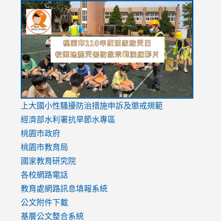
link
link
link
to
to
to
https://drive.google.com/file/d/1AXdrxzgdGrHK7k94y0
https:/
https:/
usp=sharing
v=hC_g
v=hC_g
link
上大國小性騷擾防治措施
申訴及懲戒規範
to
經濟部水利署抗旱節水專區
https://www.youtube.com/watch?
桃園市政府
v=mfpNykQ0g4M
桃園市教育局
國家教育研究院
各校網路電話
教育處網路訊息填報系統
公文附件下載
基層公文整合系統