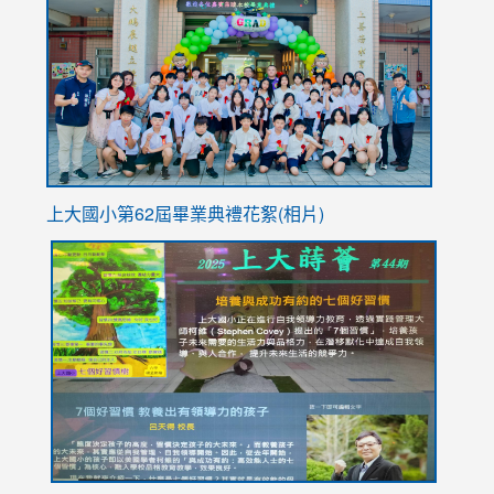
https://
YfDQpp
usp=sha
上大國小第62屆畢
業典禮花絮(相片)
link
link
link
link
link
to
to
to
to
to
https://drive.google.com/file/d/1I-
https://sites.google.com/stes.tyc.edu.tw/113school
https:
https:
https:
YfDQppRvyMk686kIw6SBbssEIZ6WnT/view?
usp=sh
8M
usp=sharing