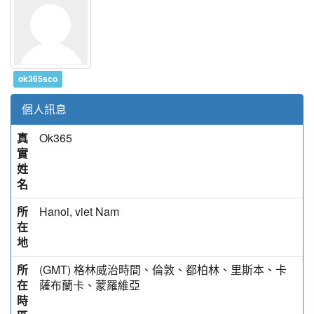
ok365sco
個人訊息
真
Ok365
實
姓
名
所
Hanoi, viet Nam
在
地
所
(GMT) 格林威治時間、倫敦、都柏林、里斯本、卡
在
薩布蘭卡、蒙羅維亞
時