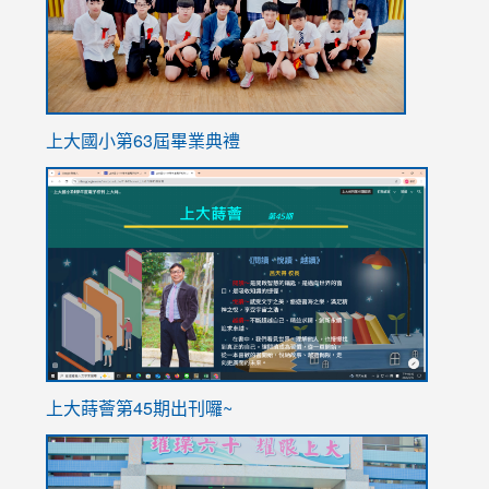
上大國小第63屆畢業典禮
link
link
to
to
https://sites.google.com/stes.tyc.edu.tw/113school
https
ink
上大蒔薈第45期出刊囉~
to
link
https://sites.google.com/stes.tyc.edu.tw/113school
to