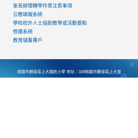
家長辦理轉學作業注意事項
公務填報系統
學校校外人士協助教學或活動要點
修膳系統
教育儲蓄專戶
桃園市觀音區上大國民小學 地址：328桃園市觀音區上大里
大湖路1段540號 電話:03-4901174 傳真:03-4900781 Desing
by
Zyinfo