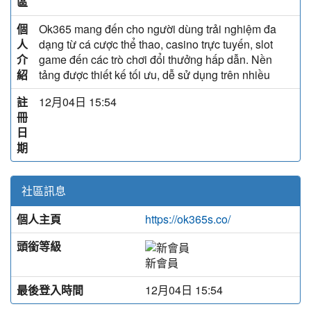
區
個
Ok365 mang đến cho người dùng trải nghiệm đa
人
dạng từ cá cược thể thao, casino trực tuyến, slot
介
game đến các trò chơi đổi thưởng hấp dẫn. Nền
紹
tảng được thiết kế tối ưu, dễ sử dụng trên nhiều
註
12月04日 15:54
冊
日
期
社區訊息
個人主頁
https://ok365s.co/
頭銜等級
新會員
最後登入時間
12月04日 15:54