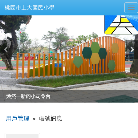
桃園市上大國民小學
To
nav
美麗的操場是我們活力的來源
美麗的操場是我們活力的來源
煥然一新的小司令台
煥然一新的小司令台
富含桃園埤塘田園風光意象的中廊
富含桃園埤塘田園風光意象的中廊
嶄新的中庭廣場
嶄新的中庭廣場
水生池生生不息
水生池生生不息
:::
»
帳號訊息
用戶管理