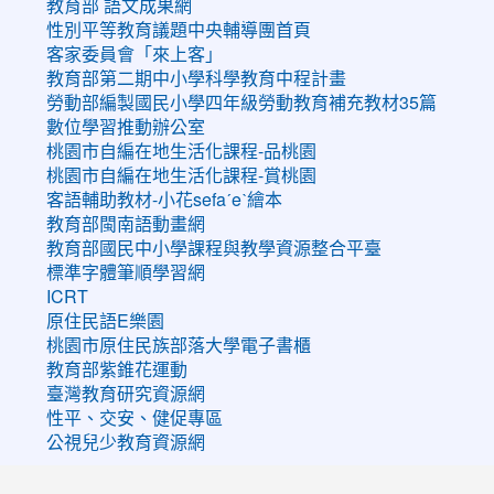
教育部 語文成果網
性別平等教育議題中央輔導團首頁
客家委員會「來上客」
教育部第二期中小學科學教育中程計畫
勞動部編製國民小學四年級勞動教育補充教材35篇
數位學習推動辦公室
桃園市自編在地生活化課程-品桃園
桃園市自編在地生活化課程-賞桃園
客語輔助教材-小花sefaˊeˋ繪本
教育部閩南語動畫網
教育部國民中小學課程與教學資源整合平臺
標準字體筆順學習網
ICRT
原住民語E樂園
桃園市原住民族部落大學電子書櫃
教育部紫錐花運動
臺灣教育研究資源網
性平、交安、健促專區
公視兒少教育資源網
:::