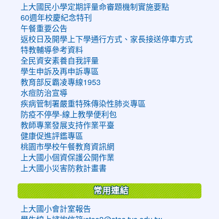
上大國民小學定期評量命審題機制實施要點
60週年校慶紀念特刊
午餐重要公告
返校日及開學上下學通行方式、家長接送停車方式
特教輔導參考資料
全民資安素養自我評量
學生申訴及再申訴專區
教育部反霸凌專線1953
水痘防治宣導
疾病管制署嚴重特殊傳染性肺炎專區
防疫不停學-線上教學便利包
教師專業發展支持作業平臺
健康促進評鑑專區
桃園市學校午餐教育資訊網
上大國小個資保護公開作業
上大國小災害防救計畫書
常用連結
上大國小會計室報告