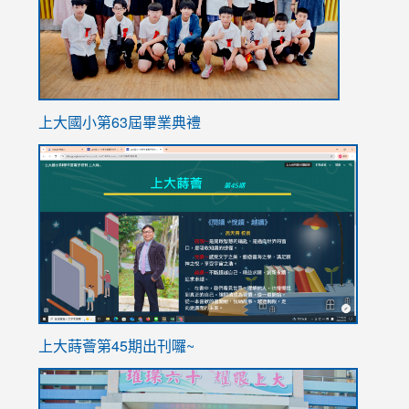
上大國小第63屆畢業典禮
link
link
to
to
https://sites.google.com/stes.tyc.edu.tw/113school
https
ink
上大蒔薈第45期出刊囉~
to
link
https://sites.google.com/stes.tyc.edu.tw/113school
to