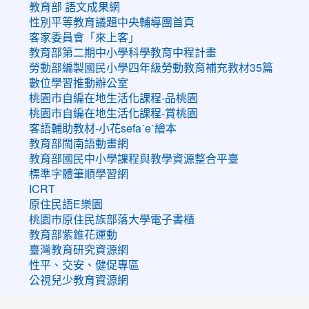
教育部 語文成果網
性別平等教育議題中央輔導團首頁
客家委員會「來上客」
教育部第二期中小學科學教育中程計畫
勞動部編製國民小學四年級勞動教育補充教材35篇
數位學習推動辦公室
桃園市自編在地生活化課程-品桃園
桃園市自編在地生活化課程-賞桃園
客語輔助教材-小花sefaˊeˋ繪本
教育部閩南語動畫網
教育部國民中小學課程與教學資源整合平臺
標準字體筆順學習網
ICRT
原住民語E樂園
桃園市原住民族部落大學電子書櫃
教育部紫錐花運動
臺灣教育研究資源網
性平、交安、健促專區
公視兒少教育資源網
:::