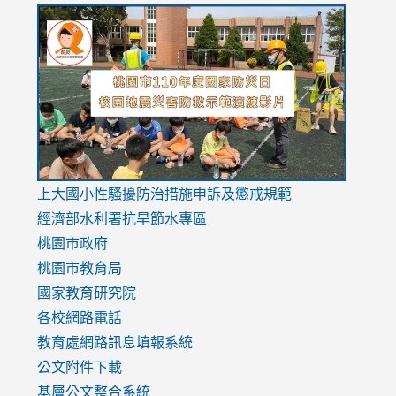
link
link
link
to
to
to
https://drive.google.com/file/d/1AXdrxzgdGrHK7k94y0
https:/
https:/
usp=sharing
v=hC_g
v=hC_g
link
上大國小性騷擾防治措施
申訴及懲戒規範
to
經濟部水利署抗旱節水專區
https://www.youtube.com/watch?
桃園市政府
v=mfpNykQ0g4M
桃園市教育局
國家教育研究院
各校網路電話
教育處網路訊息填報系統
公文附件下載
基層公文整合系統