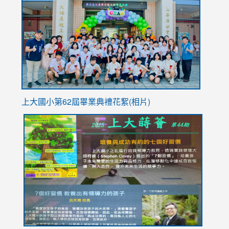
https://
YfDQpp
usp=sha
上大國小第62屆畢
業典禮花絮(相片)
link
link
link
link
link
to
to
to
to
to
https://drive.google.com/file/d/1I-
https://sites.google.com/stes.tyc.edu.tw/113school
https:
https:
https:
YfDQppRvyMk686kIw6SBbssEIZ6WnT/view?
usp=sh
8M
usp=sharing