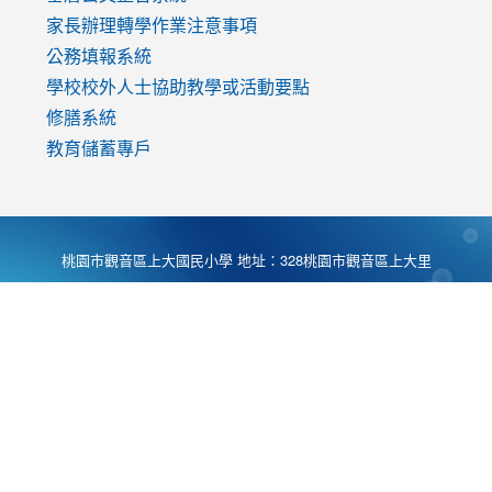
家長辦理轉學作業注意事項
公務填報系統
學校校外人士協助教學或活動要點
修膳系統
教育儲蓄專戶
桃園市觀音區上大國民小學 地址：328桃園市觀音區上大里
大湖路1段540號 電話:03-4901174 傳真:03-4900781 Desing
by
Zyinfo