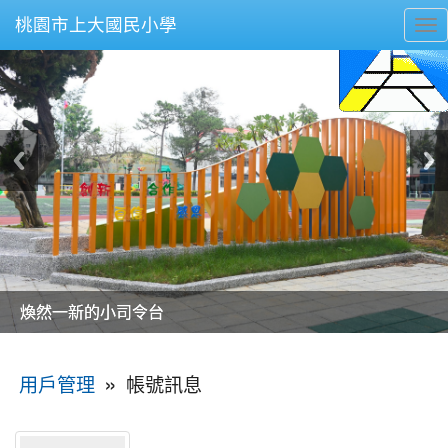
桃園市上大國民小學
To
nav
美麗的操場是我們活力的來源
美麗的操場是我們活力的來源
煥然一新的小司令台
煥然一新的小司令台
富含桃園埤塘田園風光意象的中廊
富含桃園埤塘田園風光意象的中廊
嶄新的中庭廣場
嶄新的中庭廣場
水生池生生不息
水生池生生不息
:::
»
帳號訊息
用戶管理