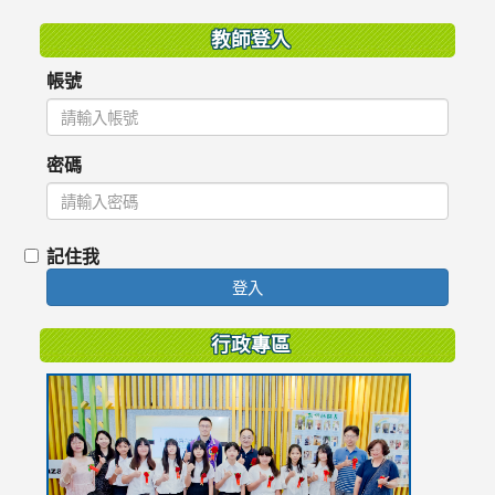
教師登入
帳號
密碼
記住我
登入
行政專區
link
to
https://