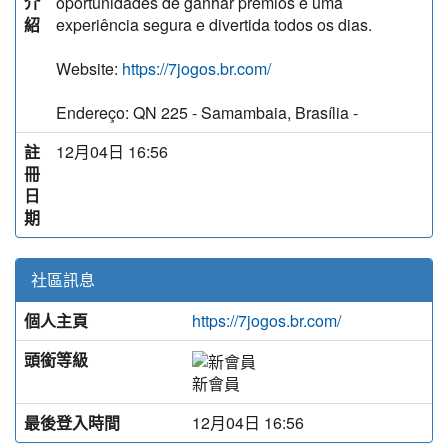
介
oportunidades de ganhar prêmios e uma
紹
experiência segura e divertida todos os dias.
Website:
https://7jogos.br.com/
Endereço: QN 225 - Samambaia, Brasília -
註
12月04日 16:56
冊
日
期
社區訊息
個人主頁
https://7jogos.br.com/
頭銜等級
新會員
最後登入時間
12月04日 16:56