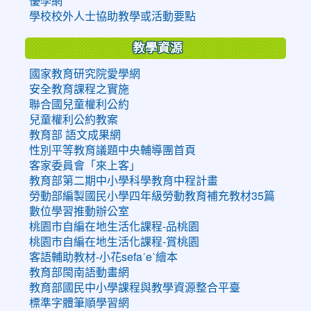
優學網
學校校外人士協助教學或活動要點
教學資源
國家教育研究院愛學網
安全教育課程之實施
聯合國兒童權利公約
兒童權利公約教案
教育部 語文成果網
性別平等教育議題中央輔導團首頁
客家委員會「來上客」
教育部第二期中小學科學教育中程計畫
勞動部編製國民小學四年級勞動教育補充教材35篇
數位學習推動辦公室
桃園市自編在地生活化課程-品桃園
桃園市自編在地生活化課程-賞桃園
客語輔助教材-小花sefaˊeˋ繪本
教育部閩南語動畫網
教育部國民中小學課程與教學資源整合平臺
標準字體筆順學習網