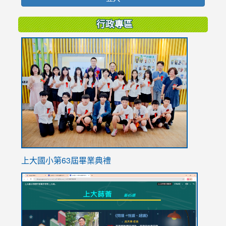
行政專區
link
to
https://
上大國小第63屆畢業典禮
link
link
to
to
https://sites.google.com/stes.tyc.edu.tw/113school
https