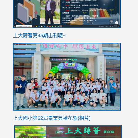
ink
上大蒔薈第45期出刊囉~
to
link
https://sites.google.com/stes.tyc.edu.tw/113school
to
https://
YfDQpp
usp=sha
上大國小第62屆畢
業典禮花絮(相片)
link
link
link
link
link
to
to
to
to
to