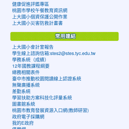
健康促進評鑑專區
桃園市學校午餐教育資訊網
上大國小個資保護公開作業
上大國小災害防救計畫書
常用連結
上大國小會計室報告
學生線上諮詢信箱:stes2@stes.tyc.edu.tw
學務系統（成績）
12年國教課程綱要
總務相關表件
臺中市推動校園閱讀線上認證系統
無聲廣播系統
差勤系統
學習扶助方案科技化評量系統
圖書館系統
桃園市教育發展資源入口網(教師研習)
政府電子採購網
我的E政府