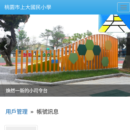
桃園市上大國民小學
To
nav
美麗的操場是我們活力的來源
美麗的操場是我們活力的來源
煥然一新的小司令台
煥然一新的小司令台
富含桃園埤塘田園風光意象的中廊
富含桃園埤塘田園風光意象的中廊
嶄新的中庭廣場
嶄新的中庭廣場
水生池生生不息
水生池生生不息
:::
»
帳號訊息
用戶管理