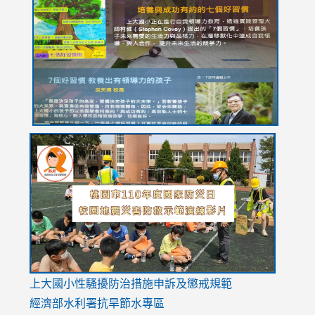
https://drive.google.com/file/d/1I-
https://sites.google.com/stes.tyc.edu.tw/113school
https:
https:
https:
YfDQppRvyMk686kIw6SBbssEIZ6WnT/view?
usp=sh
8M
usp=sharing
link
link
link
to
to
to
https://drive.google.com/file/d/1AXdrxzgdGrHK7k94y0
https:/
https:/
usp=sharing
v=hC_g
v=hC_g
link
上大國小性騷擾防治措施
申訴及懲戒規範
to
經濟部水利署抗旱節水專區