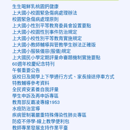
生生喝鮮乳桃園鈣健康
上大國小校園緊急傷病處理辦法
校園緊急傷病處理原則
上大國小性別平等教育委員會設置要點
上大國小校園性別事件防治規定
上大國小校性別平等教育實施規定
上大國小教師輔導與管教學生辦法正確版
上大國小服裝儀容(服儀)規定
上大國民小學定期評量命審題機制實施要點
60週年校慶紀念特刊
午餐重要公告
返校日及開學上下學通行方式、家長接送停車方式
特教輔導參考資料
全民資安素養自我評量
學生申訴及再申訴專區
教育部反霸凌專線1953
水痘防治宣導
疾病管制署嚴重特殊傳染性肺炎專區
防疫不停學-線上教學便利包
教師專業發展支持作業平臺