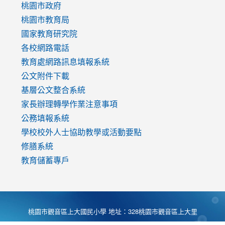
https://www.youtube.com/watch?
桃園市政府
v=mfpNykQ0g4M
桃園市教育局
國家教育研究院
各校網路電話
教育處網路訊息填報系統
公文附件下載
基層公文整合系統
家長辦理轉學作業注意事項
公務填報系統
學校校外人士協助教學或活動要點
修膳系統
教育儲蓄專戶
桃園市觀音區上大國民小學 地址：328桃園市觀音區上大里