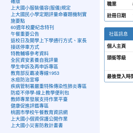
確版
職業
上大國小服裝儀容(服儀)規定
上大國民小學定期評量命審題機制實
註冊日期
施要點
60週年校慶紀念特刊
社區訊息
午餐重要公告
返校日及開學上下學通行方式、家長
個人主頁
接送停車方式
特教輔導參考資料
頭銜等級
全民資安素養自我評量
學生申訴及再申訴專區
教育部反霸凌專線1953
最後登入時
水痘防治宣導
疾病管制署嚴重特殊傳染性肺炎專區
防疫不停學-線上教學便利包
教師專業發展支持作業平臺
健康促進評鑑專區
桃園市學校午餐教育資訊網
上大國小個資保護公開作業
上大國小災害防救計畫書