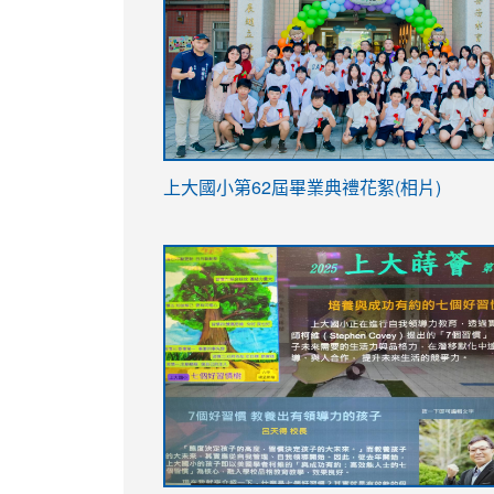
link
上大國小第62屆畢
業典禮花絮(相片)
to
link
link
https://drive.google.com/file/d/1I-
to
to
YfDQppRvyMk686kIw6SBbssEIZ6WnT/vi
https://drive.google.com/file/d/1I-
https://sites.google.com/stes.tyc.ed
usp=sharing
YfDQppRvyMk686kIw6SBbssEIZ6WnT/vi
usp=sharing