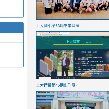
link
上大國小第63屆畢業典禮
to
link
https://sites.google.com/stes.t
to
https://sites.google.com/stes.tyc.ed
ink
link
上大蒔薈第45期出刊囉~
to
to
https://sites.google.com/stes.tyc.ed
https://sites.google.com/stes.t