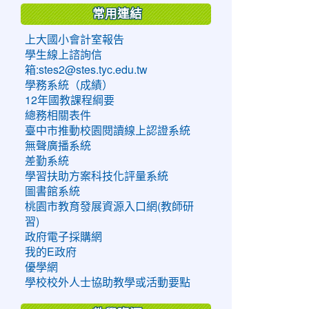
常用連結
上大國小會計室報告
學生線上諮詢信
箱:stes2@stes.tyc.edu.tw
學務系統（成績）
12年國教課程綱要
總務相關表件
臺中市推動校園閱讀線上認證系統
無聲廣播系統
差勤系統
學習扶助方案科技化評量系統
圖書館系統
桃園市教育發展資源入口網(教師研
習)
政府電子採購網
我的E政府
優學網
學校校外人士協助教學或活動要點