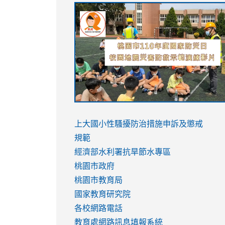
link
link
link
link
to
to
to
to
https://sites.google.com/stes.tyc.ed
https://drive.google.com/file/d/1AXdr
https://youtu.be/jJOMVWY3-
https://drive.google.com/file/d/1AXdr
usp=sharing
8M
usp=sharing
link
link
to
to
link
上大國小性騷擾防治措施
申訴及懲戒
https://www.youtube.com/watch?
https://www.youtube.com/watch?
to
規範
v=hC_gdZndU9s
v=hC_gdZndU9s
https://www.youtube.com/watch?
經濟部水利署抗旱節水專區
v=mfpNykQ0g4M
桃園市政府
桃園市教育局
國家教育研究院
各校網路電話
教育處網路訊息填報系統