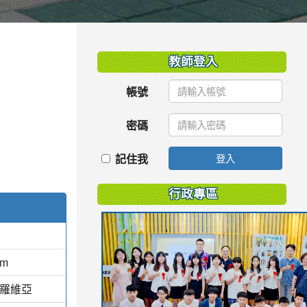
:::
教師登入
帳號
密碼
記住我
登入
行政專區
am
蒙羅維亞