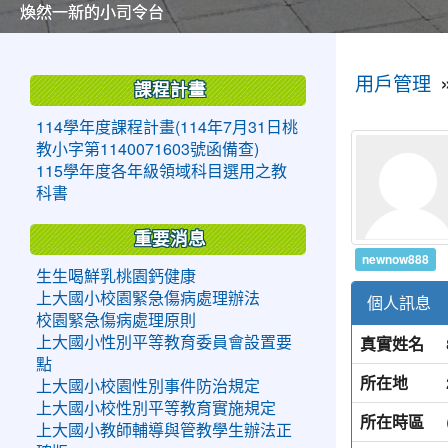
美麗的操場是我們活力的來源
美麗的操場是我們活力的來源
煥然一新的小司令台
煥然一新的小司令台
富含桃園埤塘田園風光意象的中廊
富含桃園埤塘田園風光意象的中廊
嶄新的中庭廣場
嶄新的中庭廣場
水生池生生不息
水生池生生不息
:::
:::
用戶管理
課程計畫
114學年度課程計畫(114年7月31日桃
教小字第1140071603號函備查)
115學年度各年級領域科目選用之教
科書
重要消息
newnow888
生生喝鮮乳桃園鈣健康
上大國小校園緊急傷病處理辦法
個人訊息
校園緊急傷病處理原則
真實姓名
上大國小性別平等教育委員會設置要
點
所在地
上大國小校園性別事件防治規定
上大國小校性別平等教育實施規定
所在時區
上大國小教師輔導與管教學生辦法正