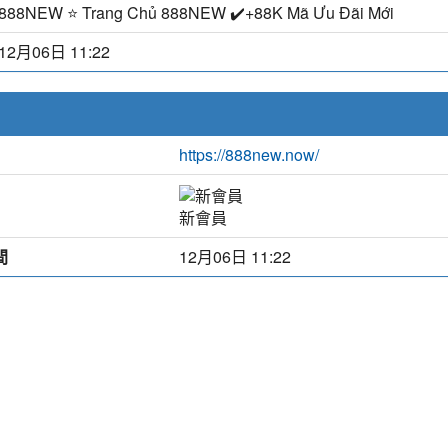
888NEW ⭐️ Trang Chủ 888NEW ✔️+88K Mã Ưu Đãi Mới
12月06日 11:22
https://888new.now/
新會員
間
12月06日 11:22