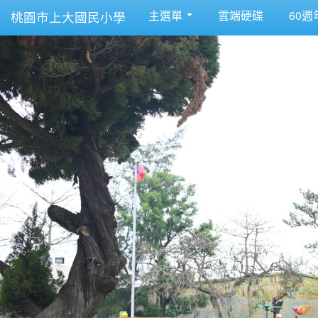
主選單
雲端硬碟
60週
桃園市上大國民小學