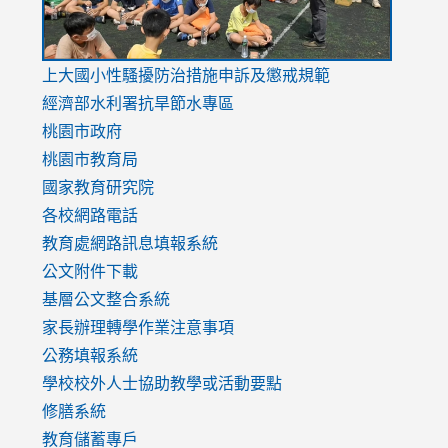
link
上大國小性騷擾防治措施
申訴及懲戒規範
to
經濟部水利署抗旱節水專區
https://www.youtube.com/watch?
桃園市政府
v=mfpNykQ0g4M
桃園市教育局
國家教育研究院
各校網路電話
教育處網路訊息填報系統
公文附件下載
基層公文整合系統
家長辦理轉學作業注意事項
公務填報系統
學校校外人士協助教學或活動要點
修膳系統
教育儲蓄專戶