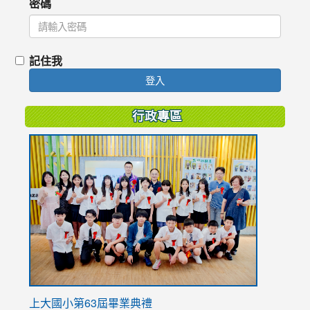
密碼
記住我
登入
行政專區
link
to
https://
上大國小第63屆畢業典禮