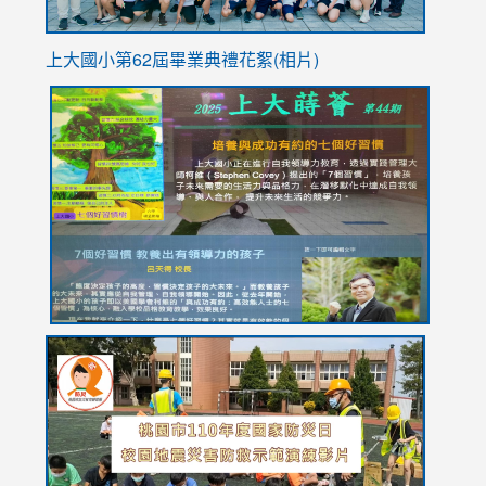
上大國小第62屆畢
業典禮花絮(相片)
link
link
link
link
link
to
to
to
to
to
https://drive.google.com/file/d/1I-
https://sites.google.com/stes.tyc.edu.tw/113school
https:
https:
https:
YfDQppRvyMk686kIw6SBbssEIZ6WnT/view?
usp=sh
8M
usp=sharing
link
link
link
to
to
to
https://drive.google.com/file/d/1AXdrxzgdGrHK7k94y0
https:/
https:/
usp=sharing
v=hC_g
v=hC_g