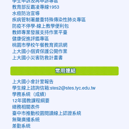
學生申訴及再申訴專區
教育部反霸凌專線1953
水痘防治宣導
疾病管制署嚴重特殊傳染性肺炎專區
防疫不停學-線上教學便利包
教師專業發展支持作業平臺
健康促進評鑑專區
桃園市學校午餐教育資訊網
上大國小個資保護公開作業
上大國小災害防救計畫書
常用連結
上大國小會計室報告
學生線上諮詢信箱:stes2@stes.tyc.edu.tw
學務系統（成績）
12年國教課程綱要
總務相關表件
臺中市推動校園閱讀線上認證系統
無聲廣播系統
差勤系統