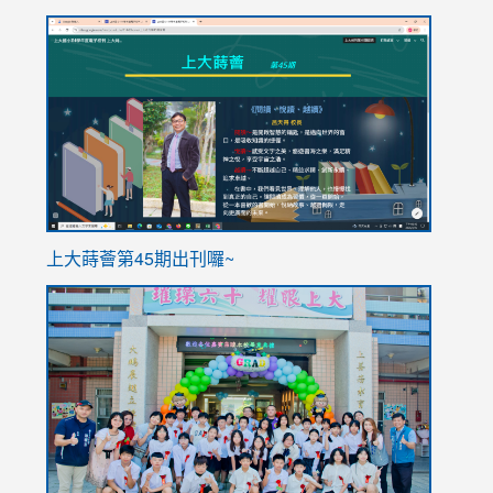
link
link
to
to
https://sites.google.com/stes.tyc.edu.tw/113school
https
ink
上大蒔薈第45期出刊囉~
to
link
https://sites.google.com/stes.tyc.edu.tw/113school
to
https://
YfDQpp
usp=sha