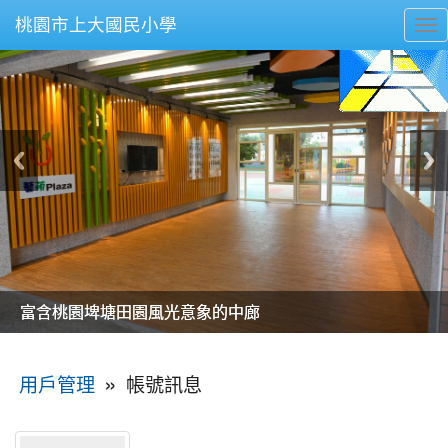
桃園市上大國民小學
To
nav
美麗的操場是我們活力的來源
美麗的操場是我們活力的來源
煥然一新的小司令台
煥然一新的小司令台
富含桃園埤塘田園風光意象的中廊
富含桃園埤塘田園風光意象的中廊
嶄新的中庭廣場
嶄新的中庭廣場
水生池生生不息
水生池生生不息
:::
»
帳號訊息
用戶管理