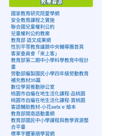
教學資源
國家教育研究院愛學網
安全教育課程之實施
聯合國兒童權利公約
兒童權利公約教案
教育部 語文成果網
性別平等教育議題中央輔導團首頁
客家委員會「來上客」
教育部第二期中小學科學教育中程計
畫
勞動部編製國民小學四年級勞動教育
補充教材35篇
數位學習推動辦公室
桃園市自編在地生活化課程-品桃園
桃園市自編在地生活化課程-賞桃園
客語輔助教材-小花sefaˊeˋ繪本
教育部閩南語動畫網
教育部國民中小學課程與教學資源整
合平臺
標準字體筆順學習網