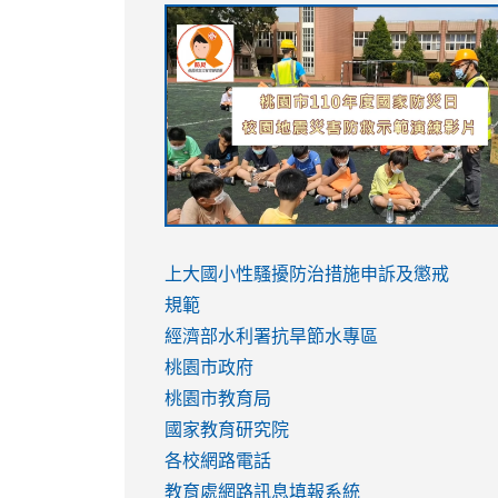
link
link
link
link
to
to
to
to
https://sites.google.com/stes.tyc.ed
https://drive.google.com/file/d/1AXdr
https://youtu.be/jJOMVWY3-
https://drive.google.com/file/d/1AXdr
usp=sharing
8M
usp=sharing
link
link
to
to
link
上大國小性騷擾防治措施
申訴及懲戒
https://www.youtube.com/watch?
https://www.youtube.com/watch?
to
規範
v=hC_gdZndU9s
v=hC_gdZndU9s
https://www.youtube.com/watch?
經濟部水利署抗旱節水專區
v=mfpNykQ0g4M
桃園市政府
桃園市教育局
國家教育研究院
各校網路電話
教育處網路訊息填報系統