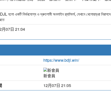
DJL হলো একটি নির্ভরযোগ্য ও দ্রুতগামী অনলাইন প্ল্যাটফর্ম, যেখানে খেলোয়াড়রা নিরা
রতে
2月07日 21:04
https://www.bdjl.win/
新會員
間
12月07日 21:05