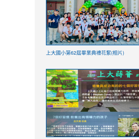
link
上大國小第62屆畢
業典禮花絮(相片)
to
link
link
https://drive.google.com/file/d/1I-
to
to
YfDQppRvyMk686kIw6SBbssEIZ6WnT/vi
https://drive.google.com/file/d/1I-
https://sites.google.com/stes.tyc.ed
usp=sharing
YfDQppRvyMk686kIw6SBbssEIZ6WnT/vi
usp=sharing