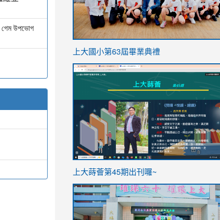
পদে গেম উপভোগ
link
上大國小第63屆畢業典禮
to
link
https://sites.google.com/stes.t
to
https://sites.google.com/stes.tyc.ed
ink
link
上大蒔薈第45期出刊囉~
to
to
https://sites.google.com/stes.tyc.ed
https://sites.google.com/stes.t