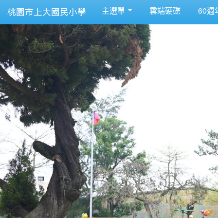
主選單
雲端硬碟
60週
桃園市上大國民小學