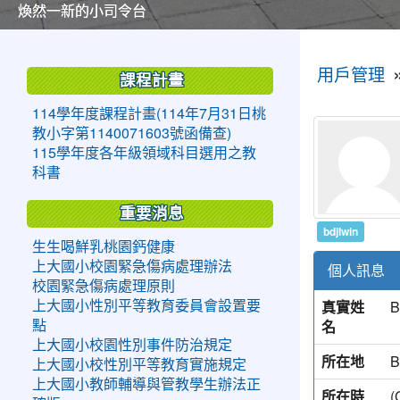
美麗的操場是我們活力的來源
美麗的操場是我們活力的來源
煥然一新的小司令台
煥然一新的小司令台
富含桃園埤塘田園風光意象的中廊
富含桃園埤塘田園風光意象的中廊
嶄新的中庭廣場
嶄新的中庭廣場
水生池生生不息
水生池生生不息
:::
:::
用戶管理
課程計畫
114學年度課程計畫(114年7月31日桃
教小字第1140071603號函備查)
115學年度各年級領域科目選用之教
科書
重要消息
bdjlwin
生生喝鮮乳桃園鈣健康
上大國小校園緊急傷病處理辦法
個人訊息
校園緊急傷病處理原則
真實姓
B
上大國小性別平等教育委員會設置要
名
點
上大國小校園性別事件防治規定
所在地
B
上大國小校性別平等教育實施規定
上大國小教師輔導與管教學生辦法正
所在時