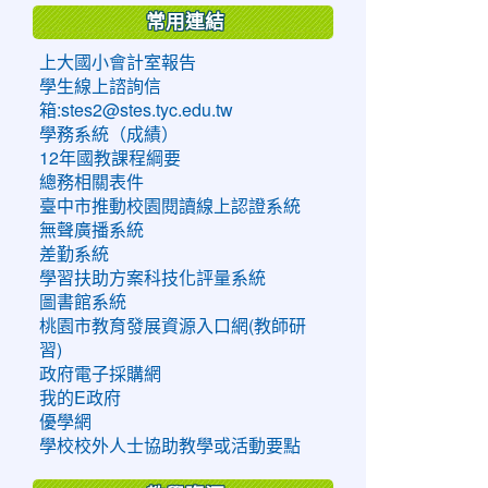
常用連結
上大國小會計室報告
學生線上諮詢信
箱:stes2@stes.tyc.edu.tw
學務系統（成績）
12年國教課程綱要
總務相關表件
臺中市推動校園閱讀線上認證系統
無聲廣播系統
差勤系統
學習扶助方案科技化評量系統
圖書館系統
桃園市教育發展資源入口網(教師研
習)
政府電子採購網
我的E政府
優學網
學校校外人士協助教學或活動要點