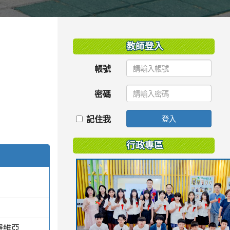
:::
教師登入
帳號
密碼
記住我
登入
行政專區
羅維亞