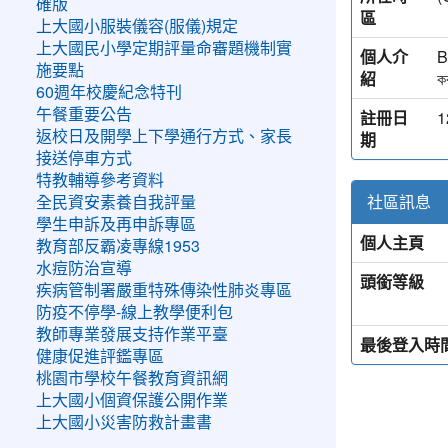
確版
區
上大國小服裝儀容(服儀)規定
上大國民小學定期評量命審題機制實
個人介
B
施要點
紹
ক
60週年校慶紀念特刊
午餐重要公告
註冊日
1
返校日及開學上下學通行方式、家長
期
接送停車方式
特教輔導參考資料
社區訊息
全民資安素養自我評量
學生申訴及再申訴專區
個人主頁
教育部反霸凌專線1953
水痘防治宣導
頭銜等級
疾病管制署嚴重特殊傳染性肺炎專區
防疫不停學-線上教學便利包
教師專業發展支持作業平臺
最後登入時
健康促進評鑑專區
桃園市學校午餐教育資訊網
上大國小個資保護公開作業
上大國小災害防救計畫書