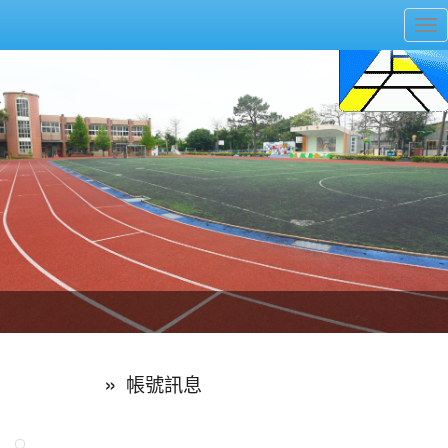
富含桃園埤塘田園風光意象的中廊
富含桃園埤塘田園風光意象的中廊
嶄新的中庭廣場
嶄新的中庭廣場
水生池生生不息
水生池生生不息
桃園市上大國民小學
To
nav
美麗的操場是我們活力的來源
美麗的操場是我們活力的來源
煥然一新的小司令台
煥然一新的小司令台
:::
»
用戶管理
帳號訊息