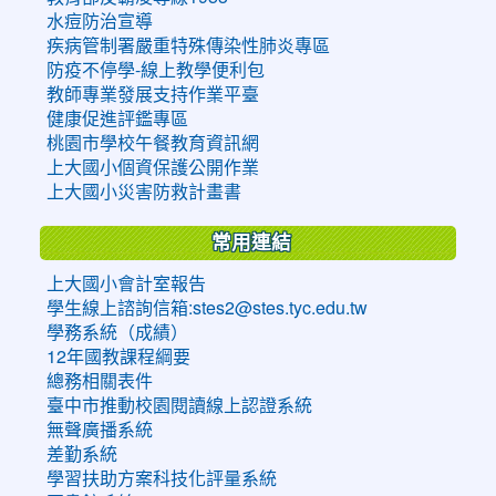
水痘防治宣導
疾病管制署嚴重特殊傳染性肺炎專區
防疫不停學-線上教學便利包
教師專業發展支持作業平臺
健康促進評鑑專區
桃園市學校午餐教育資訊網
上大國小個資保護公開作業
上大國小災害防救計畫書
常用連結
上大國小會計室報告
學生線上諮詢信箱:stes2@stes.tyc.edu.tw
學務系統（成績）
12年國教課程綱要
總務相關表件
臺中市推動校園閱讀線上認證系統
無聲廣播系統
差勤系統
學習扶助方案科技化評量系統