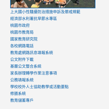
link
上大國小性騷擾防治措施
申訴及懲戒規範
to
經濟部水利署抗旱節水專區
https://www.youtube.com/watch?
桃園市政府
v=mfpNykQ0g4M
桃園市教育局
國家教育研究院
各校網路電話
教育處網路訊息填報系統
公文附件下載
基層公文整合系統
家長辦理轉學作業注意事項
公務填報系統
學校校外人士協助教學或活動要點
修膳系統
教育儲蓄專戶