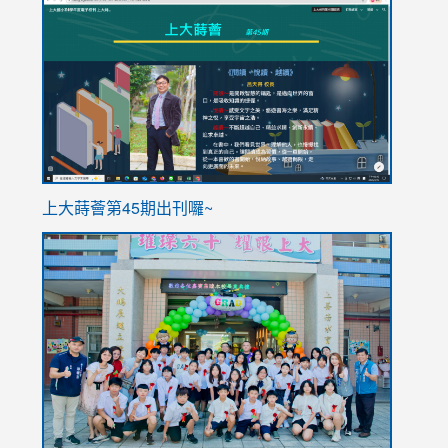
to
to
https://sites.google.com/stes.tyc.edu.tw/113school
https
ink
上大蒔薈第45期出刊囉~
to
link
https://sites.google.com/stes.tyc.edu.tw/113school
to
https://
YfDQpp
usp=sha