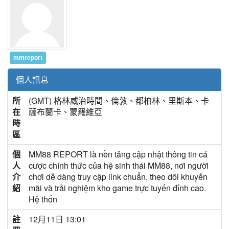
mmreport
個人訊息
所
(GMT) 格林威治時間、倫敦、都柏林、里斯本、卡
在
薩布蘭卡、蒙羅維亞
時
區
個
MM88 REPORT là nền tảng cập nhật thông tin cá
人
cược chính thức của hệ sinh thái MM88, nơi người
介
chơi dễ dàng truy cập link chuẩn, theo dõi khuyến
紹
mãi và trải nghiệm kho game trực tuyến đỉnh cao.
Hệ thốn
註
12月11日 13:01