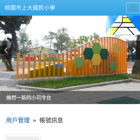
桃園市上大國民小學
To
nav
美麗的操場是我們活力的來源
美麗的操場是我們活力的來源
煥然一新的小司令台
煥然一新的小司令台
富含桃園埤塘田園風光意象的中廊
富含桃園埤塘田園風光意象的中廊
嶄新的中庭廣場
嶄新的中庭廣場
水生池生生不息
水生池生生不息
:::
»
帳號訊息
用戶管理