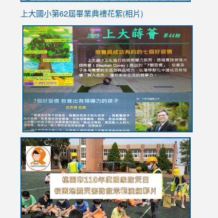
上大國小第62屆畢
業典禮花絮(相片)
link
link
link
link
link
to
to
to
to
to
https://drive.google.com/file/d/1I-
https://sites.google.com/stes.tyc.edu.tw/113school
https:
https:
https:
YfDQppRvyMk686kIw6SBbssEIZ6WnT/view?
usp=sh
8M
usp=sharing
link
link
link
to
to
to
https://drive.google.com/file/d/1AXdrxzgdGrHK7k94y0
https:/
https:/
usp=sharing
v=hC_g
v=hC_g