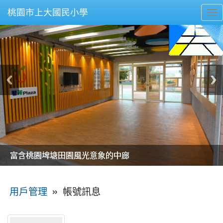
桃園市上大國民小學
To
nav
美麗的操場是我們活力的來源
美麗的操場是我們活力的來源
煥然一新的小司令台
煥然一新的小司令台
富含桃園埤塘田園風光意象的中廊
富含桃園埤塘田園風光意象的中廊
嶄新的中庭廣場
嶄新的中庭廣場
水生池生生不息
水生池生生不息
:::
»
帳號訊息
用戶管理