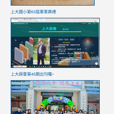
上大國小第63屆畢業典禮
link
link
to
to
https://sites.google.com/stes.tyc.edu.tw/113school
https
ink
上大蒔薈第45期出刊囉~
to
link
https://sites.google.com/stes.tyc.edu.tw/113school
to
https://
YfDQpp
usp=sha