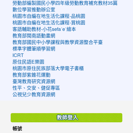
勞動部編製國民小學四年級勞動教育補充教材35篇
數位學習推動辦公室
桃園市自編在地生活化課程-品桃園
桃園市自編在地生活化課程-賞桃園
客語輔助教材-小花sefaˊeˋ繪本
教育部閩南語動畫網
教育部國民中小學課程與教學資源整合平臺
標準字體筆順學習網
ICRT
原住民語E樂園
桃園市原住民族部落大學電子書櫃
教育部紫錐花運動
臺灣教育研究資源網
性平、交安、健促專區
公視兒少教育資源網
:::
教師登入
帳號