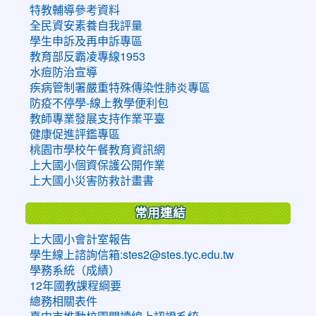
特教輔導參考資料
全民資安素養自我評量
學生申訴及再申訴專區
教育部反霸凌專線1953
水痘防治宣導
疾病管制署嚴重特殊傳染性肺炎專區
防疫不停學-線上教學便利包
教師專業發展支持作業平臺
健康促進評鑑專區
桃園市學校午餐教育資訊網
上大國小個資保護公開作業
上大國小災害防救計畫書
常用連結
上大國小會計室報告
學生線上諮詢信箱:stes2@stes.tyc.edu.tw
學務系統（成績）
12年國教課程綱要
總務相關表件