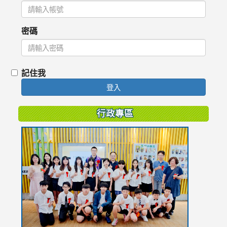
密碼
記住我
登入
行政專區
link
to
https://