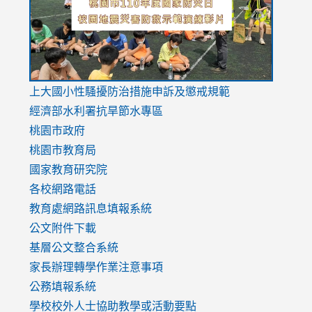
usp=sharing
v=hC_g
v=hC_g
link
上大國小性騷擾防治措施
申訴及懲戒規範
to
經濟部水利署抗旱節水專區
https://www.youtube.com/watch?
桃園市政府
v=mfpNykQ0g4M
桃園市教育局
國家教育研究院
各校網路電話
教育處網路訊息填報系統
公文附件下載
基層公文整合系統
家長辦理轉學作業注意事項
公務填報系統
學校校外人士協助教學或活動要點