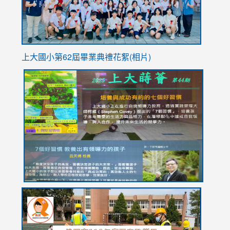
上大國小第62屆畢
業典禮花絮(相片)
link
link
link
link
link
to
to
to
to
to
https://drive.google.com/file/d/1I-
https://sites.google.com/stes.tyc.edu.tw/113school
https:
https:
https:
YfDQppRvyMk686kIw6SBbssEIZ6WnT/view?
usp=sh
8M
usp=sharing
link
link
link
to
to
to
https://drive.google.com/file/d/1AXdrxzgdGrHK7k94y0
https:/
https:/