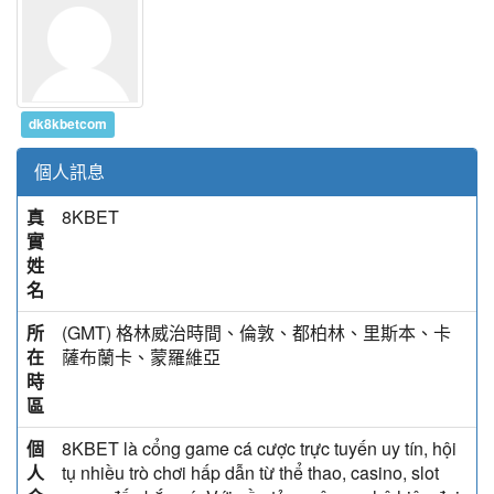
dk8kbetcom
個人訊息
真
8KBET
實
姓
名
所
(GMT) 格林威治時間、倫敦、都柏林、里斯本、卡
在
薩布蘭卡、蒙羅維亞
時
區
個
8KBET là cổng game cá cược trực tuyến uy tín, hội
人
tụ nhiều trò chơi hấp dẫn từ thể thao, casino, slot