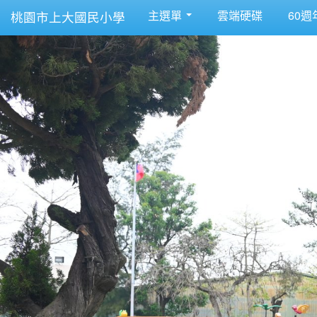
主選單
雲端硬碟
60週
桃園市上大國民小學