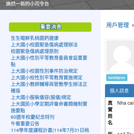
美麗的操場是我們活力的來源
美麗的操場是我們活力的來源
煥然一新的小司令台
煥然一新的小司令台
富含桃園埤塘田園風光意象的中廊
富含桃園埤塘田園風光意象的中廊
嶄新的中庭廣場
嶄新的中庭廣場
水生池生生不息
水生池生生不息
:::
:::
用戶管理
重要消息
生生喝鮮乳桃園鈣健康
上大國小校園緊急傷病處理辦法
校園緊急傷病處理原則
上大國小性別平等教育委員會設置要
點
上大國小校園性別事件防治規定
luck8proc
上大國小校性別平等教育實施規定
上大國小教師輔導與管教學生辦法正
個人訊息
確版
上大國小服裝儀容(服儀)規定
真
Nha ca
上大國民小學定期評量命審題機制實
實
施要點
姓
60週年校慶紀念特刊
名
午餐重要公告
114學年度課程計畫(114年7月31日桃