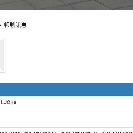
»
帳號訊息
i LUCK8