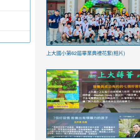
link
上大國小第62屆畢
業典禮花絮(相片)
to
link
link
https://drive.google.com/file/d/1I-
to
to
YfDQppRvyMk686kIw6SBbssEIZ6WnT/vi
https://drive.google.com/file/d/1I-
https://sites.google.com/stes.tyc.ed
usp=sharing
YfDQppRvyMk686kIw6SBbssEIZ6WnT/vi
usp=sharing