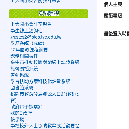
上大國小災害防救計畫書
個人主頁
常用連結
頭銜等級
上大國小會計室報告
學生線上諮詢信
最後登入時
箱:stes2@stes.tyc.edu.tw
學務系統（成績）
12年國教課程綱要
總務相關表件
臺中市推動校園閱讀線上認證系統
無聲廣播系統
差勤系統
學習扶助方案科技化評量系統
圖書館系統
桃園市教育發展資源入口網(教師研
習)
政府電子採購網
我的E政府
優學網
學校校外人士協助教學或活動要點