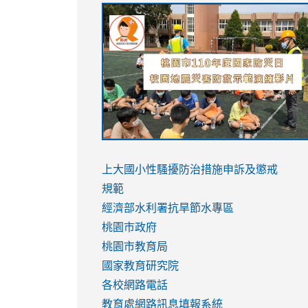
link
link
link
link
to
to
to
to
https://sites.google.com/stes.tyc.ed
https://drive.google.com/file/d/1AXdr
https://youtu.be/jJOMVWY3-
https://drive.google.com/file/d/1AXdr
usp=sharing
8M
usp=sharing
link
link
to
to
link
上大國小性騷擾防治措施
申訴及懲戒
https://www.youtube.com/watch?
https://www.youtube.com/watch?
to
規範
v=hC_gdZndU9s
v=hC_gdZndU9s
https://www.youtube.com/watch?
經濟部水利署抗旱節水專區
v=mfpNykQ0g4M
桃園市政府
桃園市教育局
國家教育研究院
各校網路電話
教育處網路訊息填報系統