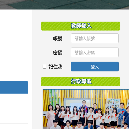
:::
教師登入
帳號
密碼
記住我
登入
行政專區