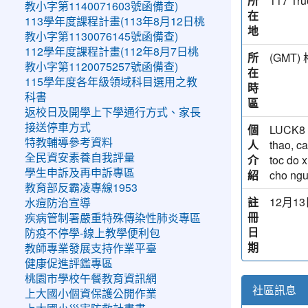
所
117 Tru
教小字第1140071603號函備查)
在
113學年度課程計畫(113年8月12日桃
地
教小字第1130076145號函備查)
112學年度課程計畫(112年8月7日桃
所
(GM
教小字第1120075257號函備查)
在
115學年度各年級領域科目選用之教
時
科書
區
返校日及開學上下學通行方式、家長
接送停車方式
個
LUCK8 l
特教輔導參考資料
人
thao, ca
全民資安素養自我評量
介
toc do 
學生申訴及再申訴專區
紹
cho ngu
教育部反霸凌專線1953
註
12月13日
水痘防治宣導
冊
疾病管制署嚴重特殊傳染性肺炎專區
日
防疫不停學-線上教學便利包
期
教師專業發展支持作業平臺
健康促進評鑑專區
桃園市學校午餐教育資訊網
社區訊息
上大國小個資保護公開作業