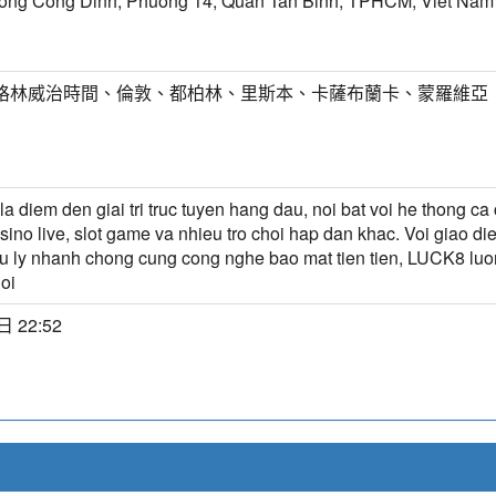
ong Cong Dinh, Phuong 14, Quan Tan Binh, TPHCM, Viet Nam
T) 格林威治時間、倫敦、都柏林、里斯本、卡薩布蘭卡、蒙羅維亞
a diem den giai tri truc tuyen hang dau, noi bat voi he thong ca
sino live, slot game va nhieu tro choi hap dan khac. Voi giao die
xu ly nhanh chong cung cong nghe bao mat tien tien, LUCK8 luo
oi
 22:52