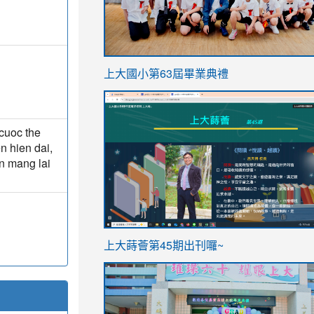
link
上大國小第63屆畢業典禮
to
link
https://sites.google.com/stes.t
to
 cuoc the
https://sites.google.com/stes.tyc.ed
n hien dai,
n mang lai
ink
link
上大蒔薈第45期出刊囉~
to
to
https://sites.google.com/stes.tyc.ed
https://sites.google.com/stes.t