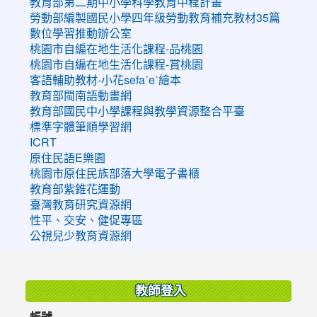
教育部第二期中小學科學教育中程計畫
勞動部編製國民小學四年級勞動教育補充教材35篇
數位學習推動辦公室
桃園市自編在地生活化課程-品桃園
桃園市自編在地生活化課程-賞桃園
客語輔助教材-小花sefaˊeˋ繪本
教育部閩南語動畫網
教育部國民中小學課程與教學資源整合平臺
標準字體筆順學習網
ICRT
原住民語E樂園
桃園市原住民族部落大學電子書櫃
教育部紫錐花運動
臺灣教育研究資源網
性平、交安、健促專區
公視兒少教育資源網
:::
教師登入
帳號