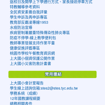
返校日及開學上下學通行方式、家長接送停車方式
特教輔導參考資料
全民資安素養自我評量
學生申訴及再申訴專區
教育部反霸凌專線1953
水痘防治宣導
疾病管制署嚴重特殊傳染性肺炎專區
防疫不停學-線上教學便利包
教師專業發展支持作業平臺
健康促進評鑑專區
桃園市學校午餐教育資訊網
上大國小個資保護公開作業
上大國小災害防救計畫書
常用連結
上大國小會計室報告
學生線上諮詢信箱:stes2@stes.tyc.edu.tw
學務系統（成績）
12年國教課程綱要
總務相關表件