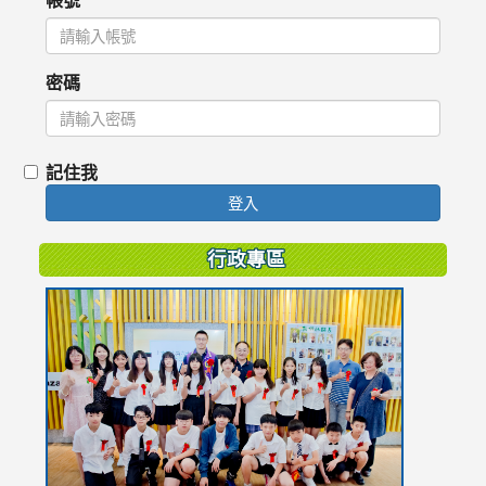
密碼
記住我
登入
行政專區
link
to
https://