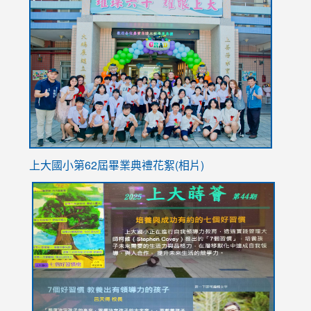
link
https://sites.google.com/stes.tyc.edu.tw/113school
to
https://
YfDQpp
usp=sha
上大國小第62屆畢
業典禮花絮(相片)
link
link
link
link
link
to
to
to
to
to
https://drive.google.com/file/d/1I-
https://sites.google.com/stes.tyc.edu.tw/113school
https:
https:
https:
YfDQppRvyMk686kIw6SBbssEIZ6WnT/view?
usp=sh
8M
usp=sharing