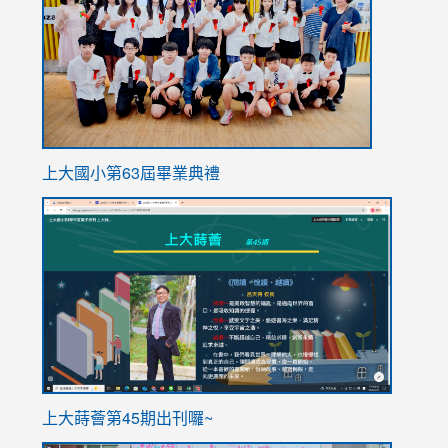
上大國小第63屆畢業典禮
link
link
to
to
https://sites.google.com/stes.tyc.edu.tw/113school
https
ink
上大蒔薈第45期出刊囉~
to