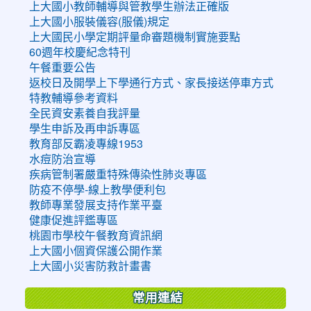
上大國小教師輔導與管教學生辦法正確版
上大國小服裝儀容(服儀)規定
上大國民小學定期評量命審題機制實施要點
60週年校慶紀念特刊
午餐重要公告
返校日及開學上下學通行方式、家長接送停車方式
特教輔導參考資料
全民資安素養自我評量
學生申訴及再申訴專區
教育部反霸凌專線1953
水痘防治宣導
疾病管制署嚴重特殊傳染性肺炎專區
防疫不停學-線上教學便利包
教師專業發展支持作業平臺
健康促進評鑑專區
桃園市學校午餐教育資訊網
上大國小個資保護公開作業
上大國小災害防救計畫書
常用連結