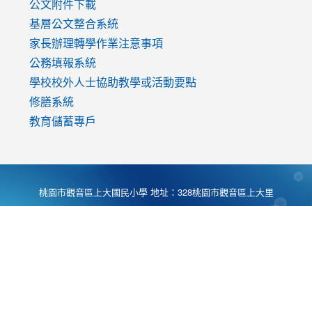
公文附件下載
基層公文整合系統
家長辦理轉學作業注意事項
公務填報系統
學校校外人士協助教學或活動要點
修膳系統
教育儲蓄專戶
桃園市觀音區上大國民小學 地址：328桃園市觀音區上大里
大湖路1段540號 電話:03-4901174 傳真:03-4900781 Desing
by
Zyinfo