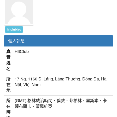
hitclublac
個人訊息
真
HitClub
實
姓
名
所
17 Ng. 1160 Đ. Láng, Láng Thượng, Đống Đa, Hà
在
Nội, Việt Nam
地
所
(GMT) 格林威治時間、倫敦、都柏林、里斯本、卡
在
薩布蘭卡、蒙羅維亞
時