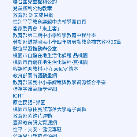
聯合國兒童權利公約
兒童權利公約教案
教育部 語文成果網
性別平等教育議題中央輔導團首頁
客家委員會「來上客」
教育部第二期中小學科學教育中程計畫
勞動部編製國民小學四年級勞動教育補充教材35篇
數位學習推動辦公室
桃園市自編在地生活化課程-品桃園
桃園市自編在地生活化課程-賞桃園
客語輔助教材-小花sefaˊeˋ繪本
教育部閩南語動畫網
教育部國民中小學課程與教學資源整合平臺
標準字體筆順學習網
ICRT
原住民語E樂園
桃園市原住民族部落大學電子書櫃
教育部紫錐花運動
臺灣教育研究資源網
性平、交安、健促專區
公視兒少教育資源網