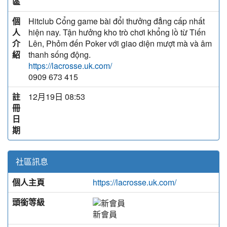
區
個
Hitclub Cổng game bài đổi thưởng đẳng cấp nhất
人
hiện nay. Tận hưởng kho trò chơi khổng lồ từ Tiến
介
Lên, Phỏm đến Poker với giao diện mượt mà và âm
紹
thanh sống động.
https://lacrosse.uk.com/
0909 673 415
註
12月19日 08:53
冊
日
期
社區訊息
個人主頁
https://lacrosse.uk.com/
頭銜等級
新會員