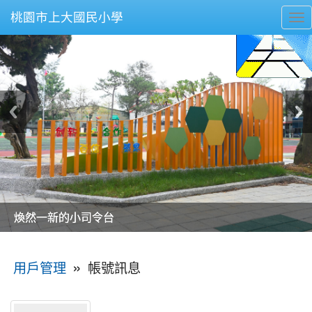
桃園市上大國民小學
To
nav
美麗的操場是我們活力的來源
美麗的操場是我們活力的來源
煥然一新的小司令台
煥然一新的小司令台
富含桃園埤塘田園風光意象的中廊
富含桃園埤塘田園風光意象的中廊
嶄新的中庭廣場
嶄新的中庭廣場
水生池生生不息
水生池生生不息
:::
»
帳號訊息
用戶管理