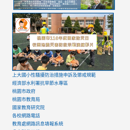
link
link
link
to
to
to
https://drive.google.com/file/d/1AXdrxzgdGrHK7k94y0
https:/
https:/
usp=sharing
v=hC_g
v=hC_g
link
上大國小性騷擾防治措施
申訴及懲戒規範
to
經濟部水利署抗旱節水專區
https://www.youtube.com/watch?
桃園市政府
v=mfpNykQ0g4M
桃園市教育局
國家教育研究院
各校網路電話
教育處網路訊息填報系統