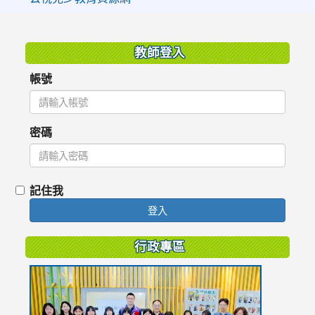
:::
教師登入
帳號
密碼
記住我
登入
行政專區
link
to
https://