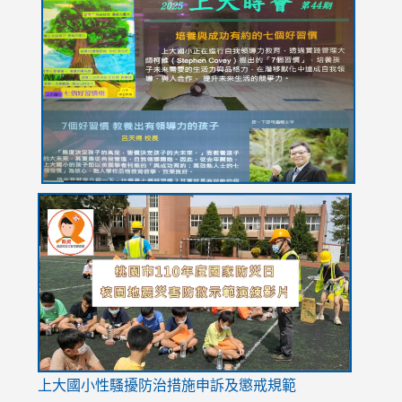
to
to
to
to
to
https://drive.google.com/file/d/1I-
https://sites.google.com/stes.tyc.edu.tw/113school
https:
https:
https:
YfDQppRvyMk686kIw6SBbssEIZ6WnT/view?
usp=sh
8M
usp=sharing
link
link
link
to
to
to
https://drive.google.com/file/d/1AXdrxzgdGrHK7k94y0
https:/
https:/
usp=sharing
v=hC_g
v=hC_g
link
上大國小性騷擾防治措施
申訴及懲戒規範