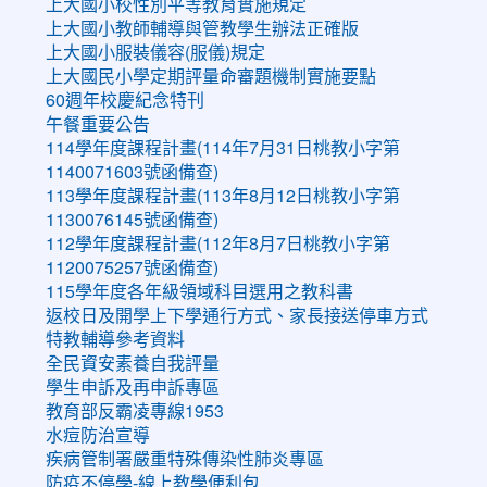
上大國小校性別平等教育實施規定
上大國小教師輔導與管教學生辦法正確版
上大國小服裝儀容(服儀)規定
上大國民小學定期評量命審題機制實施要點
60週年校慶紀念特刊
午餐重要公告
114學年度課程計畫(114年7月31日桃教小字第
1140071603號函備查)
113學年度課程計畫(113年8月12日桃教小字第
1130076145號函備查)
112學年度課程計畫(112年8月7日桃教小字第
1120075257號函備查)
115學年度各年級領域科目選用之教科書
返校日及開學上下學通行方式、家長接送停車方式
特教輔導參考資料
全民資安素養自我評量
學生申訴及再申訴專區
教育部反霸凌專線1953
水痘防治宣導
疾病管制署嚴重特殊傳染性肺炎專區
防疫不停學-線上教學便利包