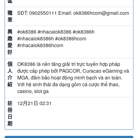
區
職
SĐT: 0902550111 Email: ok8386hcom@gmail.com
業
興
#ok8386 #nhacaiok8386 #ok8386h
趣
#nhacaiok8386h #ok8386hcom
愛
#nhacaiok8386hcom
好
個
OK8386 là nền tảng giải trí trực tuyến hợp pháp
人
được cấp phép bởi PAGCOR, Curacao eGaming và
介
MGA, đảm bảo hoạt động minh bạch và an toàn.
紹
Với hệ sinh thái đa dạng gồm cá cược thể thao,
casino, slot ga
註
12月21日 02:31
冊
日
期