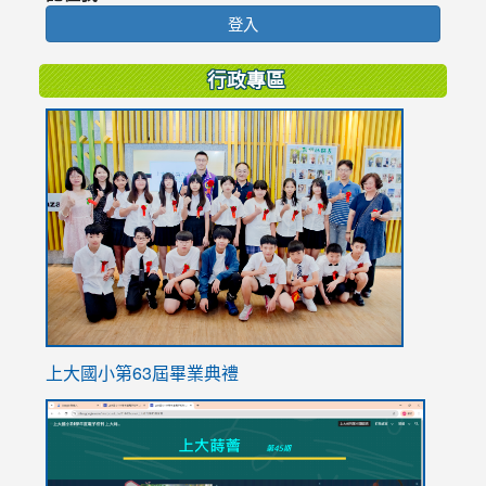
登入
行政專區
link
to
https://
上大國小第63屆畢業典禮
link
link
to
to
https://sites.google.com/stes.tyc.edu.tw/113school
https