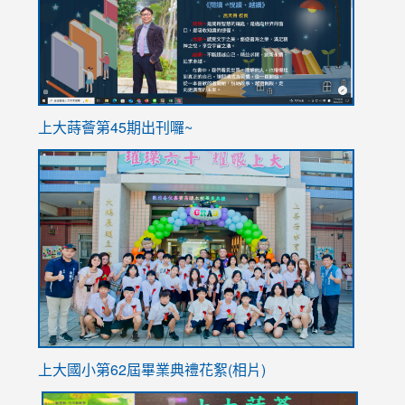
ink
上大蒔薈第45期出刊囉~
to
link
https://sites.google.com/stes.tyc.edu.tw/113school
to
https://
YfDQpp
usp=sha
上大國小第62屆畢
業典禮花絮(相片)
link
link
link
link
link