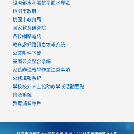
to
經濟部水利署抗旱節水專區
https://www.youtube.com/watch?
桃園市政府
v=mfpNykQ0g4M
桃園市教育局
國家教育研究院
各校網路電話
教育處網路訊息填報系統
公文附件下載
基層公文整合系統
家長辦理轉學作業注意事項
公務填報系統
學校校外人士協助教學或活動要點
修膳系統
教育儲蓄專戶
桃園市觀音區上大國民小學 地址：328桃園市觀音區上大里