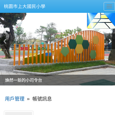
桃園市上大國民小學
To
nav
美麗的操場是我們活力的來源
美麗的操場是我們活力的來源
煥然一新的小司令台
煥然一新的小司令台
富含桃園埤塘田園風光意象的中廊
富含桃園埤塘田園風光意象的中廊
嶄新的中庭廣場
嶄新的中庭廣場
水生池生生不息
水生池生生不息
:::
»
帳號訊息
用戶管理