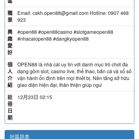
區
職
Email: cskh.open88@gmail.com Hotline: 0907 468
業
923
興
#open88 #open88casino #slotgameopen88
趣
#nhacaiopen88 #dangkyopen88
愛
好
個
OPEN88 là nhà cái uy tín với danh mục trò chơi đa
人
dạng gồm slot, casino live, thể thao, bắn cá và xổ số
介
vận hành ổn định trên mọi thiết bị. Nền tảng sở hữu
紹
giao diện hiện đại, thân thiện giúp ngư
註
12月23日 02:15
冊
日
期
社區訊息