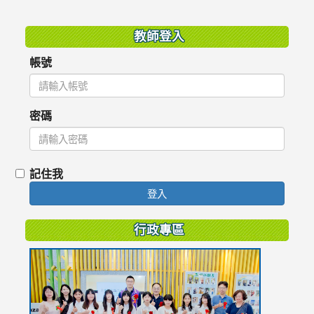
:::
教師登入
帳號
密碼
記住我
登入
行政專區
link
to
https://