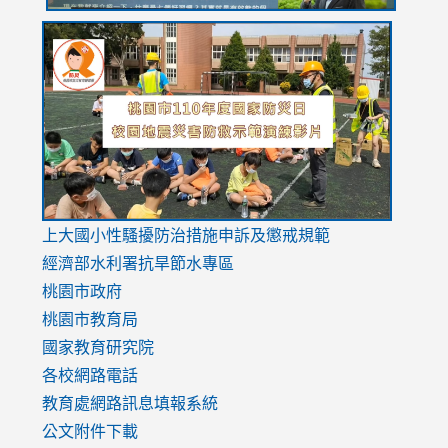
link
link
link
to
to
to
https://drive.google.com/file/d/1AXdrxzgdGrHK7k94y0
https:/
https:/
usp=sharing
v=hC_g
v=hC_g
link
上大國小性騷擾防治措施
申訴及懲戒規範
to
經濟部水利署抗旱節水專區
https://www.youtube.com/watch?
桃園市政府
v=mfpNykQ0g4M
桃園市教育局
國家教育研究院
各校網路電話
教育處網路訊息填報系統
公文附件下載