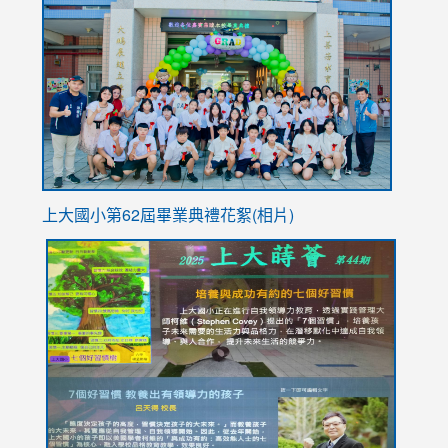
to
https://
YfDQpp
usp=sha
上大國小第62屆畢
業典禮花絮(相片)
link
link
link
link
link
to
to
to
to
to
https://drive.google.com/file/d/1I-
https://sites.google.com/stes.tyc.edu.tw/113school
https:
https:
https:
YfDQppRvyMk686kIw6SBbssEIZ6WnT/view?
usp=sh
8M
usp=sharing