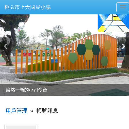
桃園市上大國民小學
To
nav
美麗的操場是我們活力的來源
美麗的操場是我們活力的來源
煥然一新的小司令台
煥然一新的小司令台
富含桃園埤塘田園風光意象的中廊
富含桃園埤塘田園風光意象的中廊
嶄新的中庭廣場
嶄新的中庭廣場
水生池生生不息
水生池生生不息
:::
»
帳號訊息
用戶管理