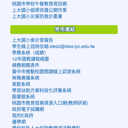
桃園市學校午餐教育資訊網
上大國小個資保護公開作業
上大國小災害防救計畫書
常用連結
上大國小會計室報告
學生線上諮詢信箱:stes2@stes.tyc.edu.tw
學務系統（成績）
12年國教課程綱要
總務相關表件
臺中市推動校園閱讀線上認證系統
無聲廣播系統
差勤系統
學習扶助方案科技化評量系統
圖書館系統
桃園市教育發展資源入口網(教師研習)
政府電子採購網
我的E政府
優學網
學校校外人士協助教學或活動要點