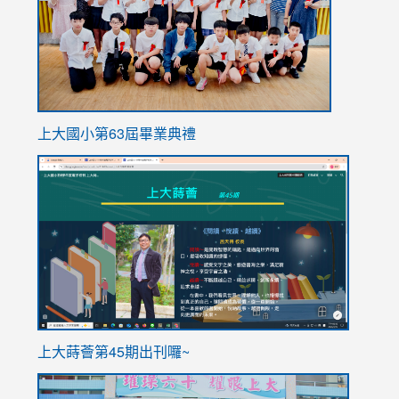
上大國小第63屆畢業典禮
link
link
to
to
https://sites.google.com/stes.tyc.edu.tw/113school
https
ink
上大蒔薈第45期出刊囉~
to
link
https://sites.google.com/stes.tyc.edu.tw/113school