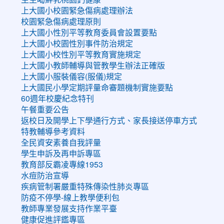
上大國小校園緊急傷病處理辦法
校園緊急傷病處理原則
上大國小性別平等教育委員會設置要點
上大國小校園性別事件防治規定
上大國小校性別平等教育實施規定
上大國小教師輔導與管教學生辦法正確版
上大國小服裝儀容(服儀)規定
上大國民小學定期評量命審題機制實施要點
60週年校慶紀念特刊
午餐重要公告
返校日及開學上下學通行方式、家長接送停車方式
特教輔導參考資料
全民資安素養自我評量
學生申訴及再申訴專區
教育部反霸凌專線1953
水痘防治宣導
疾病管制署嚴重特殊傳染性肺炎專區
防疫不停學-線上教學便利包
教師專業發展支持作業平臺
健康促進評鑑專區