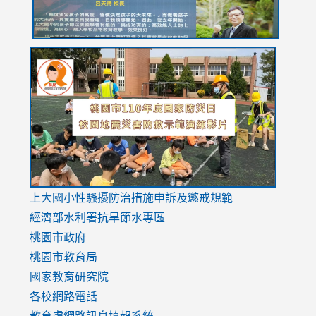
link
link
link
to
to
to
https://drive.google.com/file/d/1AXdrxzgdGrHK7k94y0
https:/
https:/
usp=sharing
v=hC_g
v=hC_g
link
上大國小性騷擾防治措施
申訴及懲戒規範
to
經濟部水利署抗旱節水專區
https://www.youtube.com/watch?
桃園市政府
v=mfpNykQ0g4M
桃園市教育局
國家教育研究院
各校網路電話
教育處網路訊息填報系統