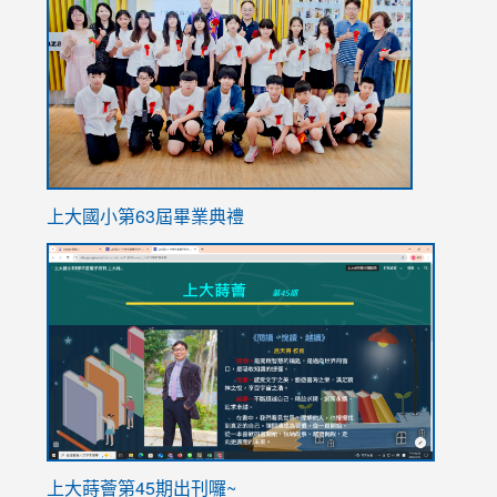
https://
上大國小第63屆畢業典禮
link
link
to
to
https://sites.google.com/stes.tyc.edu.tw/113school
https
ink
上大蒔薈第45期出刊囉~