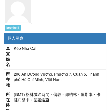
keonhci1
個人訊息
真
Kèo Nhà Cái
實
姓
名
所
296 An Dương Vương, Phường 7, Quận 5, Thành
在
phố Hồ Chí Minh, Việt Nam
地
所
(GMT) 格林威治時間、倫敦、都柏林、里斯本、卡
在
薩布蘭卡、蒙羅維亞
時