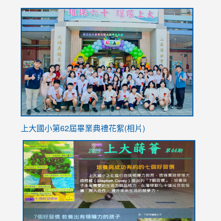
to
link
https://sites.google.com/stes.tyc.edu.tw/113school
to
https://
YfDQpp
usp=sha
上大國小第62屆畢
業典禮花絮(相片)
link
link
link
link
link
to
to
to
to
to
https://drive.google.com/file/d/1I-
https://sites.google.com/stes.tyc.edu.tw/113school
https:
https:
https:
YfDQppRvyMk686kIw6SBbssEIZ6WnT/view?
usp=sh
8M
usp=sharing