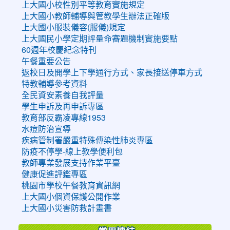
上大國小校性別平等教育實施規定
上大國小教師輔導與管教學生辦法正確版
上大國小服裝儀容(服儀)規定
上大國民小學定期評量命審題機制實施要點
60週年校慶紀念特刊
午餐重要公告
返校日及開學上下學通行方式、家長接送停車方式
特教輔導參考資料
全民資安素養自我評量
學生申訴及再申訴專區
教育部反霸凌專線1953
水痘防治宣導
疾病管制署嚴重特殊傳染性肺炎專區
防疫不停學-線上教學便利包
教師專業發展支持作業平臺
健康促進評鑑專區
桃園市學校午餐教育資訊網
上大國小個資保護公開作業
上大國小災害防救計畫書