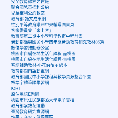
安全教育課程之實施
聯合國兒童權利公約
兒童權利公約教案
教育部 語文成果網
性別平等教育議題中央輔導團首頁
客家委員會「來上客」
教育部第二期中小學科學教育中程計畫
勞動部編製國民小學四年級勞動教育補充教材35篇
數位學習推動辦公室
桃園市自編在地生活化課程-品桃園
桃園市自編在地生活化課程-賞桃園
客語輔助教材-小花sefaˊeˋ繪本
教育部閩南語動畫網
教育部國民中小學課程與教學資源整合平臺
標準字體筆順學習網
ICRT
原住民語E樂園
桃園市原住民族部落大學電子書櫃
教育部紫錐花運動
臺灣教育研究資源網
性平、交安、健促專區