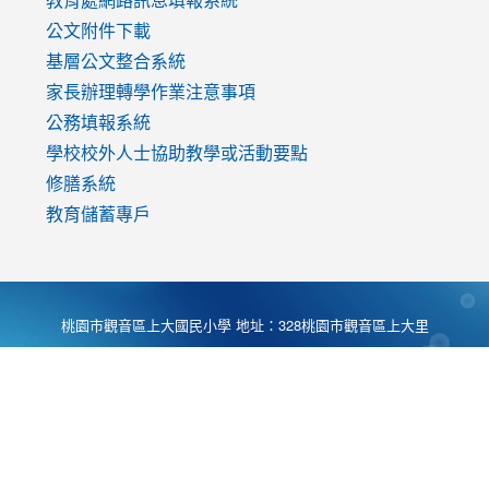
公文附件下載
基層公文整合系統
家長辦理轉學作業注意事項
公務填報系統
學校校外人士協助教學或活動要點
修膳系統
教育儲蓄專戶
桃園市觀音區上大國民小學 地址：328桃園市觀音區上大里
大湖路1段540號 電話:03-4901174 傳真:03-4900781 Desing
by
Zyinfo