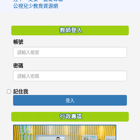
公視兒少教育資源網
:::
教師登入
帳號
密碼
記住我
登入
行政專區
link
to