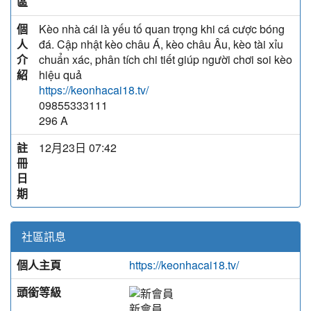
區
個
Kèo nhà cái là yếu tố quan trọng khi cá cược bóng
人
đá. Cập nhật kèo châu Á, kèo châu Âu, kèo tài xỉu
介
chuẩn xác, phân tích chi tiết giúp người chơi soi kèo
紹
hiệu quả
https://keonhacai18.tv/
09855333111
296 A
註
12月23日 07:42
冊
日
期
社區訊息
個人主頁
https://keonhacai18.tv/
頭銜等級
新會員