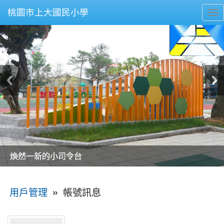
桃園市上大國民小學
To
nav
美麗的操場是我們活力的來源
美麗的操場是我們活力的來源
煥然一新的小司令台
煥然一新的小司令台
富含桃園埤塘田園風光意象的中廊
富含桃園埤塘田園風光意象的中廊
嶄新的中庭廣場
嶄新的中庭廣場
水生池生生不息
水生池生生不息
:::
»
帳號訊息
用戶管理