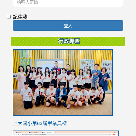
記住我
登入
行政專區
link
to
https://
上大國小第63屆畢業典禮
link
link