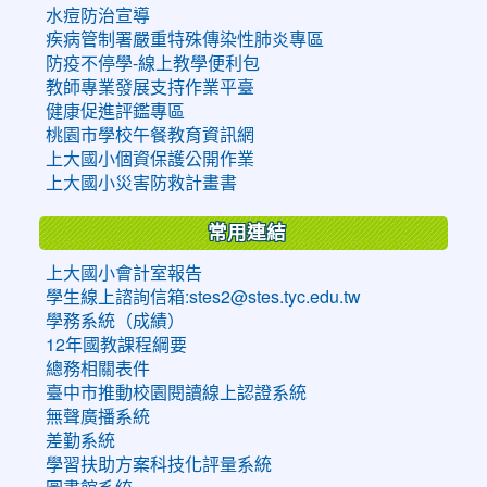
水痘防治宣導
疾病管制署嚴重特殊傳染性肺炎專區
防疫不停學-線上教學便利包
教師專業發展支持作業平臺
健康促進評鑑專區
桃園市學校午餐教育資訊網
上大國小個資保護公開作業
上大國小災害防救計畫書
常用連結
上大國小會計室報告
學生線上諮詢信箱:stes2@stes.tyc.edu.tw
學務系統（成績）
12年國教課程綱要
總務相關表件
臺中市推動校園閱讀線上認證系統
無聲廣播系統
差勤系統
學習扶助方案科技化評量系統