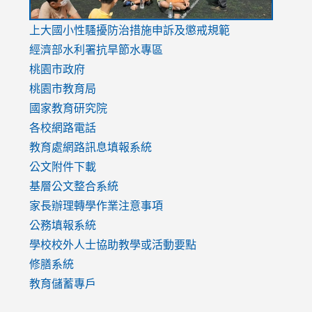
link
上大國小性騷擾防治措施
申訴及懲戒規範
to
經濟部水利署抗旱節水專區
https://www.youtube.com/watch?
桃園市政府
v=mfpNykQ0g4M
桃園市教育局
國家教育研究院
各校網路電話
教育處網路訊息填報系統
公文附件下載
基層公文整合系統
家長辦理轉學作業注意事項
公務填報系統
學校校外人士協助教學或活動要點
修膳系統
教育儲蓄專戶