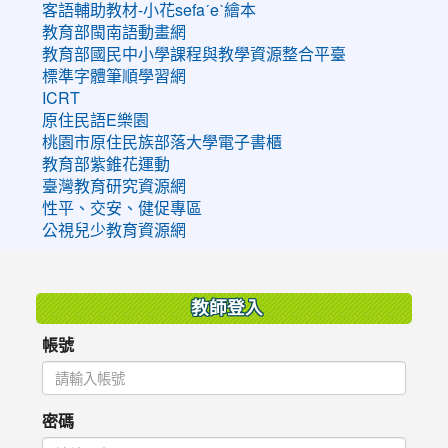
客語輔助教材-小花sefaˊeˋ繪本
教育部閩南語動畫網
教育部國民中小學課程與教學資源整合平臺
標準字體筆順學習網
ICRT
原住民語E樂園
桃園市原住民族部落大學電子書櫃
教育部紫錐花運動
臺灣教育研究資源網
性平、交安、健促專區
公視兒少教育資源網
:::
教師登入
帳號
密碼