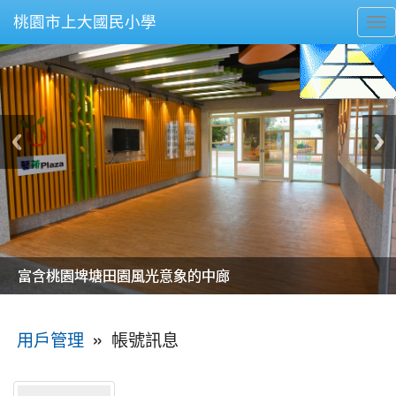
桃園市上大國民小學
To
nav
美麗的操場是我們活力的來源
美麗的操場是我們活力的來源
煥然一新的小司令台
煥然一新的小司令台
富含桃園埤塘田園風光意象的中廊
富含桃園埤塘田園風光意象的中廊
嶄新的中庭廣場
嶄新的中庭廣場
水生池生生不息
水生池生生不息
:::
»
帳號訊息
用戶管理