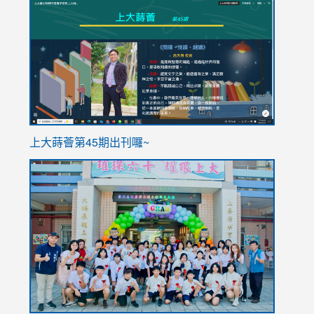
to
to
https://sites.google.com/stes.tyc.edu.tw/113school
https
ink
上大蒔薈第45期出刊囉~
to
link
https://sites.google.com/stes.tyc.edu.tw/113school
to
https://
YfDQpp
usp=sha