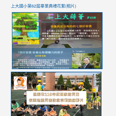
上大國小第62屆畢
業典禮花絮(相片)
link
link
link
link
link
to
to
to
to
to
https://drive.google.com/file/d/1I-
https://sites.google.com/stes.tyc.edu.tw/113school
https:
https:
https:
YfDQppRvyMk686kIw6SBbssEIZ6WnT/view?
usp=sh
8M
usp=sharing
link
link
link
to
to
to
https://drive.google.com/file/d/1AXdrxzgdGrHK7k94y0
https:/
https:/
usp=sharing
v=hC_g
v=hC_g