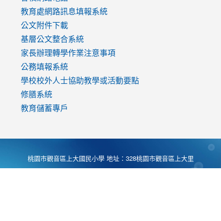
教育處網路訊息填報系統
公文附件下載
基層公文整合系統
家長辦理轉學作業注意事項
公務填報系統
學校校外人士協助教學或活動要點
修膳系統
教育儲蓄專戶
桃園市觀音區上大國民小學 地址：328桃園市觀音區上大里
大湖路1段540號 電話:03-4901174 傳真:03-4900781 Desing
by
Zyinfo