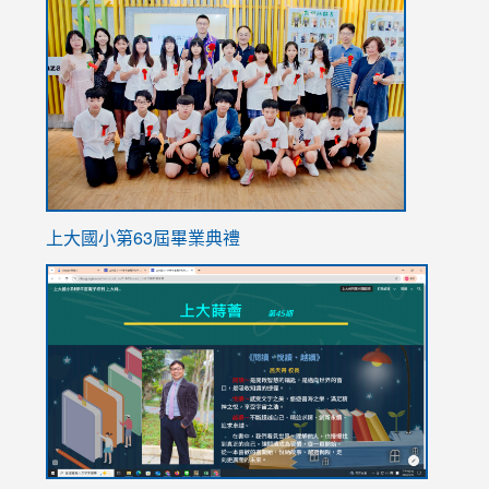
to
https://
上大國小第63屆畢業典禮
link
link
to
to
https://sites.google.com/stes.tyc.edu.tw/113school
https