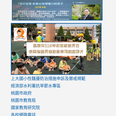
link
link
link
to
to
to
https://drive.google.com/file/d/1AXdrxzgdGrHK7k94y0
https:/
https:/
usp=sharing
v=hC_g
v=hC_g
link
上大國小性騷擾防治措施
申訴及懲戒規範
to
經濟部水利署抗旱節水專區
https://www.youtube.com/watch?
桃園市政府
v=mfpNykQ0g4M
桃園市教育局
國家教育研究院
各校網路電話