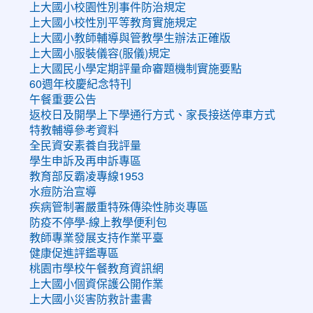
上大國小校園性別事件防治規定
上大國小校性別平等教育實施規定
上大國小教師輔導與管教學生辦法正確版
上大國小服裝儀容(服儀)規定
上大國民小學定期評量命審題機制實施要點
60週年校慶紀念特刊
午餐重要公告
返校日及開學上下學通行方式、家長接送停車方式
特教輔導參考資料
全民資安素養自我評量
學生申訴及再申訴專區
教育部反霸凌專線1953
水痘防治宣導
疾病管制署嚴重特殊傳染性肺炎專區
防疫不停學-線上教學便利包
教師專業發展支持作業平臺
健康促進評鑑專區
桃園市學校午餐教育資訊網
上大國小個資保護公開作業
上大國小災害防救計畫書