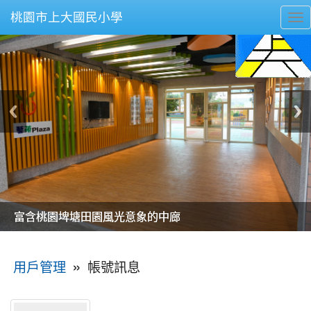
桃園市上大國民小學
To
nav
美麗的操場是我們活力的來源
美麗的操場是我們活力的來源
煥然一新的小司令台
煥然一新的小司令台
富含桃園埤塘田園風光意象的中廊
富含桃園埤塘田園風光意象的中廊
嶄新的中庭廣場
嶄新的中庭廣場
水生池生生不息
水生池生生不息
:::
»
帳號訊息
用戶管理