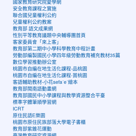
國家教育研究院愛學網
安全教育課程之實施
聯合國兒童權利公約
兒童權利公約教案
教育部 語文成果網
性別平等教育議題中央輔導團首頁
客家委員會「來上客」
教育部第二期中小學科學教育中程計畫
勞動部編製國民小學四年級勞動教育補充教材35篇
數位學習推動辦公室
桃園市自編在地生活化課程-品桃園
桃園市自編在地生活化課程-賞桃園
客語輔助教材-小花sefaˊeˋ繪本
教育部閩南語動畫網
教育部國民中小學課程與教學資源整合平臺
標準字體筆順學習網
ICRT
原住民語E樂園
桃園市原住民族部落大學電子書櫃
教育部紫錐花運動
臺灣教育研究資源網