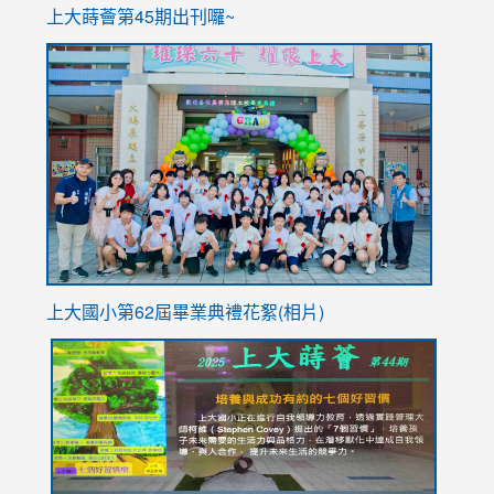
ink
上大蒔薈第45期出刊囉~
to
link
https://sites.google.com/stes.tyc.edu.tw/113school
to
https://
YfDQpp
usp=sha
上大國小第62屆畢
業典禮花絮(相片)
link
link
link
link
link
to
to
to
to
to
https://drive.google.com/file/d/1I-
https://sites.google.com/stes.tyc.edu.tw/113school
https:
https:
https:
YfDQppRvyMk686kIw6SBbssEIZ6WnT/view?
usp=sh
8M
usp=sharing