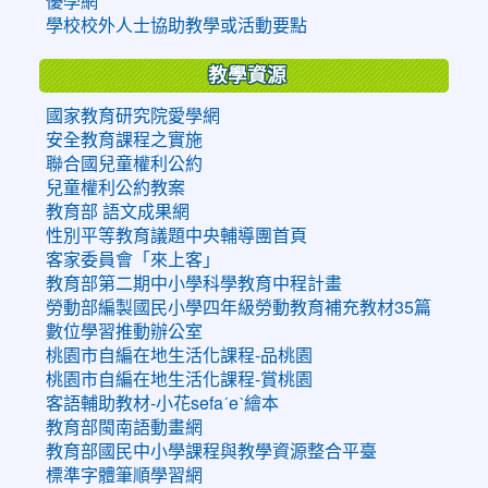
優學網
學校校外人士協助教學或活動要點
教學資源
國家教育研究院愛學網
安全教育課程之實施
聯合國兒童權利公約
兒童權利公約教案
教育部 語文成果網
性別平等教育議題中央輔導團首頁
客家委員會「來上客」
教育部第二期中小學科學教育中程計畫
勞動部編製國民小學四年級勞動教育補充教材35篇
數位學習推動辦公室
桃園市自編在地生活化課程-品桃園
桃園市自編在地生活化課程-賞桃園
客語輔助教材-小花sefaˊeˋ繪本
教育部閩南語動畫網
教育部國民中小學課程與教學資源整合平臺
標準字體筆順學習網