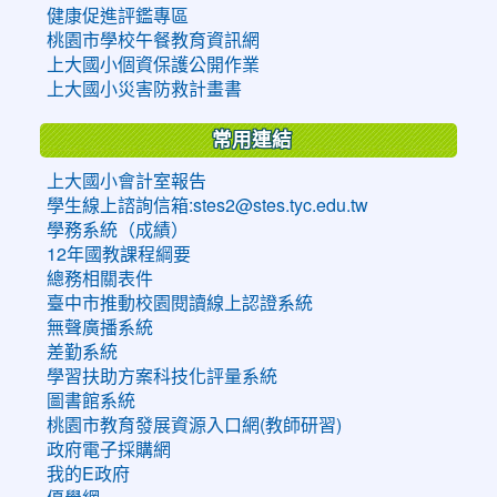
健康促進評鑑專區
桃園市學校午餐教育資訊網
上大國小個資保護公開作業
上大國小災害防救計畫書
常用連結
上大國小會計室報告
學生線上諮詢信箱:stes2@stes.tyc.edu.tw
學務系統（成績）
12年國教課程綱要
總務相關表件
臺中市推動校園閱讀線上認證系統
無聲廣播系統
差勤系統
學習扶助方案科技化評量系統
圖書館系統
桃園市教育發展資源入口網(教師研習)
政府電子採購網
我的E政府