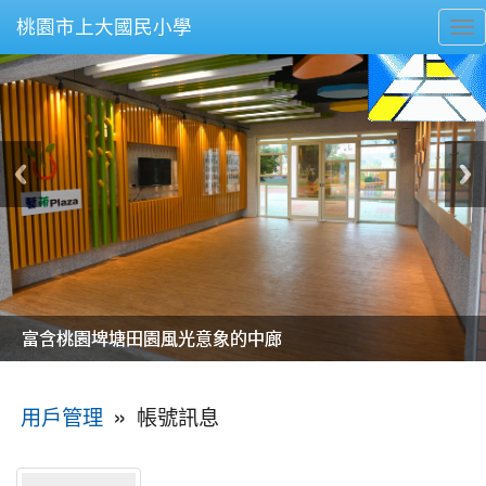
桃園市上大國民小學
To
nav
美麗的操場是我們活力的來源
美麗的操場是我們活力的來源
煥然一新的小司令台
煥然一新的小司令台
富含桃園埤塘田園風光意象的中廊
富含桃園埤塘田園風光意象的中廊
嶄新的中庭廣場
嶄新的中庭廣場
水生池生生不息
水生池生生不息
:::
»
帳號訊息
用戶管理