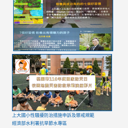
https://drive.google.com/file/d/1I-
https://sites.google.com/stes.tyc.edu.tw/113school
https:
https:
https:
YfDQppRvyMk686kIw6SBbssEIZ6WnT/view?
usp=sh
8M
usp=sharing
link
link
link
to
to
to
https://drive.google.com/file/d/1AXdrxzgdGrHK7k94y0
https:/
https:/
usp=sharing
v=hC_g
v=hC_g
link
上大國小性騷擾防治措施
申訴及懲戒規範
to
經濟部水利署抗旱節水專區