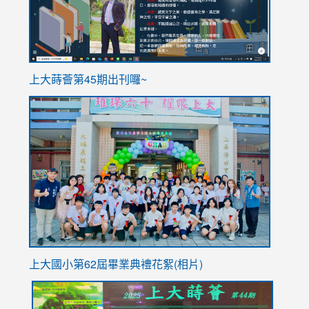
ink
上大蒔薈第45期出刊囉~
to
link
https://sites.google.com/stes.tyc.edu.tw/113school
to
https://
YfDQpp
usp=sha
上大國小第62屆畢
業典禮花絮(相片)
link
link
link
link
link
to
to
to
to
to