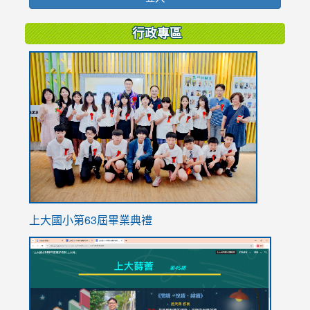
行政專區
link
to
https://
上大國小第63屆畢業典禮
link
link
to
to
https://sites.google.com/stes.tyc.edu.tw/113school
https