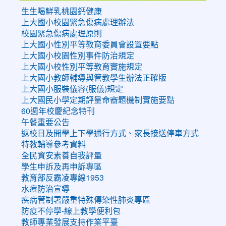
生生喝鮮乳桃園鈣健康
上大國小校園緊急傷病處理辦法
校園緊急傷病處理原則
上大國小性別平等教育委員會設置要點
上大國小校園性別事件防治規定
上大國小校性別平等教育實施規定
上大國小教師輔導與管教學生辦法正確版
上大國小服裝儀容(服儀)規定
上大國民小學定期評量命審題機制實施要點
60週年校慶紀念特刊
午餐重要公告
返校日及開學上下學通行方式、家長接送停車方式
特教輔導參考資料
全民資安素養自我評量
學生申訴及再申訴專區
教育部反霸凌專線1953
水痘防治宣導
疾病管制署嚴重特殊傳染性肺炎專區
防疫不停學-線上教學便利包
教師專業發展支持作業平臺