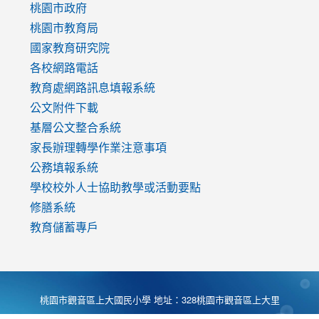
https://www.youtube.com/watch?
桃園市政府
v=mfpNykQ0g4M
桃園市教育局
國家教育研究院
各校網路電話
教育處網路訊息填報系統
公文附件下載
基層公文整合系統
家長辦理轉學作業注意事項
公務填報系統
學校校外人士協助教學或活動要點
修膳系統
教育儲蓄專戶
桃園市觀音區上大國民小學 地址：328桃園市觀音區上大里