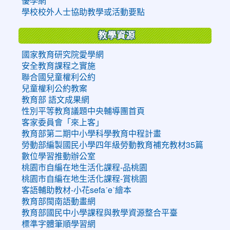
優學網
學校校外人士協助教學或活動要點
教學資源
國家教育研究院愛學網
安全教育課程之實施
聯合國兒童權利公約
兒童權利公約教案
教育部 語文成果網
性別平等教育議題中央輔導團首頁
客家委員會「來上客」
教育部第二期中小學科學教育中程計畫
勞動部編製國民小學四年級勞動教育補充教材35篇
數位學習推動辦公室
桃園市自編在地生活化課程-品桃園
桃園市自編在地生活化課程-賞桃園
客語輔助教材-小花sefaˊeˋ繪本
教育部閩南語動畫網
教育部國民中小學課程與教學資源整合平臺
標準字體筆順學習網