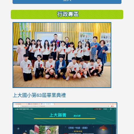
行政專區
link
to
https://
上大國小第63屆畢業典禮
link
link
to
to
https://sites.google.com/stes.tyc.edu.tw/113school
https