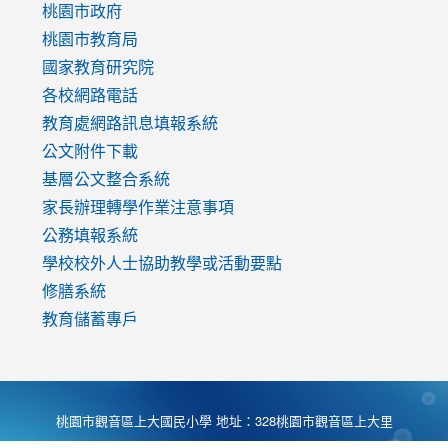
https://www.youtube.com/watch?
桃園市政府
v=mfpNykQ0g4M
桃園市教育局
國家教育研究院
各校網路電話
教育處網路訊息填報系統
公文附件下載
基層公文整合系統
家長辦理轉學作業注意事項
公務填報系統
學校校外人士協助教學或活動要點
修膳系統
教育儲蓄專戶
桃園市觀音區上大國民小學 地址：328桃園市觀音區上大里