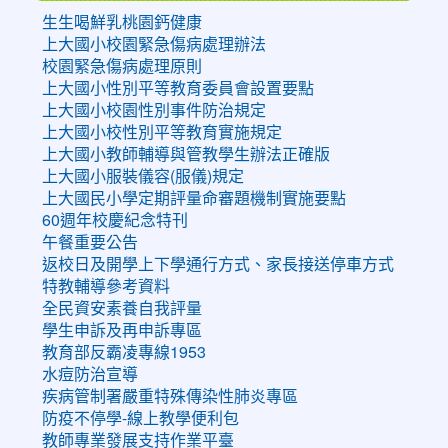
生生喝鮮乳桃園鈣健康
上大國小校園緊急傷病處理辦法
校園緊急傷病處理原則
上大國小性別平等教育委員會設置要點
上大國小校園性別事件防治規定
上大國小校性別平等教育實施規定
上大國小教師輔導與管教學生辦法正確版
上大國小服裝儀容(服儀)規定
上大國民小學定期評量命審題機制實施要點
60週年校慶紀念特刊
午餐重要公告
返校日及開學上下學通行方式、家長接送停車方式
特教輔導參考資料
全民資安素養自我評量
學生申訴及再申訴專區
教育部反霸凌專線1953
水痘防治宣導
疾病管制署嚴重特殊傳染性肺炎專區
防疫不停學-線上教學便利包
教師專業發展支持作業平臺