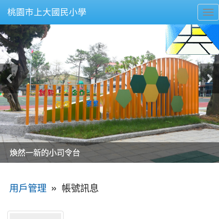
桃園市上大國民小學
To
nav
美麗的操場是我們活力的來源
美麗的操場是我們活力的來源
煥然一新的小司令台
煥然一新的小司令台
富含桃園埤塘田園風光意象的中廊
富含桃園埤塘田園風光意象的中廊
嶄新的中庭廣場
嶄新的中庭廣場
水生池生生不息
水生池生生不息
:::
»
帳號訊息
用戶管理