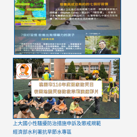
https://drive.google.com/file/d/1I-
https://sites.google.com/stes.tyc.edu.tw/113school
https:
https:
https:
YfDQppRvyMk686kIw6SBbssEIZ6WnT/view?
usp=sh
8M
usp=sharing
link
link
link
to
to
to
https://drive.google.com/file/d/1AXdrxzgdGrHK7k94y0
https:/
https:/
usp=sharing
v=hC_g
v=hC_g
link
上大國小性騷擾防治措施
申訴及懲戒規範
to
經濟部水利署抗旱節水專區