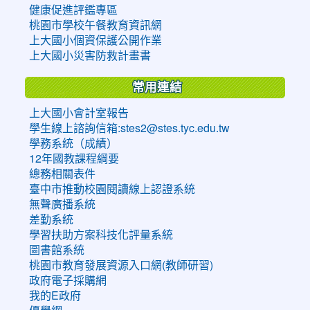
健康促進評鑑專區
桃園市學校午餐教育資訊網
上大國小個資保護公開作業
上大國小災害防救計畫書
常用連結
上大國小會計室報告
學生線上諮詢信箱:stes2@stes.tyc.edu.tw
學務系統（成績）
12年國教課程綱要
總務相關表件
臺中市推動校園閱讀線上認證系統
無聲廣播系統
差勤系統
學習扶助方案科技化評量系統
圖書館系統
桃園市教育發展資源入口網(教師研習)
政府電子採購網
我的E政府