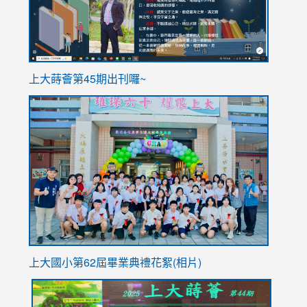
ink
上大蒔薈第45期出刊囉~
to
link
https://sites.google.com/stes.tyc.edu.tw/113school
to
https://
YfDQpp
usp=sha
上大國小第62屆畢
業典禮花絮(相片)
link
link
link
link
link
to
to
to
to
to