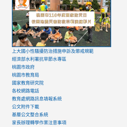
to
to
to
https://drive.google.com/file/d/1AXdrxzgdGrHK7k94y0
https:/
https:/
usp=sharing
v=hC_g
v=hC_g
link
上大國小性騷擾防治措施
申訴及懲戒規範
to
經濟部水利署抗旱節水專區
https://www.youtube.com/watch?
桃園市政府
v=mfpNykQ0g4M
桃園市教育局
國家教育研究院
各校網路電話
教育處網路訊息填報系統
公文附件下載
基層公文整合系統
家長辦理轉學作業注意事項