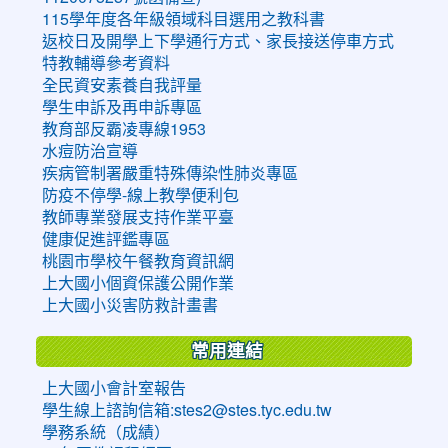
115學年度各年級領域科目選用之教科書
返校日及開學上下學通行方式、家長接送停車方式
特教輔導參考資料
全民資安素養自我評量
學生申訴及再申訴專區
教育部反霸凌專線1953
水痘防治宣導
疾病管制署嚴重特殊傳染性肺炎專區
防疫不停學-線上教學便利包
教師專業發展支持作業平臺
健康促進評鑑專區
桃園市學校午餐教育資訊網
上大國小個資保護公開作業
上大國小災害防救計畫書
常用連結
上大國小會計室報告
學生線上諮詢信箱:stes2@stes.tyc.edu.tw
學務系統（成績）