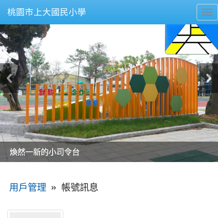
桃園市上大國民小學
To
nav
美麗的操場是我們活力的來源
美麗的操場是我們活力的來源
煥然一新的小司令台
煥然一新的小司令台
富含桃園埤塘田園風光意象的中廊
富含桃園埤塘田園風光意象的中廊
嶄新的中庭廣場
嶄新的中庭廣場
水生池生生不息
水生池生生不息
:::
»
帳號訊息
用戶管理