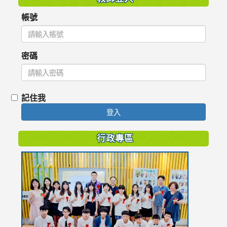
帳號
密碼
記住我
登入
行政專區
link
to
https://