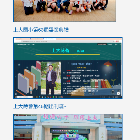
上大國小第63屆畢業典禮
link
link
to
to
https://sites.google.com/stes.tyc.edu.tw/113school
https
ink
上大蒔薈第45期出刊囉~
to
link
https://sites.google.com/stes.tyc.edu.tw/113school
to
https://