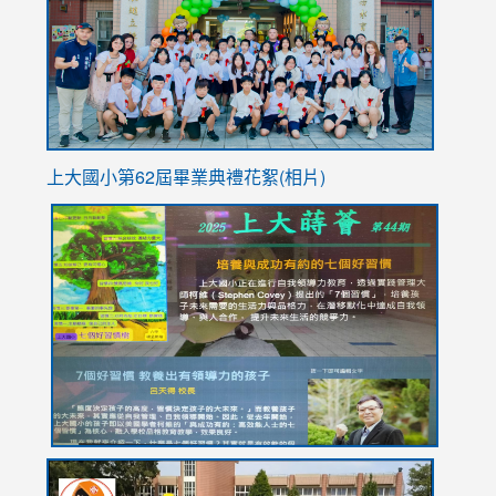
YfDQpp
usp=sha
上大國小第62屆畢
業典禮花絮(相片)
link
link
link
link
link
to
to
to
to
to
https://drive.google.com/file/d/1I-
https://sites.google.com/stes.tyc.edu.tw/113school
https:
https:
https:
YfDQppRvyMk686kIw6SBbssEIZ6WnT/view?
usp=sh
8M
usp=sharing
link
link
link