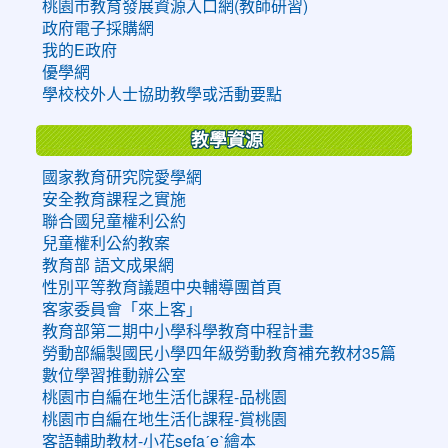
桃園市教育發展資源入口網(教師研習)
政府電子採購網
我的E政府
優學網
學校校外人士協助教學或活動要點
教學資源
國家教育研究院愛學網
安全教育課程之實施
聯合國兒童權利公約
兒童權利公約教案
教育部 語文成果網
性別平等教育議題中央輔導團首頁
客家委員會「來上客」
教育部第二期中小學科學教育中程計畫
勞動部編製國民小學四年級勞動教育補充教材35篇
數位學習推動辦公室
桃園市自編在地生活化課程-品桃園
桃園市自編在地生活化課程-賞桃園
客語輔助教材-小花sefaˊeˋ繪本