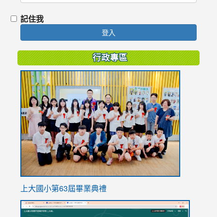
記住我
登入
行政專區
link
to
https://
上大國小第63屆畢業典禮
link
link