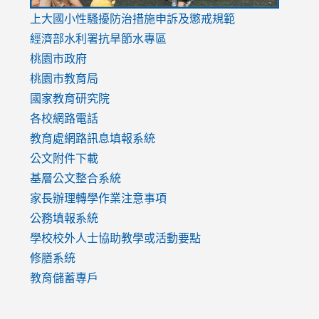
link
上大國小性騷擾防治措施
申訴及懲戒規範
to
經濟部水利署抗旱節水專區
https://www.youtube.com/watch?
桃園市政府
v=mfpNykQ0g4M
桃園市教育局
國家教育研究院
各校網路電話
教育處網路訊息填報系統
公文附件下載
基層公文整合系統
家長辦理轉學作業注意事項
公務填報系統
學校校外人士協助教學或活動要點
修膳系統
教育儲蓄專戶