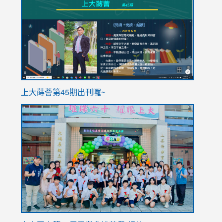
to
to
https://sites.google.com/stes.tyc.edu.tw/113school
https
ink
上大蒔薈第45期出刊囉~
to
link
https://sites.google.com/stes.tyc.edu.tw/113school
to
https://
YfDQpp
usp=sha