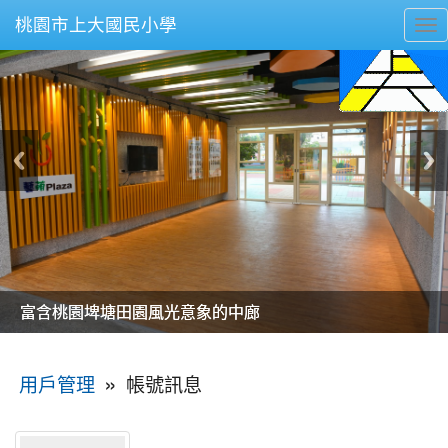
桃園市上大國民小學
To
nav
美麗的操場是我們活力的來源
美麗的操場是我們活力的來源
煥然一新的小司令台
煥然一新的小司令台
富含桃園埤塘田園風光意象的中廊
富含桃園埤塘田園風光意象的中廊
嶄新的中庭廣場
嶄新的中庭廣場
水生池生生不息
水生池生生不息
:::
»
帳號訊息
用戶管理