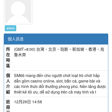
smcn
個人訊息
所
(GMT+8:00) 台灣、北京、珀斯、新加坡、香港、烏
在
魯木齊
時
區
個
SM66 mang đến cho người chơi loạt trò chơi hấp
人
dẫn gồm casino online, slot, bắn cá, game bài và
介
các hình thức đổi thưởng phong phú. Nền tảng được
紹
thiết kế tối ưu, dễ sử dụng trên cả máy tính và t
註
12月29日 14:58
冊