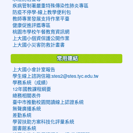
疾病管制署嚴重特殊傳染性肺炎專區
防疫不停學-線上教學便利包
教師專業發展支持作業平臺
健康促進評鑑專區
桃園市學校午餐教育資訊網
上大國小個資保護公開作業
上大國小災害防救計畫書
常用連結
上大國小會計室報告
學生線上諮詢信箱:stes2@stes.tyc.edu.tw
學務系統（成績）
12年國教課程綱要
總務相關表件
臺中市推動校園閱讀線上認證系統
無聲廣播系統
差勤系統
學習扶助方案科技化評量系統
圖書館系統