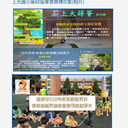
上大國小第62屆畢
業典禮花絮(相片)
link
link
link
link
link
to
to
to
to
to
https://drive.google.com/file/d/1I-
https://sites.google.com/stes.tyc.edu.tw/113school
https:
https:
https:
YfDQppRvyMk686kIw6SBbssEIZ6WnT/view?
usp=sh
8M
usp=sharing
link
link
link
to
to
to
https://drive.google.com/file/d/1AXdrxzgdGrHK7k94y0
https:/
https:/
usp=sharing
v=hC_g
v=hC_g