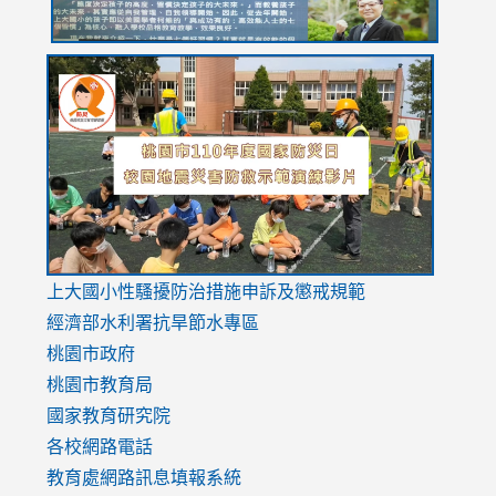
link
link
link
to
to
to
https://drive.google.com/file/d/1AXdrxzgdGrHK7k94y0
https:/
https:/
usp=sharing
v=hC_g
v=hC_g
link
上大國小性騷擾防治措施
申訴及懲戒規範
to
經濟部水利署抗旱節水專區
https://www.youtube.com/watch?
桃園市政府
v=mfpNykQ0g4M
桃園市教育局
國家教育研究院
各校網路電話
教育處網路訊息填報系統