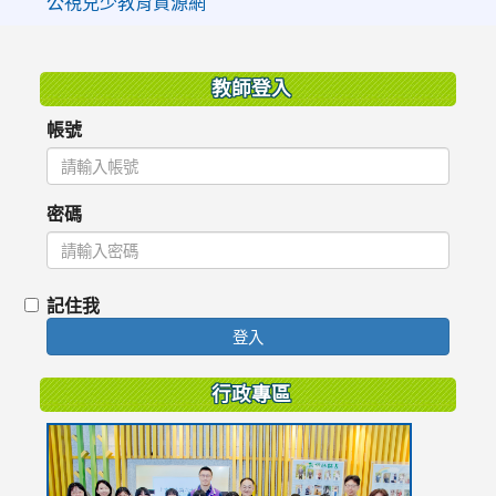
公視兒少教育資源網
:::
教師登入
帳號
密碼
記住我
登入
行政專區
link
to