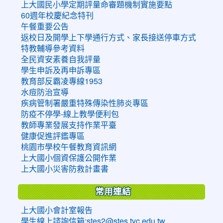
上大國民小學定期評量命審題機制實施要點
60週年校慶紀念特刊
午餐重要公告
返校日及開學上下學通行方式、家長接送停車方式
特教輔導參考資料
全民資安素養自我評量
學生申訴及再申訴專區
教育部反霸凌專線1953
水痘防治宣導
疾病管制署嚴重特殊傳染性肺炎專區
防疫不停學-線上教學便利包
教師專業發展支持作業平臺
健康促進評鑑專區
桃園市學校午餐教育資訊網
上大國小個資保護公開作業
上大國小災害防救計畫書
常用連結
上大國小會計室報告
學生線上諮詢信箱:stes2@stes.tyc.edu.tw