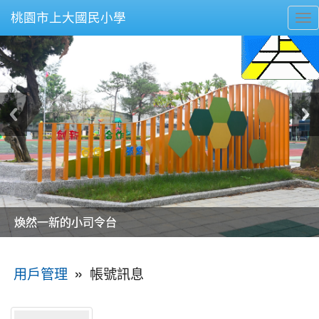
桃園市上大國民小學
To
nav
美麗的操場是我們活力的來源
美麗的操場是我們活力的來源
煥然一新的小司令台
煥然一新的小司令台
富含桃園埤塘田園風光意象的中廊
富含桃園埤塘田園風光意象的中廊
嶄新的中庭廣場
嶄新的中庭廣場
水生池生生不息
水生池生生不息
:::
»
帳號訊息
用戶管理