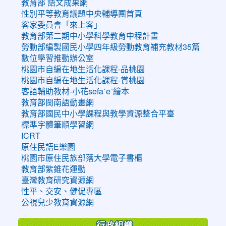
教育部 語文成果網
性別平等教育議題中央輔導團首頁
客家委員會「來上客」
教育部第二期中小學科學教育中程計畫
勞動部編製國民小學四年級勞動教育補充教材35篇
數位學習推動辦公室
桃園市自編在地生活化課程-品桃園
桃園市自編在地生活化課程-賞桃園
客語輔助教材-小花sefaˊeˋ繪本
教育部閩南語動畫網
教育部國民中小學課程與教學資源整合平臺
標準字體筆順學習網
ICRT
原住民語E樂園
桃園市原住民族部落大學電子書櫃
教育部紫錐花運動
臺灣教育研究資源網
性平、交安、健促專區
公視兒少教育資源網
行政組織