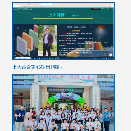
link
link
to
to
https://sites.google.com/stes.tyc.edu.tw/113school
https
ink
上大蒔薈第45期出刊囉~
to
link
https://sites.google.com/stes.tyc.edu.tw/113school
to
https://
YfDQpp
usp=sha