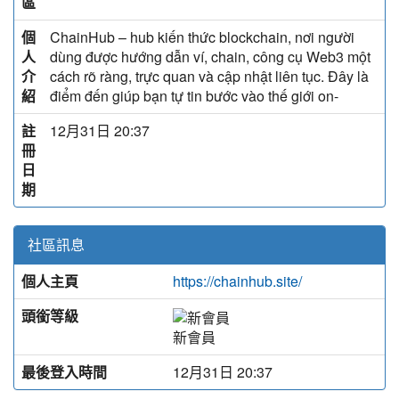
區
個
ChainHub – hub kiến thức blockchain, nơi người
人
dùng được hướng dẫn ví, chain, công cụ Web3 một
介
cách rõ ràng, trực quan và cập nhật liên tục. Đây là
紹
điểm đến giúp bạn tự tin bước vào thế giới on-
註
12月31日 20:37
冊
日
期
社區訊息
個人主頁
https://chainhub.site/
頭銜等級
新會員
最後登入時間
12月31日 20:37