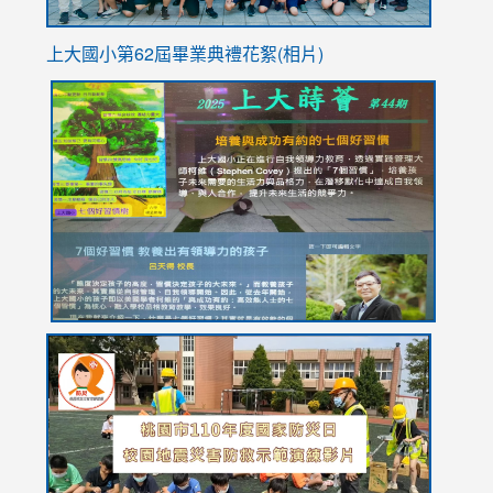
上大國小第62屆畢
業典禮花絮(相片)
link
link
link
link
link
to
to
to
to
to
https://drive.google.com/file/d/1I-
https://sites.google.com/stes.tyc.edu.tw/113school
https:
https:
https:
YfDQppRvyMk686kIw6SBbssEIZ6WnT/view?
usp=sh
8M
usp=sharing
link
link
link
to
to
to
https://drive.google.com/file/d/1AXdrxzgdGrHK7k94y0
https:/
https:/
usp=sharing
v=hC_g
v=hC_g