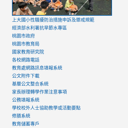
link
上大國小性騷擾防治措施
申訴及懲戒規範
to
經濟部水利署抗旱節水專區
https://www.youtube.com/watch?
桃園市政府
v=mfpNykQ0g4M
桃園市教育局
國家教育研究院
各校網路電話
教育處網路訊息填報系統
公文附件下載
基層公文整合系統
家長辦理轉學作業注意事項
公務填報系統
學校校外人士協助教學或活動要點
修膳系統
教育儲蓄專戶