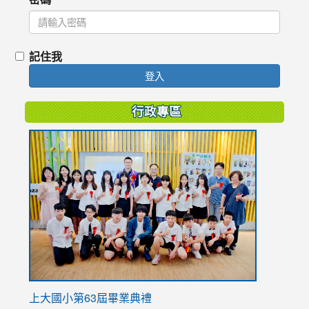
記住我
登入
行政專區
link
to
https://
上大國小第63屆畢業典禮