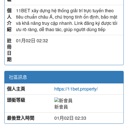
個
11BET xây dựng hệ thống giải trí trực tuyến theo
人
tiêu chuẩn châu Á, chú trọng tính ổn định, bảo mật
介
và khả năng truy cập nhanh. Link đăng ký được tối
紹
ưu rõ ràng, dễ thao tác, giúp người dùng tiếp
註
01月02日 02:32
冊
日
期
社區訊息
個人主頁
https://11bet.property/
頭銜等級
新會員
最後登入時間
01月02日 02:33