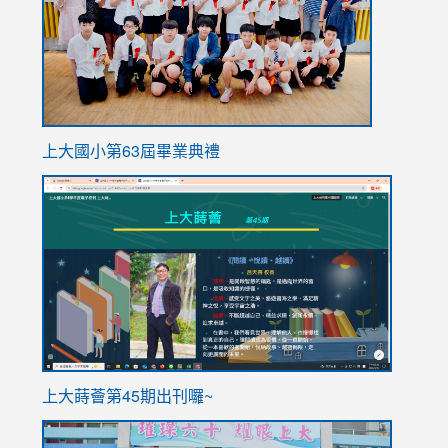
上大國小第63屆畢業典禮
link
link
to
to
https://sites.google.com/stes.tyc.edu.tw/113school
https
ink
上大蒔薈第45期出刊囉~
to
link
https://sites.google.com/stes.tyc.edu.tw/113school