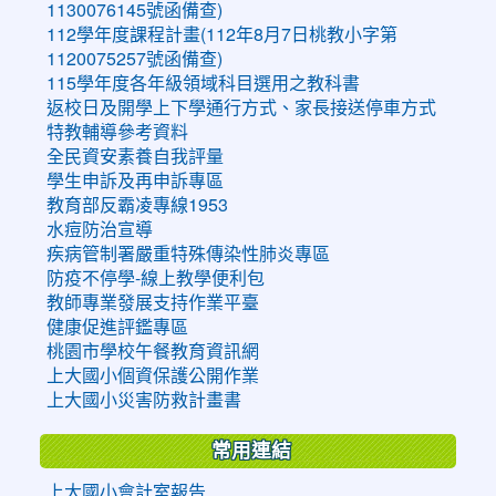
1130076145號函備查)
112學年度課程計畫(112年8月7日桃教小字第
1120075257號函備查)
115學年度各年級領域科目選用之教科書
返校日及開學上下學通行方式、家長接送停車方式
特教輔導參考資料
全民資安素養自我評量
學生申訴及再申訴專區
教育部反霸凌專線1953
水痘防治宣導
疾病管制署嚴重特殊傳染性肺炎專區
防疫不停學-線上教學便利包
教師專業發展支持作業平臺
健康促進評鑑專區
桃園市學校午餐教育資訊網
上大國小個資保護公開作業
上大國小災害防救計畫書
常用連結
上大國小會計室報告