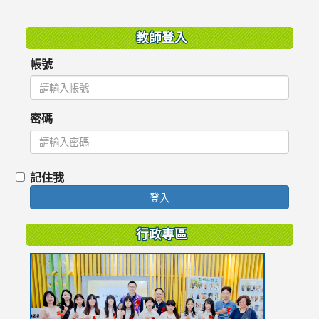
:::
教師登入
帳號
密碼
記住我
登入
行政專區
link
to
https://