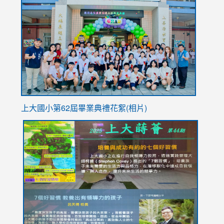
to
https://
YfDQpp
usp=sha
上大國小第62屆畢
業典禮花絮(相片)
link
link
link
link
link
to
to
to
to
to
https://drive.google.com/file/d/1I-
https://sites.google.com/stes.tyc.edu.tw/113school
https:
https:
https:
YfDQppRvyMk686kIw6SBbssEIZ6WnT/view?
usp=sh
8M
usp=sharing