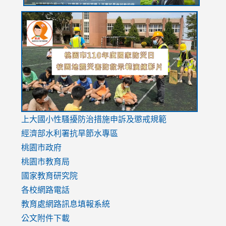
link
link
link
to
to
to
https://drive.google.com/file/d/1AXdrxzgdGrHK7k94y0
https:/
https:/
usp=sharing
v=hC_g
v=hC_g
link
上大國小性騷擾防治措施
申訴及懲戒規範
to
經濟部水利署抗旱節水專區
https://www.youtube.com/watch?
桃園市政府
v=mfpNykQ0g4M
桃園市教育局
國家教育研究院
各校網路電話
教育處網路訊息填報系統
公文附件下載