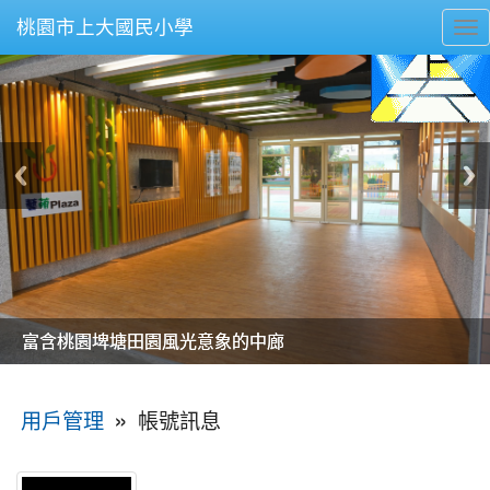
桃園市上大國民小學
To
nav
美麗的操場是我們活力的來源
美麗的操場是我們活力的來源
煥然一新的小司令台
煥然一新的小司令台
富含桃園埤塘田園風光意象的中廊
富含桃園埤塘田園風光意象的中廊
嶄新的中庭廣場
嶄新的中庭廣場
水生池生生不息
水生池生生不息
:::
»
帳號訊息
用戶管理