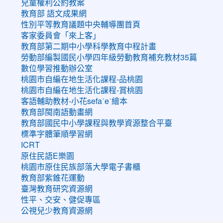
兒童權利公約教案
教育部 語文成果網
性別平等教育議題中央輔導團首頁
客家委員會「來上客」
教育部第二期中小學科學教育中程計畫
勞動部編製國民小學四年級勞動教育補充教材35篇
數位學習推動辦公室
桃園市自編在地生活化課程-品桃園
桃園市自編在地生活化課程-賞桃園
客語輔助教材-小花sefaˊeˋ繪本
教育部閩南語動畫網
教育部國民中小學課程與教學資源整合平臺
標準字體筆順學習網
ICRT
原住民語E樂園
桃園市原住民族部落大學電子書櫃
教育部紫錐花運動
臺灣教育研究資源網
性平、交安、健促專區
公視兒少教育資源網