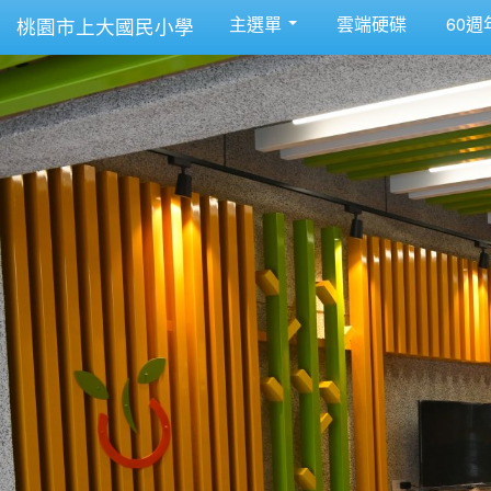
主選單
雲端硬碟
60週
桃園市上大國民小學