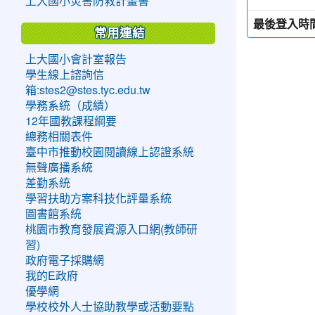
上大國小災害防救計畫書
最後登入時
常用連結
上大國小會計室報告
學生線上諮詢信
箱:stes2@stes.tyc.edu.tw
學務系統（成績）
12年國教課程綱要
總務相關表件
臺中市推動校園閱讀線上認證系統
無聲廣播系統
差勤系統
學習扶助方案科技化評量系統
圖書館系統
桃園市教育發展資源入口網(教師研
習)
政府電子採購網
我的E政府
優學網
學校校外人士協助教學或活動要點