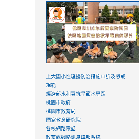
link
link
link
link
to
to
to
to
https://sites.google.com/stes.tyc.ed
https://drive.google.com/file/d/1AXdr
https://youtu.be/jJOMVWY3-
https://drive.google.com/file/d/1AXdr
usp=sharing
8M
usp=sharing
link
link
to
to
link
上大國小性騷擾防治措施
申訴及懲戒
https://www.youtube.com/watch?
https://www.youtube.com/watch?
to
規範
v=hC_gdZndU9s
v=hC_gdZndU9s
https://www.youtube.com/watch?
經濟部水利署抗旱節水專區
v=mfpNykQ0g4M
桃園市政府
桃園市教育局
國家教育研究院
各校網路電話
教育處網路訊息填報系統