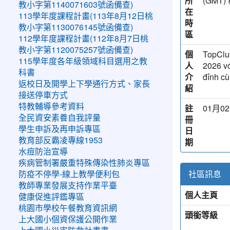
所
(GM
教小字第1140071603號函備查)
在
113學年度課程計畫(113年8月12日桃
時
教小字第1130076145號函備查)
區
112學年度課程計畫(112年8月7日桃
教小字第1120075257號函備查)
個
TopClub
115學年度各年級領域科目選用之教
人
2026 với
科書
介
đỉnh c
返校日及開學上下學通行方式、家長
紹
接送停車方式
特教輔導參考資料
註
01月02
全民資安素養自我評量
冊
學生申訴及再申訴專區
日
教育部反霸凌專線1953
期
水痘防治宣導
疾病管制署嚴重特殊傳染性肺炎專區
社區訊息
防疫不停學-線上教學便利包
教師專業發展支持作業平臺
個人主頁
健康促進評鑑專區
桃園市學校午餐教育資訊網
頭銜等級
上大國小個資保護公開作業