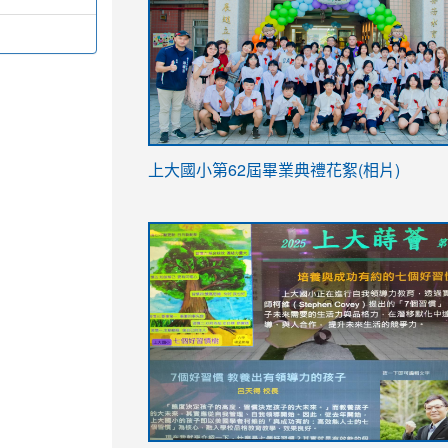
link
上大國小第62屆畢
業典禮花絮(相片)
to
link
link
https://drive.google.com/file/d/1I-
to
to
YfDQppRvyMk686kIw6SBbssEIZ6WnT/vi
https://drive.google.com/file/d/1I-
https://sites.google.com/stes.tyc.ed
usp=sharing
YfDQppRvyMk686kIw6SBbssEIZ6WnT/vi
usp=sharing