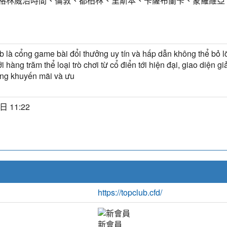
T) 格林威治時間、倫敦、都柏林、里斯本、卡薩布蘭卡、蒙羅維亞
 là cổng game bài đổi thưởng uy tín và hấp dẫn không thể bỏ l
 hàng trăm thể loại trò chơi từ cổ điển tới hiện đại, giao diện giả
ùng khuyến mãi và ưu
日 11:22
https://topclub.cfd/
新會員