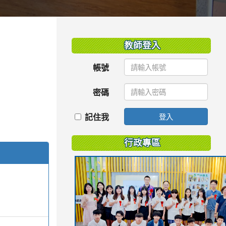
:::
教師登入
帳號
密碼
記住我
登入
行政專區