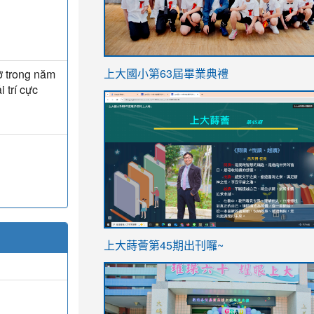
link
ỡ trong năm
上大國小第63屆畢業典禮
to
i trí cực
link
https://sites.google.com/stes.t
to
https://sites.google.com/stes.tyc.ed
ink
link
上大蒔薈第45期出刊囉~
to
to
https://sites.google.com/stes.tyc.ed
https://sites.google.com/stes.t