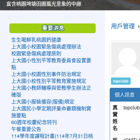
美麗的操場是我們活力的來源
美麗的操場是我們活力的來源
煥然一新的小司令台
煥然一新的小司令台
富含桃園埤塘田園風光意象的中廊
富含桃園埤塘田園風光意象的中廊
嶄新的中庭廣場
嶄新的中庭廣場
水生池生生不息
水生池生生不息
:::
:::
用戶管理
重要消息
生生喝鮮乳桃園鈣健康
上大國小校園緊急傷病處理辦法
校園緊急傷病處理原則
上大國小性別平等教育委員會設置要
點
上大國小校園性別事件防治規定
topclubb
上大國小校性別平等教育實施規定
上大國小教師輔導與管教學生辦法正
個人訊息
確版
上大國小服裝儀容(服儀)規定
真
topclub
上大國民小學定期評量命審題機制實
實
施要點
姓
60週年校慶紀念特刊
名
午餐重要公告
114學年度課程計畫(114年7月31日桃