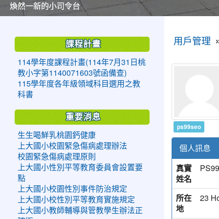
美麗的操場是我們活力的來源
美麗的操場是我們活力的來源
煥然一新的小司令台
煥然一新的小司令台
富含桃園埤塘田園風光意象的中廊
富含桃園埤塘田園風光意象的中廊
嶄新的中庭廣場
嶄新的中庭廣場
水生池生生不息
水生池生生不息
:::
:::
用戶管理
課程計畫
114學年度課程計畫(114年7月31日桃
教小字第1140071603號函備查)
115學年度各年級領域科目選用之教
科書
重要消息
ps99seo
生生喝鮮乳桃園鈣健康
上大國小校園緊急傷病處理辦法
個人訊息
校園緊急傷病處理原則
真實
PS9
上大國小性別平等教育委員會設置要
姓名
點
上大國小校園性別事件防治規定
所在
23 Ho
上大國小校性別平等教育實施規定
地
上大國小教師輔導與管教學生辦法正