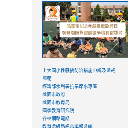
link
link
link
link
to
to
to
to
https://sites.google.com/stes.tyc.ed
https://drive.google.com/file/d/1AXdr
https://youtu.be/jJOMVWY3-
https://drive.google.com/file/d/1AXdr
usp=sharing
8M
usp=sharing
link
link
to
to
link
上大國小性騷擾防治措施
申訴及懲戒
https://www.youtube.com/watch?
https://www.youtube.com/watch?
to
規範
v=hC_gdZndU9s
v=hC_gdZndU9s
https://www.youtube.com/watch?
經濟部水利署抗旱節水專區
v=mfpNykQ0g4M
桃園市政府
桃園市教育局
國家教育研究院
各校網路電話
教育處網路訊息填報系統