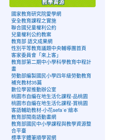
教學資源
國家教育研究院愛學網
安全教育課程之實施
聯合國兒童權利公約
兒童權利公約教案
教育部 語文成果網
性別平等教育議題中央輔導團首頁
客家委員會「來上客」
教育部第二期中小學科學教育中程計
畫
勞動部編製國民小學四年級勞動教育
補充教材35篇
數位學習推動辦公室
桃園市自編在地生活化課程-品桃園
桃園市自編在地生活化課程-賞桃園
客語輔助教材-小花sefaˊeˋ繪本
教育部閩南語動畫網
教育部國民中小學課程與教學資源整
合平臺
標準字體筆順學習網