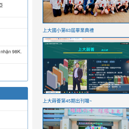
亞
link
上大國小第63屆畢業典禮
to
link
https://sites.google.com/stes.t
to
 nhận 98K.
https://sites.google.com/stes.tyc.ed
ink
link
上大蒔薈第45期出刊囉~
to
to
https://sites.google.com/stes.tyc.ed
https://sites.google.com/stes.t