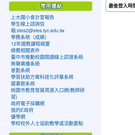
最後登入時
常用連結
上大國小會計室報告
學生線上諮詢信
箱:stes2@stes.tyc.edu.tw
學務系統（成績）
12年國教課程綱要
總務相關表件
臺中市推動校園閱讀線上認證系統
無聲廣播系統
差勤系統
學習扶助方案科技化評量系統
圖書館系統
桃園市教育發展資源入口網(教師研
習)
政府電子採購網
我的E政府
優學網
學校校外人士協助教學或活動要點