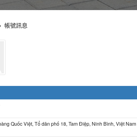
»
帳號訊息
9
àng Quốc Việt, Tổ dân phố 18, Tam Điệp, Ninh Bình, Việt Nam