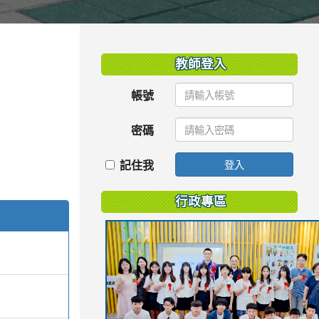
:::
教師登入
帳號
密碼
記住我
登入
行政專區