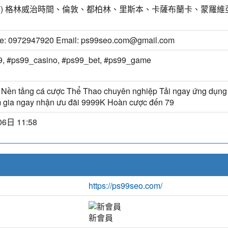
MT) 格林威治時間、倫敦、都柏林、里斯本、卡薩布蘭卡、蒙羅維
e: 0972947920 Email: ps99seo.com@gmail.com
9, #ps99_casino, #ps99_bet, #ps99_game
 Nền tảng cá cược Thể Thao chuyên nghiệp Tải ngay ứng dụng
 gia ngay nhận ưu đãi 9999K Hoàn cược đến 79
6日 11:58
https://ps99seo.com/
新會員