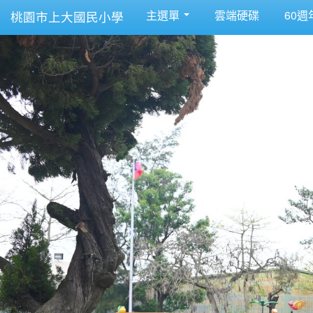
主選單
雲端硬碟
60週
桃園市上大國民小學