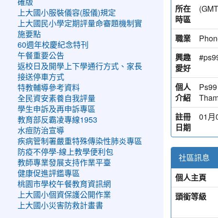
確版
所在
(G
上大國小服裝儀容(服儀)規定
時區
上大國民小學定期評量命審題機制實
施要點
職業
Phon
60週年校慶紀念特刊
午餐重要公告
興趣
#ps9
返校日及開學上下學通行方式、家長
愛好
接送停車方式
個人
Ps99
特教輔導參考資料
介紹
Tham
全民資安素養自我評量
學生申訴及再申訴專區
註冊
01月0
教育部反霸凌專線1953
日期
水痘防治宣導
疾病管制署嚴重特殊傳染性肺炎專區
防疫不停學-線上教學便利包
社區訊息
教師專業發展支持作業平臺
健康促進評鑑專區
個人主頁
桃園市學校午餐教育資訊網
上大國小個資保護公開作業
頭銜等級
上大國小災害防救計畫書