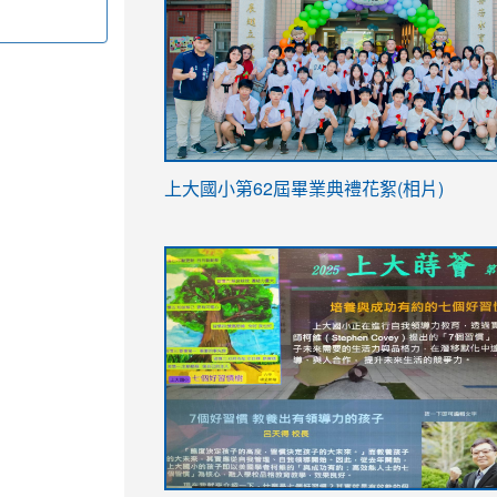
link
上大國小第62屆畢
業典禮花絮(相片)
to
link
link
https://drive.google.com/file/d/1I-
to
to
YfDQppRvyMk686kIw6SBbssEIZ6WnT/vi
https://drive.google.com/file/d/1I-
https://sites.google.com/stes.tyc.ed
usp=sharing
YfDQppRvyMk686kIw6SBbssEIZ6WnT/vi
usp=sharing