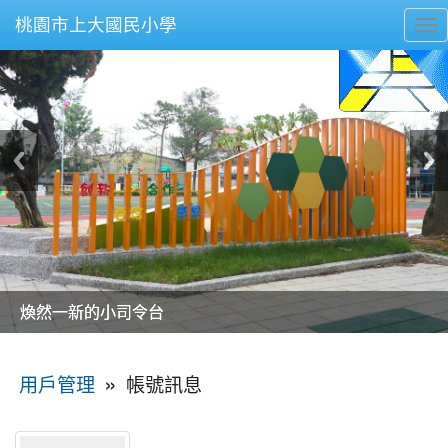
桃園市上大國民小學
To
nav
美麗的操場是我們活力的來源
美麗的操場是我們活力的來源
煥然一新的小司令台
煥然一新的小司令台
富含桃園埤塘田園風光意象的中廊
富含桃園埤塘田園風光意象的中廊
嶄新的中庭廣場
嶄新的中庭廣場
水生池生生不息
水生池生生不息
:::
»
帳號訊息
用戶管理