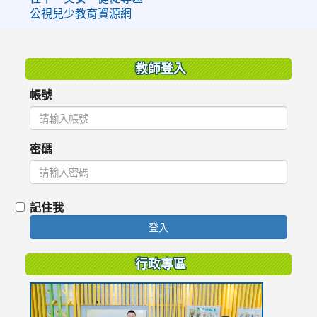
公視兒少教育資源網
:::
教師登入
帳號
密碼
記住我
登入
行政專區
link
to