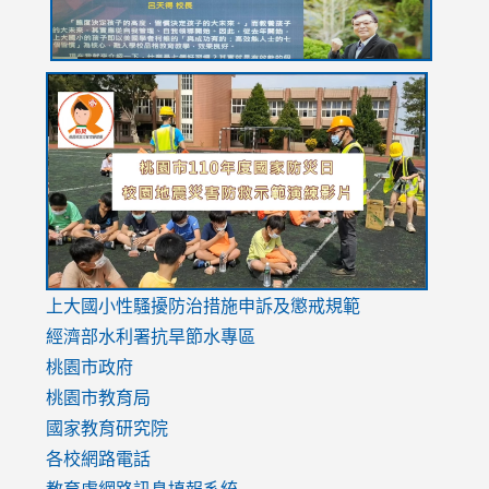
link
link
link
to
to
to
https://drive.google.com/file/d/1AXdrxzgdGrHK7k94y0
https:/
https:/
usp=sharing
v=hC_g
v=hC_g
link
上大國小性騷擾防治措施
申訴及懲戒規範
to
經濟部水利署抗旱節水專區
https://www.youtube.com/watch?
桃園市政府
v=mfpNykQ0g4M
桃園市教育局
國家教育研究院
各校網路電話
教育處網路訊息填報系統