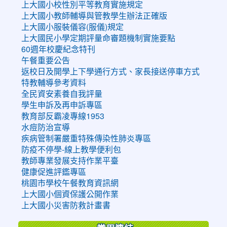
上大國小校性別平等教育實施規定
上大國小教師輔導與管教學生辦法正確版
上大國小服裝儀容(服儀)規定
上大國民小學定期評量命審題機制實施要點
60週年校慶紀念特刊
午餐重要公告
返校日及開學上下學通行方式、家長接送停車方式
特教輔導參考資料
全民資安素養自我評量
學生申訴及再申訴專區
教育部反霸凌專線1953
水痘防治宣導
疾病管制署嚴重特殊傳染性肺炎專區
防疫不停學-線上教學便利包
教師專業發展支持作業平臺
健康促進評鑑專區
桃園市學校午餐教育資訊網
上大國小個資保護公開作業
上大國小災害防救計畫書