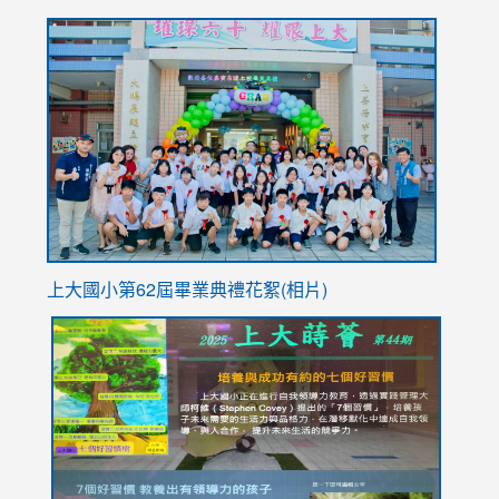
to
link
https://sites.google.com/stes.tyc.edu.tw/113school
to
https://
YfDQpp
usp=sha
上大國小第62屆畢
業典禮花絮(相片)
link
link
link
link
link
to
to
to
to
to
https://drive.google.com/file/d/1I-
https://sites.google.com/stes.tyc.edu.tw/113school
https:
https:
https:
YfDQppRvyMk686kIw6SBbssEIZ6WnT/view?
usp=sh
8M
usp=sharing