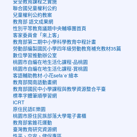
安全教育課程之實施
聯合國兒童權利公約
兒童權利公約教案
教育部 語文成果網
性別平等教育議題中央輔導團首頁
客家委員會「來上客」
教育部第二期中小學科學教育中程計畫
勞動部編製國民小學四年級勞動教育補充教材35篇
數位學習推動辦公室
桃園市自編在地生活化課程-品桃園
桃園市自編在地生活化課程-賞桃園
客語輔助教材-小花sefaˊeˋ繪本
教育部閩南語動畫網
教育部國民中小學課程與教學資源整合平臺
標準字體筆順學習網
ICRT
原住民語E樂園
桃園市原住民族部落大學電子書櫃
教育部紫錐花運動
臺灣教育研究資源網
性平、交安、健促專區