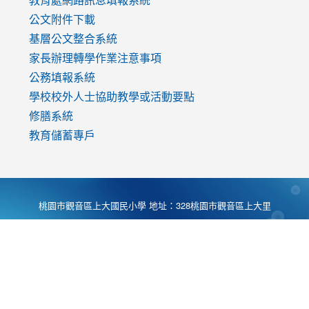
公文附件下載
基層公文整合系統
家長辦理轉學作業注意事項
公務填報系統
學校校外人士協助教學或活動要點
修膳系統
教育儲蓄專戶
桃園市觀音區上大國民小學 地址：328桃園市觀音區上大里
大湖路1段540號 電話:03-4901174 傳真:03-4900781 Desing
by
Zyinfo