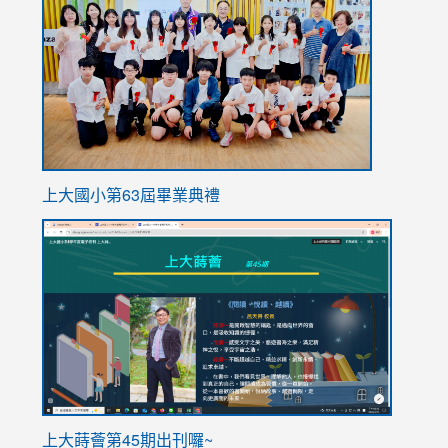
https://
上大國小第63屆畢業典禮
link
link
to
to
https://sites.google.com/stes.tyc.edu.tw/113school
https
ink
上大蒔薈第45期出刊囉~