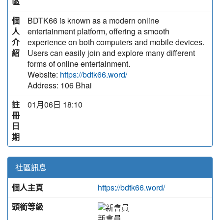
區
個
BDTK66 is known as a modern online
人
entertainment platform, offering a smooth
介
experience on both computers and mobile devices.
紹
Users can easily join and explore many different
forms of online entertainment.
Website:
https://bdtk66.word/
Address: 106 Bhai
註
01月06日 18:10
冊
日
期
社區訊息
個人主頁
https://bdtk66.word/
頭銜等級
新會員