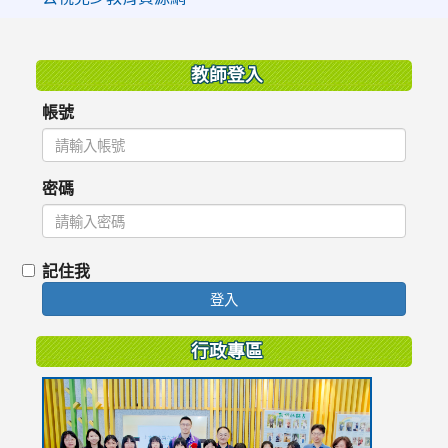
:::
教師登入
帳號
密碼
記住我
登入
行政專區
link
to
https://