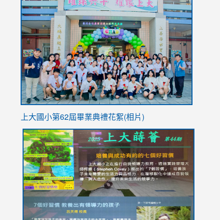
link
https://sites.google.com/stes.tyc.edu.tw/113school
to
https://
YfDQpp
usp=sha
上大國小第62屆畢
業典禮花絮(相片)
link
link
link
link
link
to
to
to
to
to
https://drive.google.com/file/d/1I-
https://sites.google.com/stes.tyc.edu.tw/113school
https:
https:
https:
YfDQppRvyMk686kIw6SBbssEIZ6WnT/view?
usp=sh
8M
usp=sharing