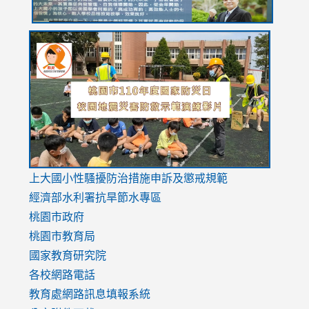
link
link
link
to
to
to
https://drive.google.com/file/d/1AXdrxzgdGrHK7k94y0
https:/
https:/
usp=sharing
v=hC_g
v=hC_g
link
上大國小性騷擾防治措施
申訴及懲戒規範
to
經濟部水利署抗旱節水專區
https://www.youtube.com/watch?
桃園市政府
v=mfpNykQ0g4M
桃園市教育局
國家教育研究院
各校網路電話
教育處網路訊息填報系統