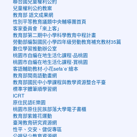
聯合國兒童權利公約
兒童權利公約教案
教育部 語文成果網
性別平等教育議題中央輔導團首頁
客家委員會「來上客」
教育部第二期中小學科學教育中程計畫
勞動部編製國民小學四年級勞動教育補充教材35篇
數位學習推動辦公室
桃園市自編在地生活化課程-品桃園
桃園市自編在地生活化課程-賞桃園
客語輔助教材-小花sefaˊeˋ繪本
教育部閩南語動畫網
教育部國民中小學課程與教學資源整合平臺
標準字體筆順學習網
ICRT
原住民語E樂園
桃園市原住民族部落大學電子書櫃
教育部紫錐花運動
臺灣教育研究資源網
性平、交安、健促專區
公視兒少教育資源網