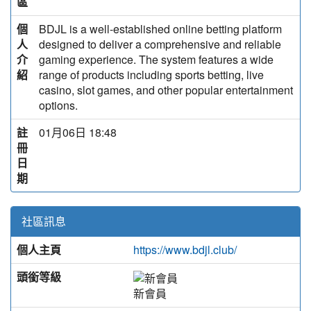
區
個
BDJL is a well-established online betting platform
人
designed to deliver a comprehensive and reliable
介
gaming experience. The system features a wide
紹
range of products including sports betting, live
casino, slot games, and other popular entertainment
options.
註
01月06日 18:48
冊
日
期
社區訊息
個人主頁
https://www.bdjl.club/
頭銜等級
新會員