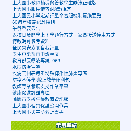
上大國小教師輔導與管教學生辦法正確版
上大國小服裝儀容(服儀)規定
上大國民小學定期評量命審題機制實施要點
60週年校慶紀念特刊
午餐重要公告
返校日及開學上下學通行方式、家長接送停車方式
特教輔導參考資料
全民資安素養自我評量
學生申訴及再申訴專區
教育部反霸凌專線1953
水痘防治宣導
疾病管制署嚴重特殊傳染性肺炎專區
防疫不停學-線上教學便利包
教師專業發展支持作業平臺
健康促進評鑑專區
桃園市學校午餐教育資訊網
上大國小個資保護公開作業
上大國小災害防救計畫書
常用連結