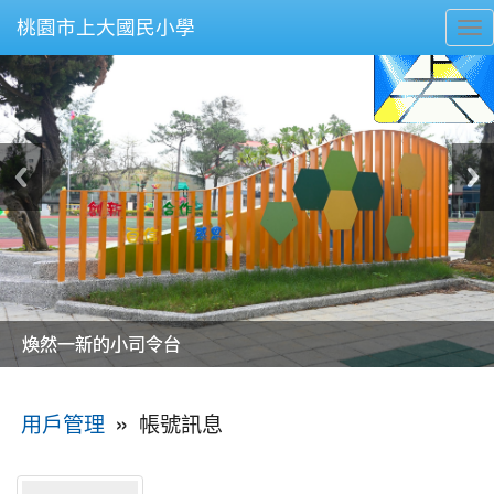
桃園市上大國民小學
To
nav
美麗的操場是我們活力的來源
美麗的操場是我們活力的來源
煥然一新的小司令台
煥然一新的小司令台
富含桃園埤塘田園風光意象的中廊
富含桃園埤塘田園風光意象的中廊
嶄新的中庭廣場
嶄新的中庭廣場
水生池生生不息
水生池生生不息
:::
»
帳號訊息
用戶管理