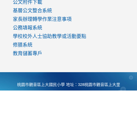
公文附件下載
基層公文整合系統
家長辦理轉學作業注意事項
公務填報系統
學校校外人士協助教學或活動要點
修膳系統
教育儲蓄專戶
桃園市觀音區上大國民小學 地址：328桃園市觀音區上大里
大湖路1段540號 電話:03-4901174 傳真:03-4900781 Desing
by
Zyinfo