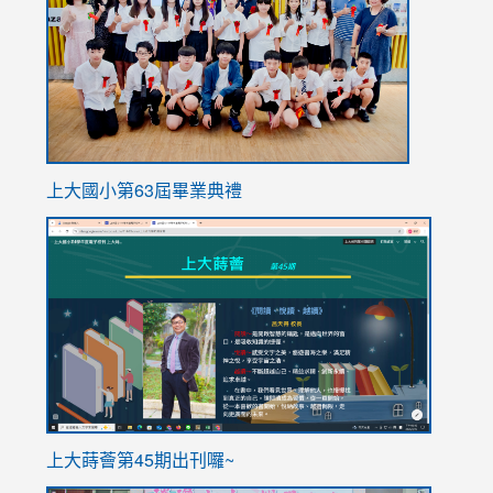
上大國小第63屆畢業典禮
link
link
to
to
https://sites.google.com/stes.tyc.edu.tw/113school
https
ink
上大蒔薈第45期出刊囉~
to