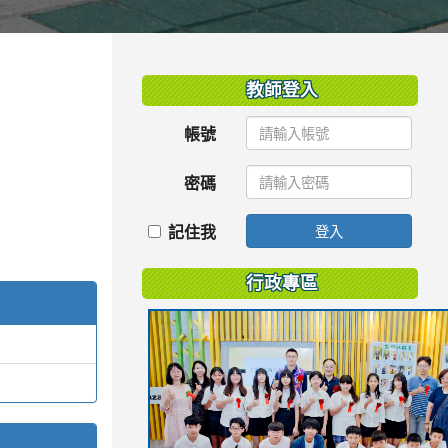
:::
教師登入
帳號
密碼
記住我
登入
行政專區