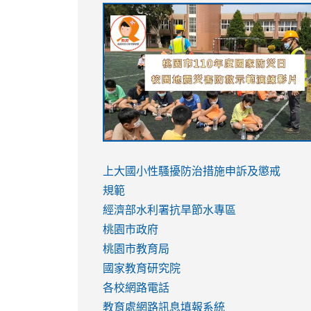
link
link
link
link
to
to
to
to
https://sites.google.com/stes.tyc.ed
https://drive.google.com/file/d/1AXdr
https://youtu.be/jJOMVWY3-
https://drive.google.com/file/d/1AXdr
usp=sharing
8M
usp=sharing
link
link
to
to
link
上大國小性騷擾防治措施
申訴及懲戒
https://www.youtube.com/watch?
https://www.youtube.com/watch?
to
規範
v=hC_gdZndU9s
v=hC_gdZndU9s
https://www.youtube.com/watch?
經濟部水利署抗旱節水專區
v=mfpNykQ0g4M
桃園市政府
桃園市教育局
國家教育研究院
各校網路電話
教育處網路訊息填報系統