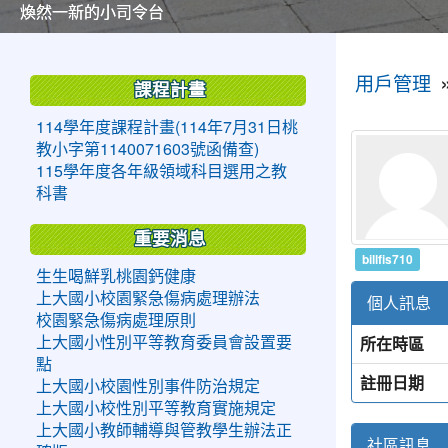
美麗的操場是我們活力的來源
美麗的操場是我們活力的來源
煥然一新的小司令台
煥然一新的小司令台
富含桃園埤塘田園風光意象的中廊
富含桃園埤塘田園風光意象的中廊
嶄新的中庭廣場
嶄新的中庭廣場
水生池生生不息
水生池生生不息
:::
:::
用戶管理
課程計畫
114學年度課程計畫(114年7月31日桃
教小字第1140071603號函備查)
115學年度各年級領域科目選用之教
科書
重要消息
billfis710
生生喝鮮乳桃園鈣健康
上大國小校園緊急傷病處理辦法
個人訊息
校園緊急傷病處理原則
所在時區
上大國小性別平等教育委員會設置要
點
註冊日期
上大國小校園性別事件防治規定
上大國小校性別平等教育實施規定
上大國小教師輔導與管教學生辦法正
社區訊息