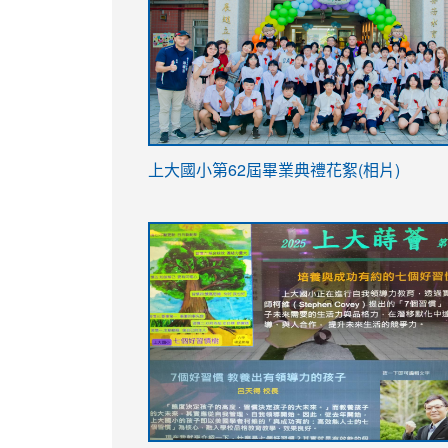
link
上大國小第62屆畢
業典禮花絮(相片)
to
link
link
https://drive.google.com/file/d/1I-
to
to
YfDQppRvyMk686kIw6SBbssEIZ6WnT/vi
https://drive.google.com/file/d/1I-
https://sites.google.com/stes.tyc.ed
usp=sharing
YfDQppRvyMk686kIw6SBbssEIZ6WnT/vi
usp=sharing