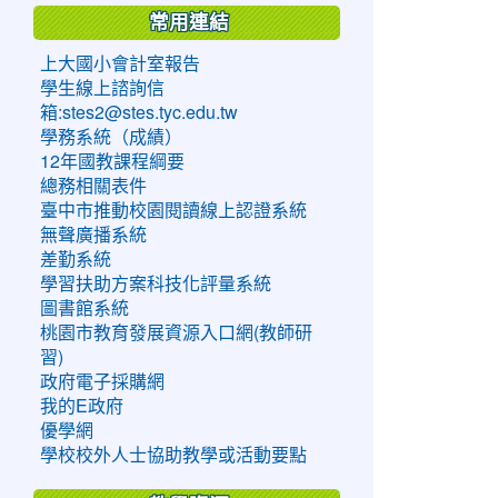
常用連結
上大國小會計室報告
學生線上諮詢信
箱:stes2@stes.tyc.edu.tw
學務系統（成績）
12年國教課程綱要
總務相關表件
臺中市推動校園閱讀線上認證系統
無聲廣播系統
差勤系統
學習扶助方案科技化評量系統
圖書館系統
桃園市教育發展資源入口網(教師研
習)
政府電子採購網
我的E政府
優學網
學校校外人士協助教學或活動要點