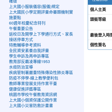
確版
上大國小服裝儀容(服儀)規定
個人主頁
上大國民小學定期評量命審題機制實
施要點
頭銜等級
60週年校慶紀念特刊
午餐重要公告
返校日及開學上下學通行方式、家長
最後登入時
接送停車方式
個性簽名
特教輔導參考資料
全民資安素養自我評量
學生申訴及再申訴專區
教育部反霸凌專線1953
水痘防治宣導
疾病管制署嚴重特殊傳染性肺炎專區
防疫不停學-線上教學便利包
教師專業發展支持作業平臺
健康促進評鑑專區
桃園市學校午餐教育資訊網
上大國小個資保護公開作業
上大國小災害防救計畫書