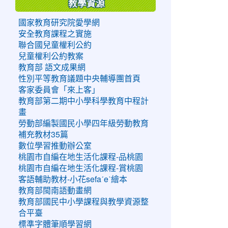
教學資源
國家教育研究院愛學網
安全教育課程之實施
聯合國兒童權利公約
兒童權利公約教案
教育部 語文成果網
性別平等教育議題中央輔導團首頁
客家委員會「來上客」
教育部第二期中小學科學教育中程計
畫
勞動部編製國民小學四年級勞動教育
補充教材35篇
數位學習推動辦公室
桃園市自編在地生活化課程-品桃園
桃園市自編在地生活化課程-賞桃園
客語輔助教材-小花sefaˊeˋ繪本
教育部閩南語動畫網
教育部國民中小學課程與教學資源整
合平臺
標準字體筆順學習網