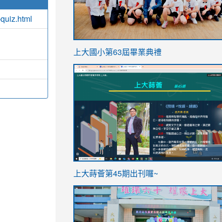
quiz.html
link
上大國小第63屆畢業典禮
to
link
https://sites.google.com/stes.t
to
https://sites.google.com/stes.tyc.ed
ink
link
上大蒔薈第45期出刊囉~
to
to
https://sites.google.com/stes.tyc.ed
https://sites.google.com/stes.t