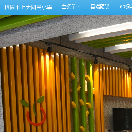
主選單
雲端硬碟
60週
桃園市上大國民小學