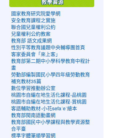
教學資源
國家教育研究院愛學網
安全教育課程之實施
聯合國兒童權利公約
兒童權利公約教案
教育部 語文成果網
性別平等教育議題中央輔導團首頁
客家委員會「來上客」
教育部第二期中小學科學教育中程計
畫
勞動部編製國民小學四年級勞動教育
補充教材35篇
數位學習推動辦公室
桃園市自編在地生活化課程-品桃園
桃園市自編在地生活化課程-賞桃園
客語輔助教材-小花sefaˊeˋ繪本
教育部閩南語動畫網
教育部國民中小學課程與教學資源整
合平臺
標準字體筆順學習網