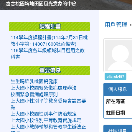
美麗的操場是我們活力的來源
美麗的操場是我們活力的來源
煥然一新的小司令台
煥然一新的小司令台
富含桃園埤塘田園風光意象的中廊
富含桃園埤塘田園風光意象的中廊
嶄新的中庭廣場
嶄新的中庭廣場
水生池生生不息
水生池生生不息
:::
:::
用戶管理
課程計畫
114學年度課程計畫(114年7月31日桃
教小字第1140071603號函備查)
115學年度各年級領域科目選用之教
科書
重要消息
ellarob457
生生喝鮮乳桃園鈣健康
上大國小校園緊急傷病處理辦法
個人訊息
校園緊急傷病處理原則
所在時區
上大國小性別平等教育委員會設置要
點
註冊日期
上大國小校園性別事件防治規定
上大國小校性別平等教育實施規定
上大國小教師輔導與管教學生辦法正
社區訊息