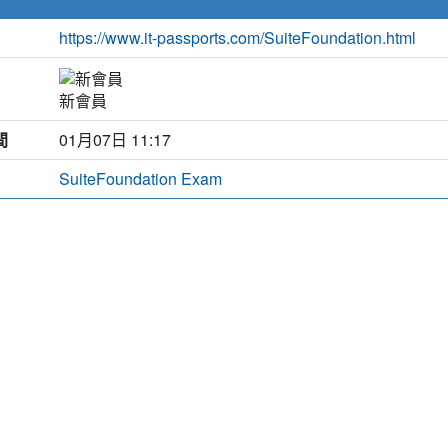
https://www.it-passports.com/SuiteFoundation.html
新會員
間
01月07日 11:17
SuiteFoundation Exam