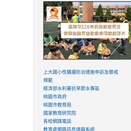
link
link
link
link
to
to
to
to
https://sites.google.com/stes.tyc.ed
https://drive.google.com/file/d/1AXdr
https://youtu.be/jJOMVWY3-
https://drive.google.com/file/d/1AXdr
usp=sharing
8M
usp=sharing
link
link
to
to
link
上大國小性騷擾防治措施
申訴及懲戒
https://www.youtube.com/watch?
https://www.youtube.com/watch?
to
規範
v=hC_gdZndU9s
v=hC_gdZndU9s
https://www.youtube.com/watch?
經濟部水利署抗旱節水專區
v=mfpNykQ0g4M
桃園市政府
桃園市教育局
國家教育研究院
各校網路電話
教育處網路訊息填報系統