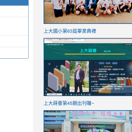
link
上大國小第63屆畢業典禮
to
link
https://sites.google.com/stes.t
to
https://sites.google.com/stes.tyc.ed
ink
link
上大蒔薈第45期出刊囉~
to
to
https://sites.google.com/stes.tyc.ed
https://sites.google.com/stes.t