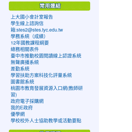
常用連結
上大國小會計室報告
學生線上諮詢信
箱:stes2@stes.tyc.edu.tw
學務系統（成績）
12年國教課程綱要
總務相關表件
臺中市推動校園閱讀線上認證系統
無聲廣播系統
差勤系統
學習扶助方案科技化評量系統
圖書館系統
桃園市教育發展資源入口網(教師研
習)
政府電子採購網
我的E政府
優學網
學校校外人士協助教學或活動要點