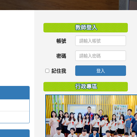
:::
教師登入
帳號
密碼
記住我
登入
行政專區