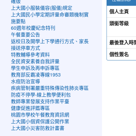
確版
上大國小服裝儀容(服儀)規定
個人主頁
上大國民小學定期評量命審題機制實
施要點
頭銜等級
60週年校慶紀念特刊
午餐重要公告
返校日及開學上下學通行方式、家長
最後登入時
接送停車方式
個性簽名
特教輔導參考資料
全民資安素養自我評量
學生申訴及再申訴專區
教育部反霸凌專線1953
水痘防治宣導
疾病管制署嚴重特殊傳染性肺炎專區
防疫不停學-線上教學便利包
教師專業發展支持作業平臺
健康促進評鑑專區
桃園市學校午餐教育資訊網
上大國小個資保護公開作業
上大國小災害防救計畫書