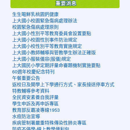
重要消息
生生喝鮮乳桃園鈣健康
上大國小校園緊急傷病處理辦法
校園緊急傷病處理原則
上大國小性別平等教育委員會設置要點
上大國小校園性別事件防治規定
上大國小校性別平等教育實施規定
上大國小教師輔導與管教學生辦法正確版
上大國小服裝儀容(服儀)規定
上大國民小學定期評量命審題機制實施要點
60週年校慶紀念特刊
午餐重要公告
返校日及開學上下學通行方式、家長接送停車方式
特教輔導參考資料
全民資安素養自我評量
學生申訴及再申訴專區
教育部反霸凌專線1953
水痘防治宣導
疾病管制署嚴重特殊傳染性肺炎專區
防疫不停學-線上教學便利包