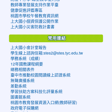
教師專業發展支持作業平臺
健康促進評鑑專區
桃園市學校午餐教育資訊網
上大國小個資保護公開作業
上大國小災害防救計畫書
常用連結
上大國小會計室報告
學生線上諮詢信箱:stes2@stes.tyc.edu.tw
學務系統（成績）
12年國教課程綱要
總務相關表件
臺中市推動校園閱讀線上認證系統
無聲廣播系統
差勤系統
學習扶助方案科技化評量系統
圖書館系統
桃園市教育發展資源入口網(教師研習)
政府電子採購網