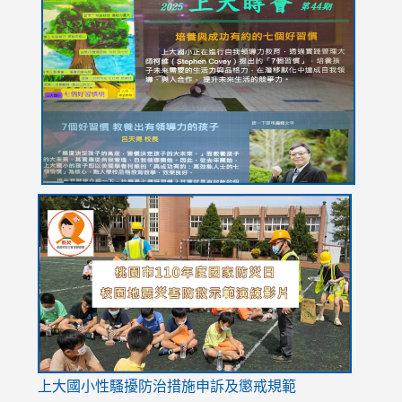
to
to
to
to
to
https://drive.google.com/file/d/1I-
https://sites.google.com/stes.tyc.edu.tw/113school
https:
https:
https:
YfDQppRvyMk686kIw6SBbssEIZ6WnT/view?
usp=sh
8M
usp=sharing
link
link
link
to
to
to
https://drive.google.com/file/d/1AXdrxzgdGrHK7k94y0
https:/
https:/
usp=sharing
v=hC_g
v=hC_g
link
上大國小性騷擾防治措施
申訴及懲戒規範