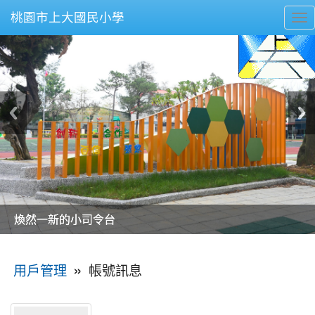
桃園市上大國民小學
To
nav
美麗的操場是我們活力的來源
美麗的操場是我們活力的來源
煥然一新的小司令台
煥然一新的小司令台
富含桃園埤塘田園風光意象的中廊
富含桃園埤塘田園風光意象的中廊
嶄新的中庭廣場
嶄新的中庭廣場
水生池生生不息
水生池生生不息
:::
»
帳號訊息
用戶管理