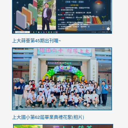
ink
上大蒔薈第45期出刊囉~
to
link
https://sites.google.com/stes.tyc.edu.tw/113school
to
https://
YfDQpp
usp=sha
上大國小第62屆畢
業典禮花絮(相片)
link
link
link
link
link