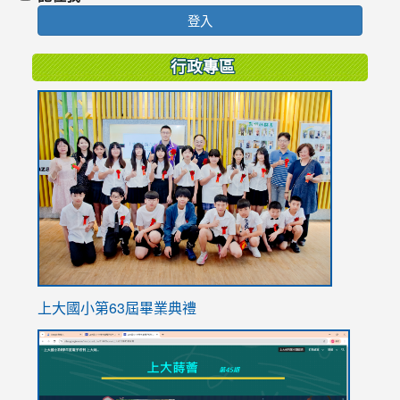
登入
行政專區
link
to
https://
上大國小第63屆畢業典禮
link
link
to
to
https://sites.google.com/stes.tyc.edu.tw/113school
https