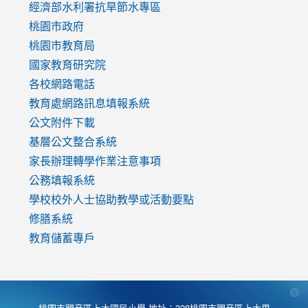
to
經濟部水利署抗旱節水專區
https://www.youtube.com/watch?
桃園市政府
v=mfpNykQ0g4M
桃園市教育局
國家教育研究院
各校網路電話
教育處網路訊息填報系統
公文附件下載
基層公文整合系統
家長辦理轉學作業注意事項
公務填報系統
學校校外人士協助教學或活動要點
修膳系統
教育儲蓄專戶
桃園市觀音區上大國民小學 地址：328桃園市觀音區上大里