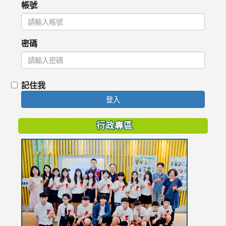
帳號
密碼
記住我
登入
行政專區
link
to
https://