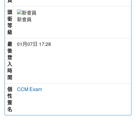
頁
頭
銜
新會員
等
級
最
01月07日 17:28
後
登
入
時
間
個
CCM Exam
性
簽
名