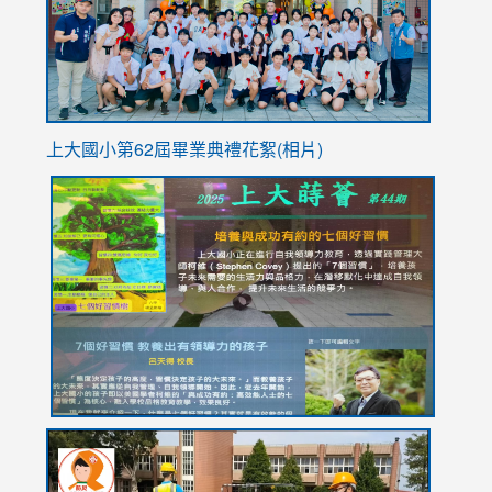
usp=sha
上大國小第62屆畢
業典禮花絮(相片)
link
link
link
link
link
to
to
to
to
to
https://drive.google.com/file/d/1I-
https://sites.google.com/stes.tyc.edu.tw/113school
https:
https:
https:
YfDQppRvyMk686kIw6SBbssEIZ6WnT/view?
usp=sh
8M
usp=sharing
link
link
link
to
to
to