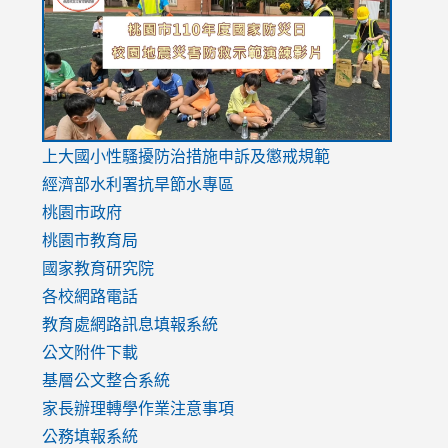
https://drive.google.com/file/d/1AXdrxzgdGrHK7k94y0
https:/
https:/
usp=sharing
v=hC_g
v=hC_g
link
上大國小性騷擾防治措施
申訴及懲戒規範
to
經濟部水利署抗旱節水專區
https://www.youtube.com/watch?
桃園市政府
v=mfpNykQ0g4M
桃園市教育局
國家教育研究院
各校網路電話
教育處網路訊息填報系統
公文附件下載
基層公文整合系統
家長辦理轉學作業注意事項
公務填報系統