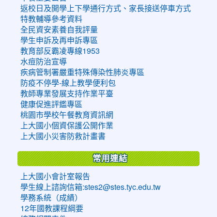
返校日及開學上下學通行方式、家長接送停車方式
特教輔導參考資料
全民資安素養自我評量
學生申訴及再申訴專區
教育部反霸凌專線1953
水痘防治宣導
疾病管制署嚴重特殊傳染性肺炎專區
防疫不停學-線上教學便利包
教師專業發展支持作業平臺
健康促進評鑑專區
桃園市學校午餐教育資訊網
上大國小個資保護公開作業
上大國小災害防救計畫書
常用連結
上大國小會計室報告
學生線上諮詢信箱:stes2@stes.tyc.edu.tw
學務系統（成績）
12年國教課程綱要