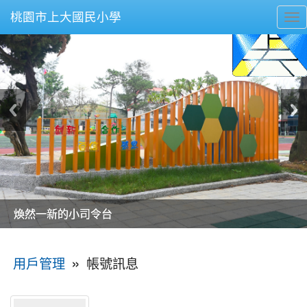
桃園市上大國民小學
To
nav
美麗的操場是我們活力的來源
美麗的操場是我們活力的來源
煥然一新的小司令台
煥然一新的小司令台
富含桃園埤塘田園風光意象的中廊
富含桃園埤塘田園風光意象的中廊
嶄新的中庭廣場
嶄新的中庭廣場
水生池生生不息
水生池生生不息
:::
»
帳號訊息
用戶管理