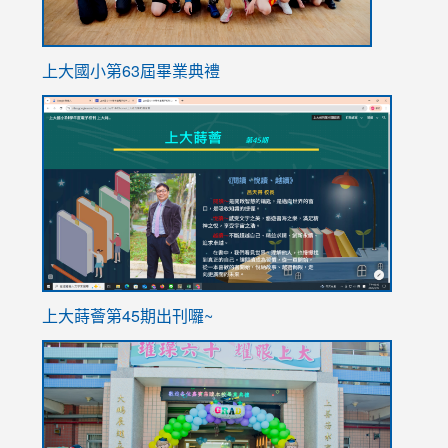
上大國小第63屆畢業典禮
link
link
to
to
https://sites.google.com/stes.tyc.edu.tw/113school
https
ink
上大蒔薈第45期出刊囉~
to
link
https://sites.google.com/stes.tyc.edu.tw/113school
to
https://
YfDQpp