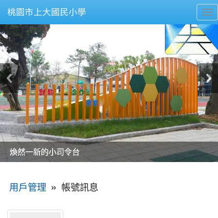
桃園市上大國民小學
To
nav
美麗的操場是我們活力的來源
美麗的操場是我們活力的來源
煥然一新的小司令台
煥然一新的小司令台
富含桃園埤塘田園風光意象的中廊
富含桃園埤塘田園風光意象的中廊
嶄新的中庭廣場
嶄新的中庭廣場
水生池生生不息
水生池生生不息
:::
»
帳號訊息
用戶管理