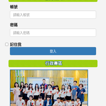
帳號
密碼
記住我
登入
行政專區
link
to
https://