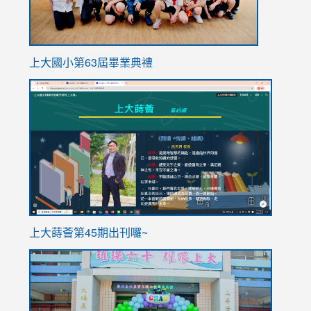
上大國小第63屆畢業典禮
link
link
to
to
https://sites.google.com/stes.tyc.edu.tw/113school
https
ink
上大蒔薈第45期出刊囉~
to
link
https://sites.google.com/stes.tyc.edu.tw/113school
to
https://