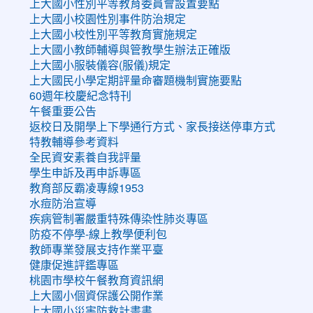
上大國小性別平等教育委員會設置要點
上大國小校園性別事件防治規定
上大國小校性別平等教育實施規定
上大國小教師輔導與管教學生辦法正確版
上大國小服裝儀容(服儀)規定
上大國民小學定期評量命審題機制實施要點
60週年校慶紀念特刊
午餐重要公告
返校日及開學上下學通行方式、家長接送停車方式
特教輔導參考資料
全民資安素養自我評量
學生申訴及再申訴專區
教育部反霸凌專線1953
水痘防治宣導
疾病管制署嚴重特殊傳染性肺炎專區
防疫不停學-線上教學便利包
教師專業發展支持作業平臺
健康促進評鑑專區
桃園市學校午餐教育資訊網
上大國小個資保護公開作業
上大國小災害防救計畫書