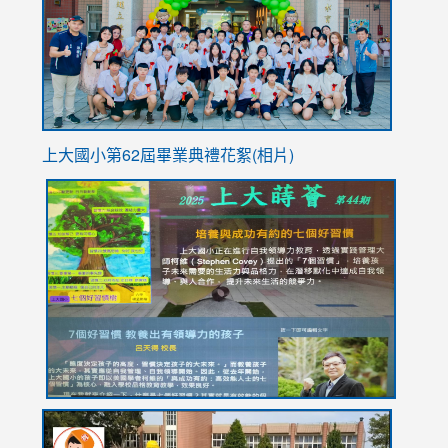
YfDQpp
usp=sha
上大國小第62屆畢
業典禮花絮(相片)
link
link
link
link
link
to
to
to
to
to
https://drive.google.com/file/d/1I-
https://sites.google.com/stes.tyc.edu.tw/113school
https:
https:
https:
YfDQppRvyMk686kIw6SBbssEIZ6WnT/view?
usp=sh
8M
usp=sharing
link
link
link