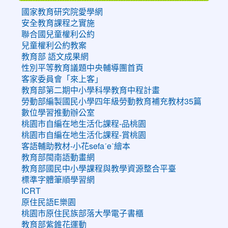
國家教育研究院愛學網
安全教育課程之實施
聯合國兒童權利公約
兒童權利公約教案
教育部 語文成果網
性別平等教育議題中央輔導團首頁
客家委員會「來上客」
教育部第二期中小學科學教育中程計畫
勞動部編製國民小學四年級勞動教育補充教材35篇
數位學習推動辦公室
桃園市自編在地生活化課程-品桃園
桃園市自編在地生活化課程-賞桃園
客語輔助教材-小花sefaˊeˋ繪本
教育部閩南語動畫網
教育部國民中小學課程與教學資源整合平臺
標準字體筆順學習網
ICRT
原住民語E樂園
桃園市原住民族部落大學電子書櫃
教育部紫錐花運動