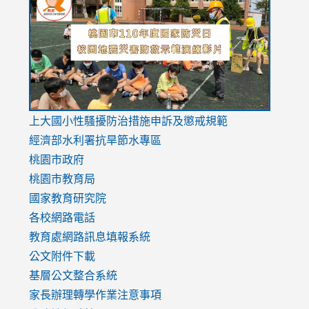
to
to
to
https://drive.google.com/file/d/1AXdrxzgdGrHK7k94y0
https:/
https:/
usp=sharing
v=hC_g
v=hC_g
link
上大國小性騷擾防治措施
申訴及懲戒規範
to
經濟部水利署抗旱節水專區
https://www.youtube.com/watch?
桃園市政府
v=mfpNykQ0g4M
桃園市教育局
國家教育研究院
各校網路電話
教育處網路訊息填報系統
公文附件下載
基層公文整合系統
家長辦理轉學作業注意事項