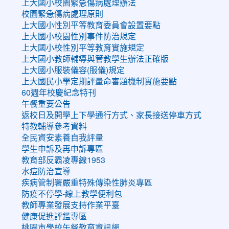
上大國小校園緊急傷病處理辦法
校園緊急傷病處理原則
上大國小性別平等教育委員會設置要點
上大國小校園性別事件防治規定
上大國小校性別平等教育實施規定
上大國小教師輔導與管教學生辦法正確版
上大國小服裝儀容(服儀)規定
上大國民小學定期評量命審題機制實施要點
60週年校慶紀念特刊
午餐重要公告
返校日及開學上下學通行方式、家長接送停車方式
特教輔導參考資料
全民資安素養自我評量
學生申訴及再申訴專區
教育部反霸凌專線1953
水痘防治宣導
疾病管制署嚴重特殊傳染性肺炎專區
防疫不停學-線上教學便利包
教師專業發展支持作業平臺
健康促進評鑑專區
桃園市學校午餐教育資訊網