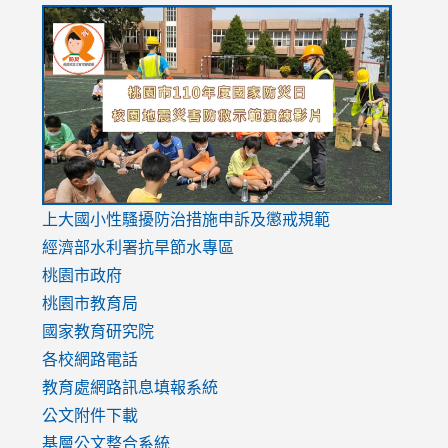
link
link
link
to
to
to
https://drive.google.com/file/d/1AXdrxzgdGrHK7k94y0
https:/
https:/
usp=sharing
v=hC_g
v=hC_g
link
上大國小性騷擾防治措施
申訴及懲戒規範
to
經濟部水利署抗旱節水專區
https://www.youtube.com/watch?
桃園市政府
v=mfpNykQ0g4M
桃園市教育局
國家教育研究院
各校網路電話
教育處網路訊息填報系統
公文附件下載
基層公文整合系統