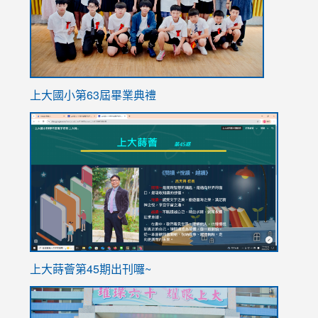
上大國小第63屆畢業典禮
link
link
to
to
https://sites.google.com/stes.tyc.edu.tw/113school
https
ink
上大蒔薈第45期出刊囉~
to
link
https://sites.google.com/stes.tyc.edu.tw/113school
to