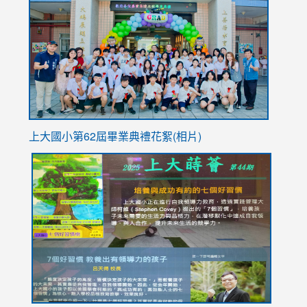
https://
YfDQpp
usp=sha
上大國小第62屆畢
業典禮花絮(相片)
link
link
link
link
link
to
to
to
to
to
https://drive.google.com/file/d/1I-
https://sites.google.com/stes.tyc.edu.tw/113school
https:
https:
https:
YfDQppRvyMk686kIw6SBbssEIZ6WnT/view?
usp=sh
8M
usp=sharing