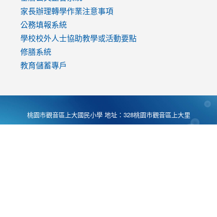
家長辦理轉學作業注意事項
公務填報系統
學校校外人士協助教學或活動要點
修膳系統
教育儲蓄專戶
桃園市觀音區上大國民小學 地址：328桃園市觀音區上大里
大湖路1段540號 電話:03-4901174 傳真:03-4900781 Desing
by
Zyinfo