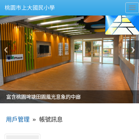
桃園市上大國民小學
To
nav
美麗的操場是我們活力的來源
美麗的操場是我們活力的來源
煥然一新的小司令台
煥然一新的小司令台
富含桃園埤塘田園風光意象的中廊
富含桃園埤塘田園風光意象的中廊
嶄新的中庭廣場
嶄新的中庭廣場
水生池生生不息
水生池生生不息
:::
»
帳號訊息
用戶管理