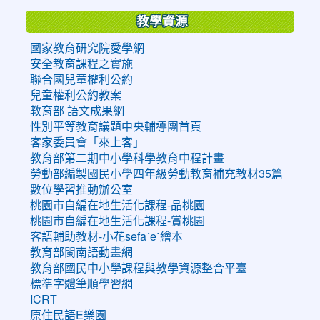
教學資源
國家教育研究院愛學網
安全教育課程之實施
聯合國兒童權利公約
兒童權利公約教案
教育部 語文成果網
性別平等教育議題中央輔導團首頁
客家委員會「來上客」
教育部第二期中小學科學教育中程計畫
勞動部編製國民小學四年級勞動教育補充教材35篇
數位學習推動辦公室
桃園市自編在地生活化課程-品桃園
桃園市自編在地生活化課程-賞桃園
客語輔助教材-小花sefaˊeˋ繪本
教育部閩南語動畫網
教育部國民中小學課程與教學資源整合平臺
標準字體筆順學習網
ICRT
原住民語E樂園