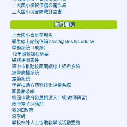
上大國小個資保護公開作業
上大國小災害防救計畫書
常用連結
上大國小會計室報告
學生線上諮詢信箱:stes2@stes.tyc.edu.tw
學務系統（成績）
12年國教課程綱要
總務相關表件
臺中市推動校園閱讀線上認證系統
無聲廣播系統
差勤系統
學習扶助方案科技化評量系統
圖書館系統
桃園市教育發展資源入口網(教師研習)
政府電子採購網
我的E政府
優學網
學校校外人士協助教學或活動要點