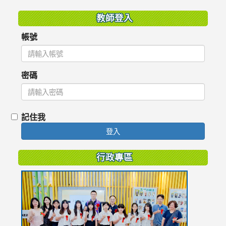
教師登入
帳號
密碼
記住我
登入
行政專區
link
to
https://