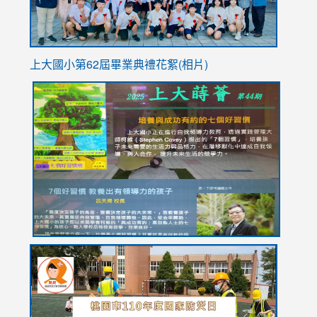
上大國小第62屆畢
業典禮花絮(相片)
link
link
link
link
link
to
to
to
to
to
https://drive.google.com/file/d/1I-
https://sites.google.com/stes.tyc.edu.tw/113school
https:
https:
https:
YfDQppRvyMk686kIw6SBbssEIZ6WnT/view?
usp=sh
8M
usp=sharing
link
link
link
to
to
to
https://drive.google.com/file/d/1AXdrxzgdGrHK7k94y0
https:/
https:/
usp=sharing
v=hC_g
v=hC_g