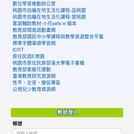
數位學習推動辦公室
桃園市自編在地生活化課程-品桃園
桃園市自編在地生活化課程-賞桃園
客語輔助教材-小花sefaˊeˋ繪本
教育部閩南語動畫網
教育部國民中小學課程與教學資源整合平臺
標準字體筆順學習網
ICRT
原住民語E樂園
桃園市原住民族部落大學電子書櫃
教育部紫錐花運動
臺灣教育研究資源網
性平、交安、健促專區
公視兒少教育資源網
:::
教師登入
帳號