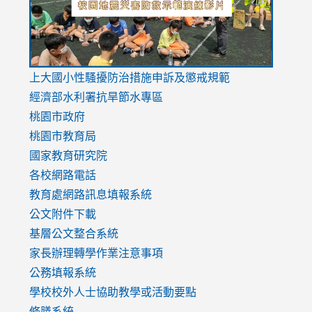
link
上大國小性騷擾防治措施
申訴及懲戒規範
to
經濟部水利署抗旱節水專區
https://www.youtube.com/watch?
桃園市政府
v=mfpNykQ0g4M
桃園市教育局
國家教育研究院
各校網路電話
教育處網路訊息填報系統
公文附件下載
基層公文整合系統
家長辦理轉學作業注意事項
公務填報系統
學校校外人士協助教學或活動要點
修膳系統