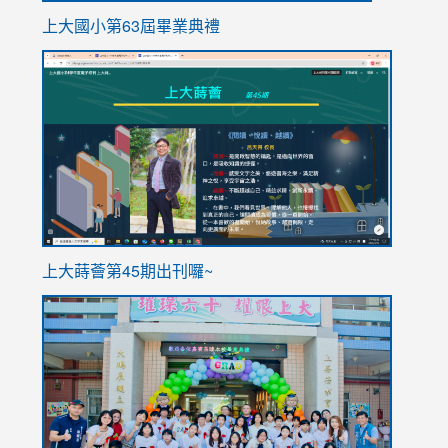
上大國小第63屆畢業典禮
link
link
to
to
https://sites.google.com/stes.tyc.edu.tw/113school
https
ink
上大蒔薈第45期出刊囉~
to
link
https://sites.google.com/stes.tyc.edu.tw/113school
to
https://
YfDQpp
usp=sha