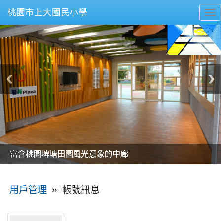
桃園市上大國民小學
To
nav
美麗的操場是我們活力的來源
美麗的操場是我們活力的來源
煥然一新的小司令台
煥然一新的小司令台
富含桃園埤塘田園風光意象的中廊
富含桃園埤塘田園風光意象的中廊
嶄新的中庭廣場
嶄新的中庭廣場
水生池生生不息
水生池生生不息
:::
»
帳號訊息
用戶管理