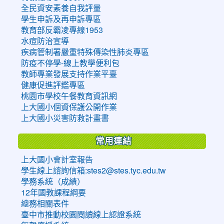
全民資安素養自我評量
學生申訴及再申訴專區
教育部反霸凌專線1953
水痘防治宣導
疾病管制署嚴重特殊傳染性肺炎專區
防疫不停學-線上教學便利包
教師專業發展支持作業平臺
健康促進評鑑專區
桃園市學校午餐教育資訊網
上大國小個資保護公開作業
上大國小災害防救計畫書
常用連結
上大國小會計室報告
學生線上諮詢信箱:stes2@stes.tyc.edu.tw
學務系統（成績）
12年國教課程綱要
總務相關表件
臺中市推動校園閱讀線上認證系統