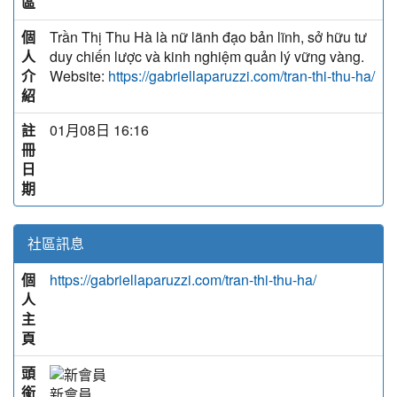
區
個
Trần Thị Thu Hà là nữ lãnh đạo bản lĩnh, sở hữu tư
人
duy chiến lược và kinh nghiệm quản lý vững vàng.
介
Website:
https://gabriellaparuzzi.com/tran-thi-thu-ha/
紹
註
01月08日 16:16
冊
日
期
社區訊息
個
https://gabriellaparuzzi.com/tran-thi-thu-ha/
人
主
頁
頭
銜
新會員