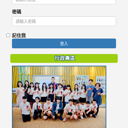
密碼
記住我
登入
行政專區
link
to
https://