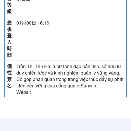
等
級
最
01月08日 16:16
後
登
入
時
間
個
Trần Thị Thu Hà là nữ lãnh đạo bản lĩnh, sở hữu tư
性
duy chiến lược và kinh nghiệm quản lý vững vàng.
簽
Cô góp phần quan trọng trong việc thúc đẩy sự phát
名
triển bền vững của cổng game Sunwin.
Websit
:::